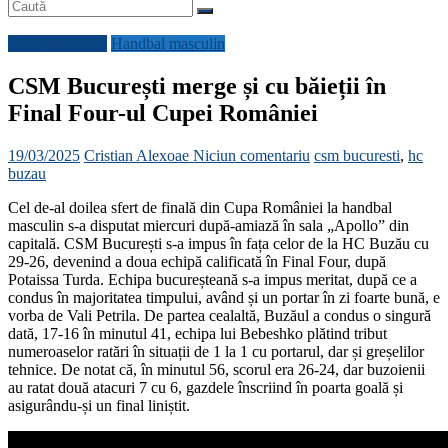
Cupa României
Handbal masculin
CSM București merge și cu băieții în
Final Four-ul Cupei României
19/03/2025
Cristian Alexoae
Niciun comentariu
csm bucuresti
,
hc
buzau
Cel de-al doilea sfert de finală din Cupa României la handbal
masculin s-a disputat miercuri după-amiază în sala „Apollo” din
capitală. CSM București s-a impus în fața celor de la HC Buzău cu
29-26, devenind a doua echipă calificată în Final Four, după
Potaissa Turda. Echipa bucureșteană s-a impus meritat, după ce a
condus în majoritatea timpului, având și un portar în zi foarte bună, e
vorba de Vali Petrila. De partea cealaltă, Buzăul a condus o singură
dată, 17-16 în minutul 41, echipa lui Bebeshko plătind tribut
numeroaselor ratări în situații de 1 la 1 cu portarul, dar și greșelilor
tehnice. De notat că, în minutul 56, scorul era 26-24, dar buzoienii
au ratat două atacuri 7 cu 6, gazdele înscriind în poarta goală și
asigurându-și un final liniștit.