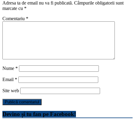
Adresa ta de email nu va fi publicată.
Câmpurile obligatorii sunt
marcate cu
*
Comentariu
*
Nume
*
Email
*
Site web
Devino și tu fan pe Facebook!