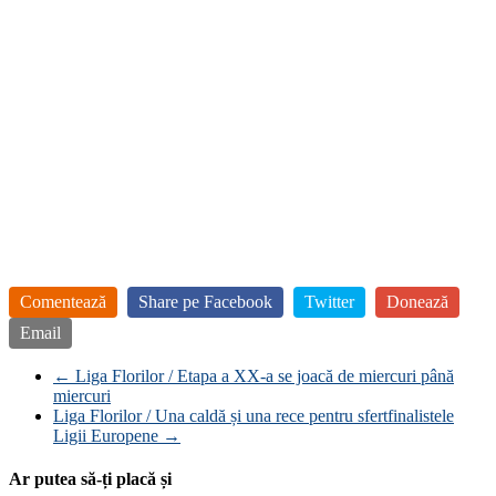
Comentează
Share pe Facebook
Twitter
Donează
Email
←
Liga Florilor / Etapa a XX-a se joacă de miercuri până
miercuri
Liga Florilor / Una caldă și una rece pentru sfertfinalistele
Ligii Europene
→
Ar putea să-ți placă și