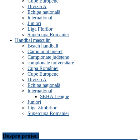
Cupe Europene
Divizia A
Echipa națională
Internațional
Juniori
Liga Florilor
Supercupa Romaniei
Handbal masculin
Beach handball
Campionat tineret
Campionate județene
campionate universitare
Cupa României
Cupe Europene
Divizia A
Echipa națională
Internațional
SEHA League
Juniori
Liga Zimbrilor
Supercupa Romaniei
Despre proiect