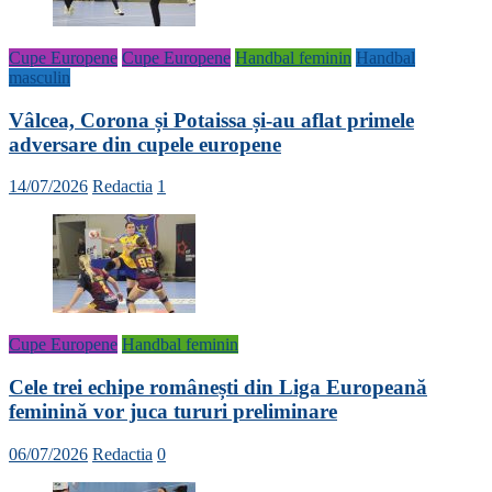
Cupe Europene
Cupe Europene
Handbal feminin
Handbal
masculin
Vâlcea, Corona și Potaissa și-au aflat primele
adversare din cupele europene
14/07/2026
Redactia
1
Cupe Europene
Handbal feminin
Cele trei echipe românești din Liga Europeană
feminină vor juca tururi preliminare
06/07/2026
Redactia
0