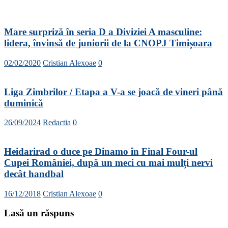
Mare surpriză în seria D a Diviziei A masculine:
lidera, învinsă de juniorii de la CNOPJ Timișoara
02/02/2020
Cristian Alexoae
0
Liga Zimbrilor / Etapa a V-a se joacă de vineri până
duminică
26/09/2024
Redactia
0
Heidarirad o duce pe Dinamo în Final Four-ul
Cupei României, după un meci cu mai mulți nervi
decât handbal
16/12/2018
Cristian Alexoae
0
Lasă un răspuns