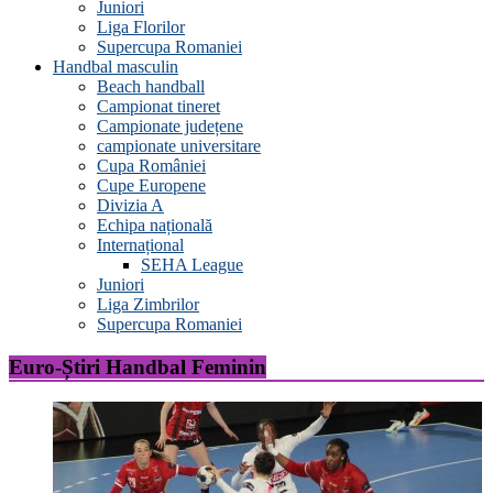
Juniori
Liga Florilor
Supercupa Romaniei
Handbal masculin
Beach handball
Campionat tineret
Campionate județene
campionate universitare
Cupa României
Cupe Europene
Divizia A
Echipa națională
Internațional
SEHA League
Juniori
Liga Zimbrilor
Supercupa Romaniei
Euro-Știri Handbal Feminin