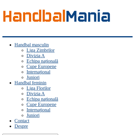
Handbal
Handbal masculin
Mania
Liga Zimbrilor
Divizia A
Fan
Echipa națională
handbal?
Cupe Europene
Ești
Internațional
acasă!
Juniori
Handbal feminin
Liga Florilor
Divizia A
Echipa națională
Cupe Europene
Internațional
Juniori
Contact
Despre