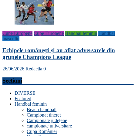
Cupe Europene
Cupe Europene
Handbal feminin
Handbal
masculin
Echipele românești și-au aflat adversarele din
grupele Champions League
26/06/2026
Redactia
0
Secțiuni
DIVERSE
Featured
Handbal feminin
Beach handball
Campionat tineret
Campionate județene
campionate universitare
Cupa României