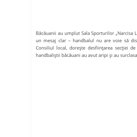
Băcăuanii au umplut Sala Sporturilor „Narcisa 
un mesaj clar – handbalul nu are voie să dis
Consiliul local, dorește desființarea secției
handbaliștii băcăuani au avut aripi și au surclas