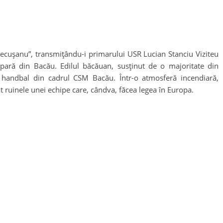
Lecușanu”, transmițându-i primarului USR Lucian Stanciu Viziteu
pară din Bacău. Edilul băcăuan, susținut de o majoritate din
 de handbal din cadrul CSM Bacău. Într-o atmosferă incendiară,
at ruinele unei echipe care, cândva, făcea legea în Europa.