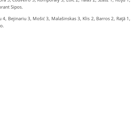
rant Sipos.
4, Bejinariu 3, Mošić 3, Malašinskas 3, Klis 2, Barros 2, Rață 1,
o.