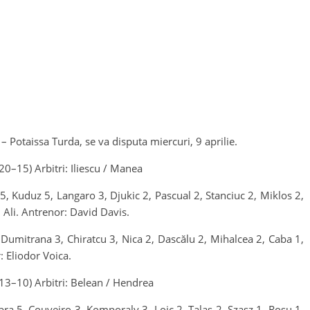
 Potaissa Turda, se va disputa miercuri, 9 aprilie.
15) Arbitri: Iliescu / Manea
, Kuduz 5, Langaro 3, Djukic 2, Pascual 2, Stanciuc 2, Miklos 2,
 Ali. Antrenor: David Davis.
Dumitrana 3, Chiratcu 3, Nica 2, Dascălu 2, Mihalcea 2, Caba 1,
 Eliodor Voica.
10) Arbitri: Belean / Hendrea
ra 5, Couveiro 3, Komporaly 3, Loic 2, Talas 2, Szasz 1, Roșu 1,