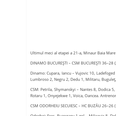
Ultimul meci al etapei a 21-a, Minaur Baia Mare –
DINAMO BUCUREȘTI – CSM BUCUREȘTI 36–28 (20–
Dinamo: Cupara, Iancu – Vujovic 10, Ladefoged 5
Lumbroso 2, Negru 2, Dedu 1, Militaru, Buguleț,
CSM: Petrila, Shymanskyi – Nantes 8, Dodica 5, 
Rotaru 1, Onyejekwe 1, Voica, Oancea. Antrenor:
CSM ODORHEIU SECUIESC – HC BUZĂU 26–26 (13–
Odorhei: Eres, Buzogany 1 gol – Milicevic 8, Dob