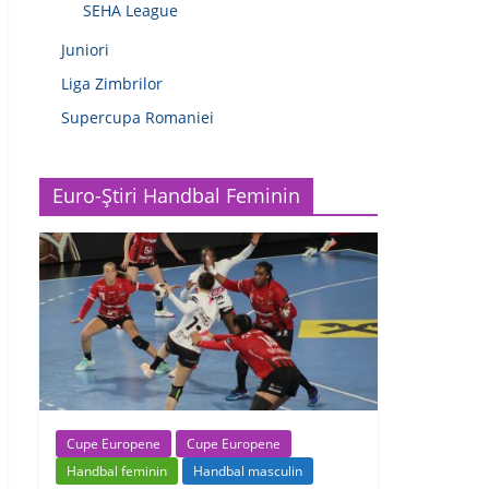
SEHA League
Juniori
Liga Zimbrilor
Supercupa Romaniei
Euro-Știri Handbal Feminin
Cupe Europene
Cupe Europene
Handbal feminin
Handbal masculin