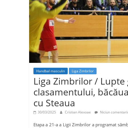
Handbal masculin
Liga Zimbrilor
Liga Zimbrilor / Lupte 
clasamentului, băcăua
cu Steaua
30/03/2025
Cristian Alexoae
Niciun comentari
Etapa a 21-a a Ligii Zimbrilor a programat sâmb