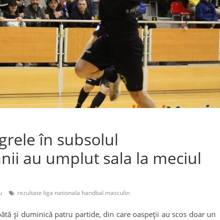
grele în subsolul
nii au umplut sala la meciul
u
rezultate liga nationala handbal masculin
ătă și duminică patru partide, din care oaspeții au scos doar un