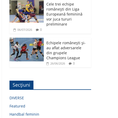
Cele trei echipe
românești din Liga
Europeană feminină
vor juca tururi
preliminare
0
06/07/2026
Echipele românești și-
au aflat adversarele
din grupele
Champions League
0
26/06/2026
Secțiuni
DIVERSE
Featured
Handbal feminin