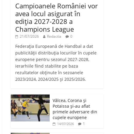
Campioanele României vor
avea locul asigurat în
ediția 2027-2028 a
Champions League
21/07/2026
Redactia
0
Federația Europeană de Handbal a dat
publicității distribuția locurilor în cupele
europene pentru sezonul 2027-2028,
ierarhiile fiind stabilite pe baza
rezultatelor obținute în sezoanele
2023/2024, 2024/2025 și 2025/2026.
Vâlcea, Corona și
Potaissa și-au aflat
primele adversare din
cupele europene
1
14/07/2026