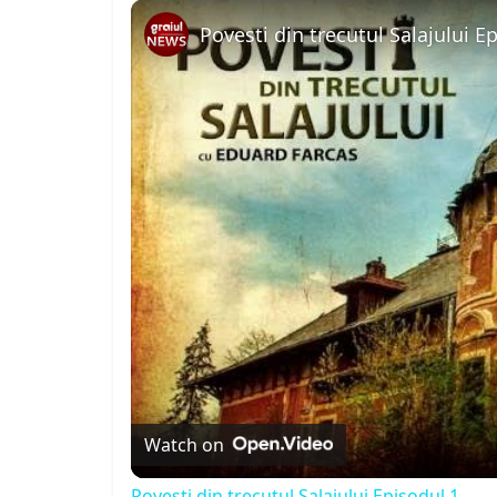
Play
Unmute
Fullscreen
Povesti din trecutul Salajului E
Watch on
Povesti din trecutul Salajului Episodul 1