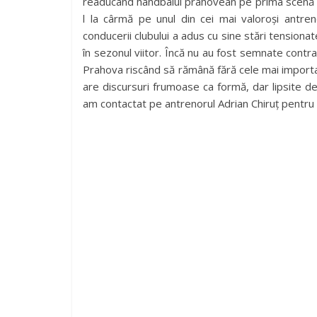
readucând handbalul prahovean pe prima scenă d
l la cârmă pe unul din cei mai valoroși antren
conducerii clubului a adus cu sine stări tensionate 
în sezonul viitor. Încă nu au fost semnate contr
Prahova riscând să rămână fără cele mai importan
are discursuri frumoase ca formă, dar lipsite d
am contactat pe antrenorul Adrian Chiruț pentru 