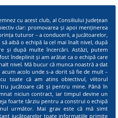
mnez cu acest club, al Consiliului Județean
iectiv clar: promovarea şi apoi menţinerea
orinţa tuturor – a conducerii, a jucătoarelor,
să aibă o echipă la cel mai înalt nivel, după
e și după multe încercări. Astăzi, putem
fost îndeplinit și am arătat ca o echipă care
 înalt nivel. Mă bucur că munca noastră a dat
s acum acolo unde s-a dorit să fie de mult –
 cu toate că am atins obiectivul, viitorul
tru jucătoare cât și pentru mine. Până în
nat niciun contract, iar timpul devine un
eja foarte târziu pentru a construi o echipă
onul următor. Mai grav este că mă simt
ant jucătoarelor toate informațiile primite