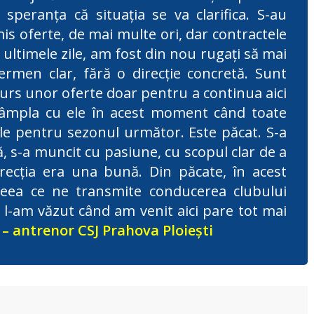
 speranța că situația se va clarifica. S-au
mis oferte, de mai multe ori, dar contractele
 ultimele zile, am fost din nou rugați să mai
rmen clar, fără o direcție concretă. Sunt
curs unor oferte doar pentru a continua aici
tâmpla cu ele în acest moment când toate
rile pentru sezonul următor. Este păcat. S-a
 s-a muncit cu pasiune, cu scopul clar de a
recția era una bună. Din păcate, în acest
eea ce ne transmite conducerea clubului
e l-am văzut când am venit aici pare tot mai
 – antrenor CSJ Prahova Ploiești