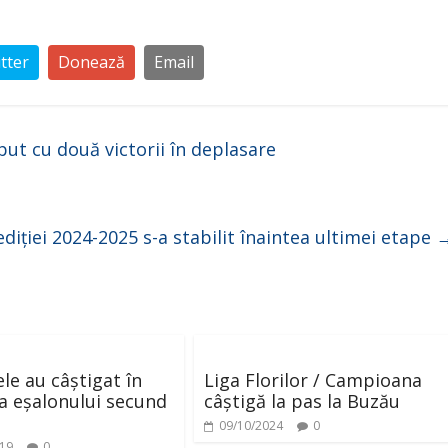
V
tter
Donează
Email
i
d
put cu două victorii în deplasare
e
ediției 2024-2025 s-a stabilit înaintea ultimei etape
o
ele au câștigat în
Liga Florilor / Campioana
 a eșalonului secund
câștigă la pas la Buzău
09/10/2024
0
019
0