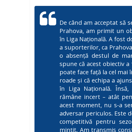
De când am acceptat să se
Prahova, am primit un ob
în Liga Naţională. A fost d
a suporterilor, ca Prahova 
o absenţă destul de mar
spune că acest obiectiv a 
poate face față la cel mai
roade şi că echipa a ajun
în Liga Naţională. Însă,
rămâne incert – atât pen
acest moment, nu s-a sem
adversar periculos. Este d
competitivă pentru sez
mințit. Am transmis const