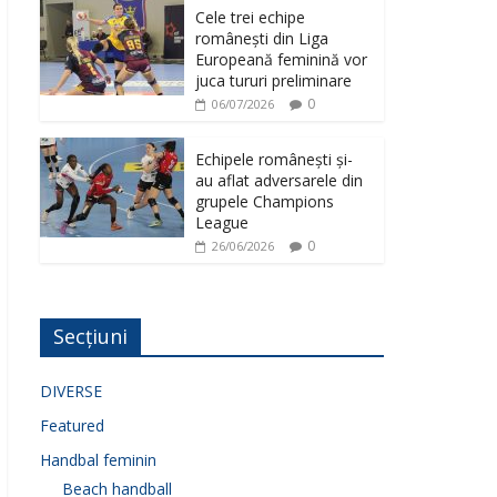
Cele trei echipe
românești din Liga
Europeană feminină vor
juca tururi preliminare
0
06/07/2026
Echipele românești și-
au aflat adversarele din
grupele Champions
League
0
26/06/2026
Secțiuni
DIVERSE
Featured
Handbal feminin
Beach handball