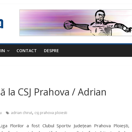
NIN
CONTACT
DESPRE
ă la CSJ Prahova / Adrian
!
,
u
adrian chirut
csj prahova ploiesti
ga Florilor a fost Clubul Sportiv Județean Prahova Ploiești,