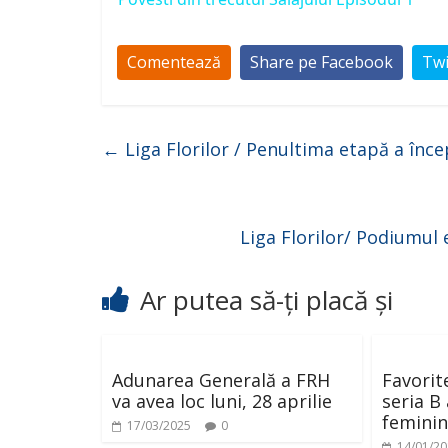
Comentează
Share pe Facebook
Twi
←
Liga Florilor / Penultima etapă a înce
Liga Florilor/ Podiumul 
Ar putea să-ți placă și
Adunarea Generală a FRH
Favorit
va avea loc luni, 28 aprilie
seria B
feminin
17/03/2025
0
14/01/2