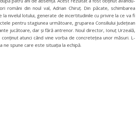
upă patru ani de absență. Acest rezultat a fost obținut avându-
ori români din noul val, Adrian Chiruț. Din păcate, schimbarea
la nivelul lotului, generate de incertitudinile cu privire la ce va fi
actele pentru stagiunea următoare, gruparea Consiliului Județean
te jucătoare, dar și fără antrenor. Noul director, Ionuț Urzeală,
e conținut atunci când vine vorba de concretețea unor măsuri. L-
a ne spune care este situația la echipă.