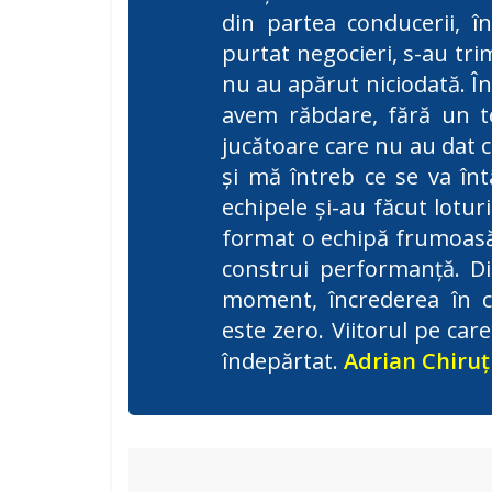
din partea conducerii, în
purtat negocieri, s-au tri
nu au apărut niciodată. În
avem răbdare, fără un te
jucătoare care nu au dat 
și mă întreb ce se va în
echipele și-au făcut lotu
format o echipă frumoasă,
construi performanță. Di
moment, încrederea în c
este zero. Viitorul pe car
îndepărtat.
Adrian Chiruț