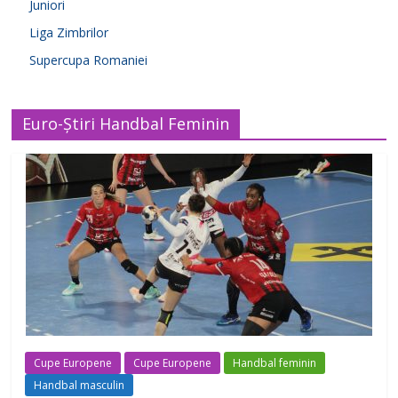
Juniori
Liga Zimbrilor
Supercupa Romaniei
Euro-Știri Handbal Feminin
Cupe Europene
Cupe Europene
Handbal feminin
Handbal masculin