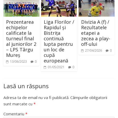
Prezentarea
Liga Florilor /
Divizia A (f) /
echipelor
Rapidul și
Rezultatele
calificate la
Bistrița
etapei a
turneul final
continuă
zecea a play-
al juniorilor 2
lupta pentru
off-ului
– LPS Târgu
un loc de
27/04/2026
0
Mureș
cupă
europeană
13/06/2023
0
01/05/2021
0
Lasă un răspuns
Adresa ta de email nu va fi publicată.
Câmpurile obligatorii
sunt marcate cu
*
Comentariu
*