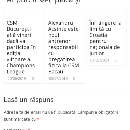
CSM
Alexandru
Înfrângere la
București
Acsinte este
limită cu
află vineri
noul
Croația
dacă va
antrenor
pentru
participa în
responsabil
naționala de
ediția
cu
juniori
viitoare a
pregătirea
07/05/2024
0
Champions
fizică la CSM
League
Bacău
20/06/2019
0
03/07/2019
0
Lasă un răspuns
Adresa ta de email nu va fi publicată.
Câmpurile obligatorii
sunt marcate cu
*