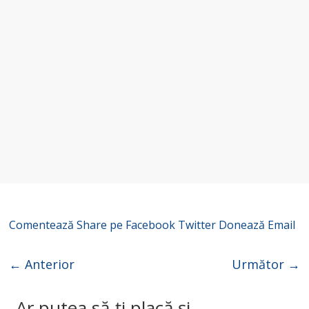
Comentează
Share pe Facebook
Twitter
Donează
Email
← Anterior
Următor →
Ar putea să-ți placă și