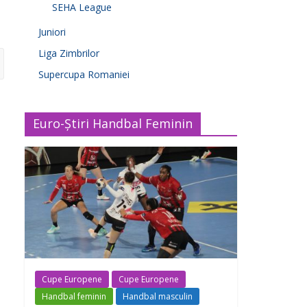
SEHA League
Juniori
Liga Zimbrilor
Supercupa Romaniei
Euro-Știri Handbal Feminin
Cupe Europene
Cupe Europene
Handbal feminin
Handbal masculin