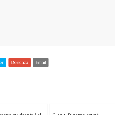
er
Donează
Email