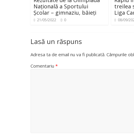
Rezultate de la Olimpiada
Rapid î
Națională a Sportului
treilea
Școlar – gimnaziu, băieți
Liga Ca
21/05/2022
0
08/09/20
Lasă un răspuns
Adresa ta de email nu va fi publicată.
Câmpurile obl
Comentariu
*