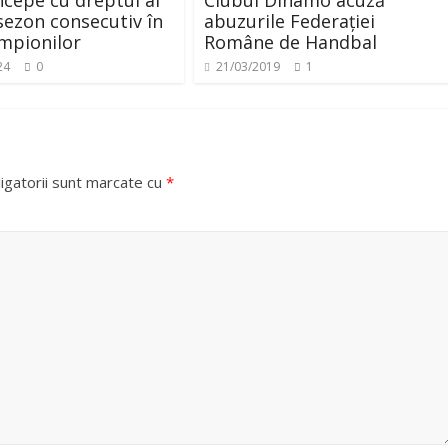
ncepe cu dreptul al
Clubul Dinamo acuză
 sezon consecutiv în
abuzurile Federației
mpionilor
Române de Handbal
24
0
21/03/2019
1
igatorii sunt marcate cu
*