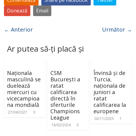
Comentează
Share pe Facebook
Twitter
Donează
Email
← Anterior
Următor →
Ar putea să-ți placă și
Naționala
CSM
Învinsă și de
masculină se
București a
Turcia,
duelează
ratat
naționala de
miercuri cu
calificarea
juniori a
vicecampioa
directă în
ratat
na mondială
sferturile
calificarea la
Champions
europene
27/04/2021
0
League
02/11/2025
1
18/02/2024
0