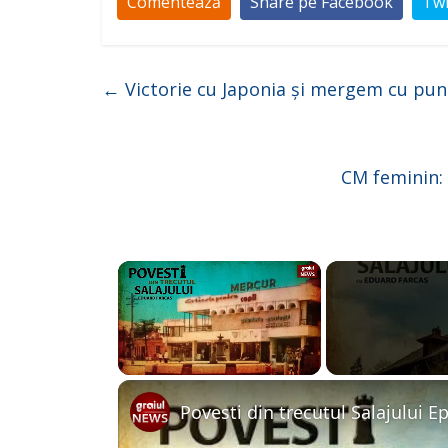
Comentează
Share pe Facebook
Twi
←
Victorie cu Japonia și mergem cu pun
CM feminin: 
×
Unmute
Povesti din trecutul Salajului E