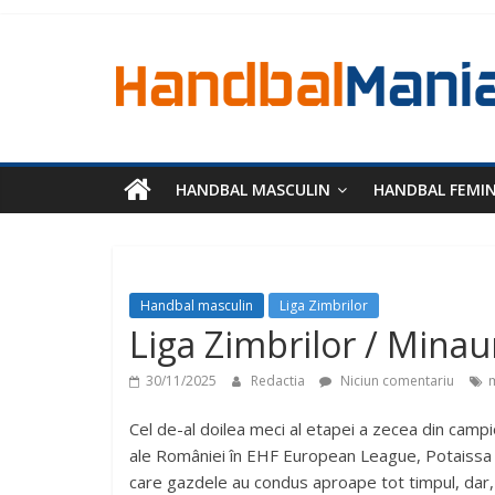
HANDBAL MASCULIN
HANDBAL FEMI
Handbal masculin
Liga Zimbrilor
Liga Zimbrilor / Minau
30/11/2025
Redactia
Niciun comentariu
Cel de-al doilea meci al etapei a zecea din campi
ale României în EHF European League, Potaissa și
care gazdele au condus aproape tot timpul, dar, d