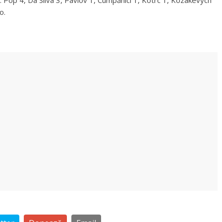
E. Pop 4, Da Silva 3, Pavlov 1, Cumpănici 1, Kotrc 1, Kozakevych
o.