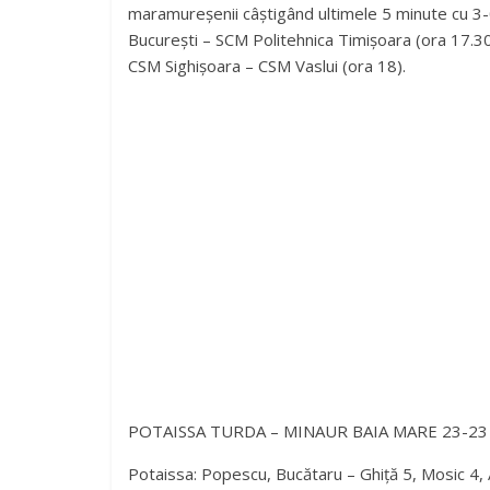
maramureșenii câștigând ultimele 5 minute cu 3-0
București – SCM Politehnica Timișoara (ora 17.30
CSM Sighișoara – CSM Vaslui (ora 18).
POTAISSA TURDA – MINAUR BAIA MARE 23-23 (15-
Potaissa: Popescu, Bucătaru – Ghiță 5, Mosic 4, A.