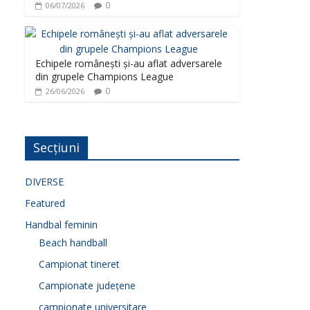
0
06/07/2026
Echipele românești și-au aflat adversarele
din grupele Champions League
0
26/06/2026
Secțiuni
DIVERSE
Featured
Handbal feminin
Beach handball
Campionat tineret
Campionate județene
campionate universitare