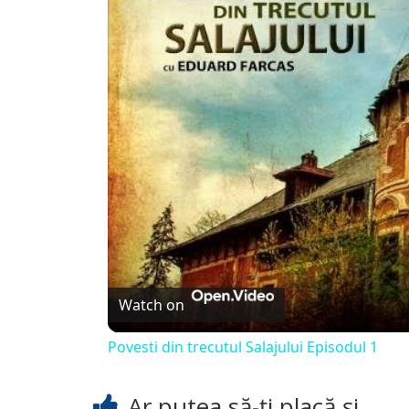
Watch on
Povesti din trecutul Salajului Episodul 1
Ar putea să-ți placă și