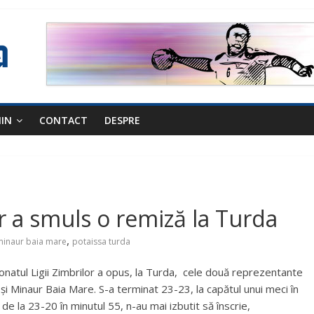
NIN
CONTACT
DESPRE
r a smuls o remiză la Turda
,
minaur baia mare
potaissa turda
onatul Ligii Zimbrilor a opus, la Turda, cele două reprezentante
 Minaur Baia Mare. S-a terminat 23-23, la capătul unui meci în
e la 23-20 în minutul 55, n-au mai izbutit să înscrie,