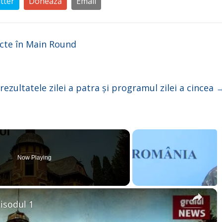
tter
Donează
Email
cte în Main Round
rezultatele zilei a patra și programul zilei a cincea
Now Playing
×
pisodul 1