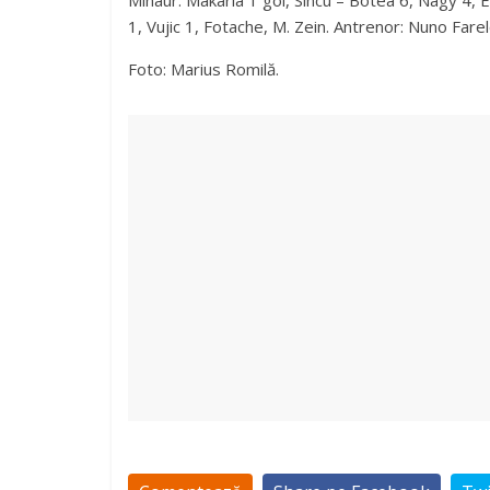
Minaur: Makaria 1 gol, Sîncu – Botea 6, Nagy 4, 
1, Vujic 1, Fotache, M. Zein. Antrenor: Nuno Farel
Foto: Marius Romilă.