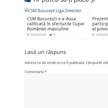
CSM București e a doua
Prezent
calificată în sferturile Cupei
particip
României masculine
al juni
03/04/2023
0
10/05/2
Lasă un răspuns
Adresa ta de email nu va fi publicată.
Câmpurile obl
Comentariu
*