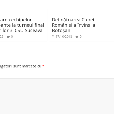
i
area echipelor
Deținătoarea Cupei
d
ante la turneul final
României a învins la
orilor 3: CSU Suceava
Botoșani
e
022
0
17/10/2018
0
o
igatorii sunt marcate cu
*