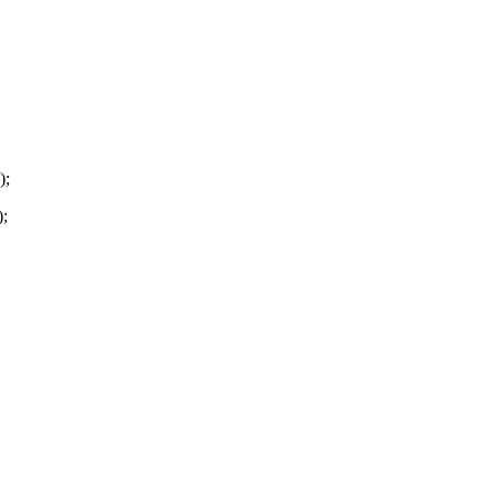
);
);