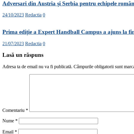
Adversari din Austria și Serbia pentru echipele rom
24/10/2023
Redactia
0
Prima ediție a Expert Handball Campus a ajuns la fi
21/07/2023
Redactia
0
Lasă un răspuns
Adresa ta de email nu va fi publicată.
Câmpurile obligatorii sunt marc
Comentariu
*
Nume
*
Email
*