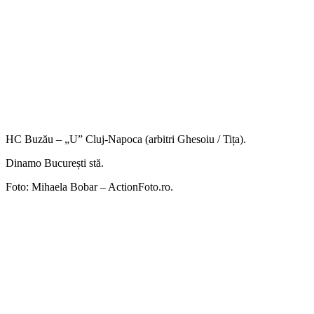
HC Buzău – „U” Cluj-Napoca (arbitri Ghesoiu / Tița).
Dinamo București stă.
Foto: Mihaela Bobar – ActionFoto.ro.