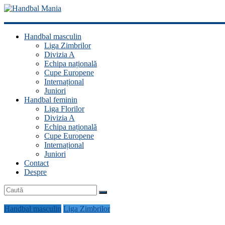
Handbal
Handbal masculin
Mania
Liga Zimbrilor
Divizia A
Fan
Echipa națională
handbal?
Cupe Europene
Ești
Internațional
acasă!
Juniori
Handbal feminin
Liga Florilor
Divizia A
Echipa națională
Cupe Europene
Internațional
Juniori
Contact
Despre
Handbal masculin
Liga Zimbrilor