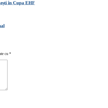
ânești în Cupa EHF
nal
ate cu
*