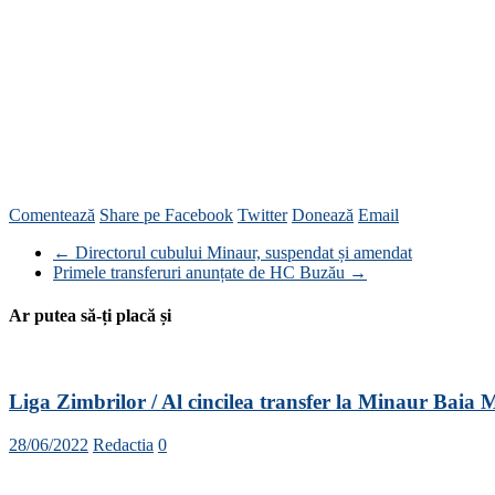
Comentează
Share pe Facebook
Twitter
Donează
Email
←
Directorul cubului Minaur, suspendat și amendat
Primele transferuri anunțate de HC Buzău
→
Ar putea să-ți placă și
Liga Zimbrilor / Al cincilea transfer la Minaur Baia 
28/06/2022
Redactia
0