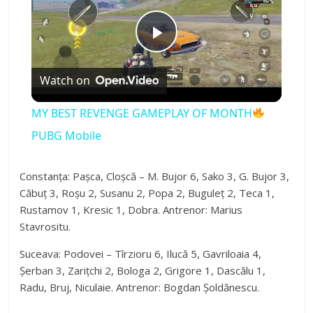
P
Watch on
l
MY BEST REVENGE GAMEPLAY OF MONTH
a
PUBG Mobile
y
Constanța: Pașca, Cloșcă – M. Bujor 6, Sako 3, G. Bujor 3,
Căbuț 3, Roșu 2, Susanu 2, Popa 2, Buguleț 2, Teca 1,
Rustamov 1, Kresic 1, Dobra. Antrenor: Marius
V
Stavrositu.
Suceava: Podovei – Tîrzioru 6, Ilucă 5, Gavriloaia 4,
i
Șerban 3, Zarițchi 2, Bologa 2, Grigore 1, Dascălu 1,
Radu, Bruj, Niculaie. Antrenor: Bogdan Șoldănescu.
d