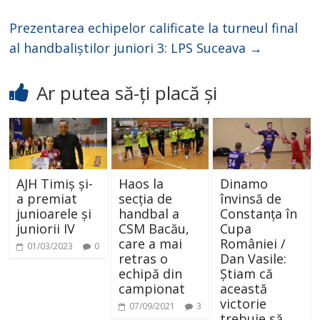
Prezentarea echipelor calificate la turneul final
al handbaliștilor juniori 3: LPS Suceava
→
Ar putea să-ți placă și
AJH Timiș și-
Haos la
Dinamo
a premiat
secția de
învinsă de
junioarele și
handbal a
Constanța în
juniorii IV
CSM Bacău,
Cupa
care a mai
României /
01/03/2023
0
retras o
Dan Vasile:
echipă din
Știam că
campionat
această
victorie
07/09/2021
3
trebuie să