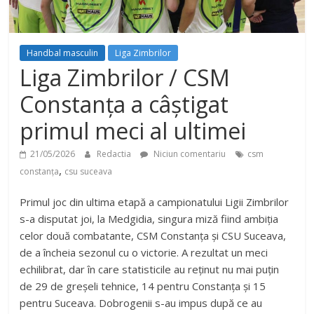
Handbal masculin
Liga Zimbrilor
Liga Zimbrilor / CSM
Constanța a câștigat
primul meci al ultimei
21/05/2026
Redactia
Niciun comentariu
csm
,
constanța
csu suceava
Primul joc din ultima etapă a campionatului Ligii Zimbrilor
s-a disputat joi, la Medgidia, singura miză fiind ambiția
celor două combatante, CSM Constanța și CSU Suceava,
de a încheia sezonul cu o victorie. A rezultat un meci
echilibrat, dar în care statisticile au reținut nu mai puțin
de 29 de greșeli tehnice, 14 pentru Constanța și 15
pentru Suceava. Dobrogenii s-au impus după ce au