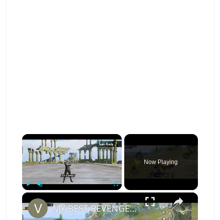
×
Now Playing
×
Play
Unmute
Fullscreen
MY BEST REVENGE GAMEPLAY OF MONTH