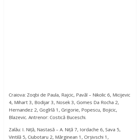
Craiova: Zoqbi de Paula, Rajcic, Pavăl – Nikolic 6, Micijevic
4, Mihart 3, Bodijar 3, Nosek 3, Gomes Da Rocha 2,
Hernandez 2, Gogîrlă 1, Grigorie, Popescu, Bojicic,
Blazevic. Antrenor: Costică Buceschi.
Zalău: I. Niță, Nastasă – A. Niță 7, Iordache 6, Sava 5,
Vintilă 5, Ciubotaru 2, Mărginean 1, Orșivschi 1,