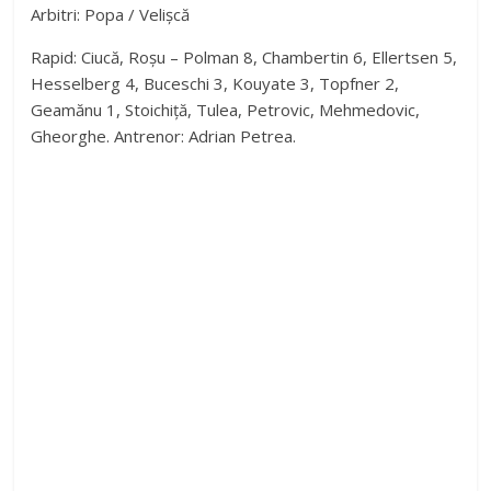
Arbitri: Popa / Velișcă
V
Rapid: Ciucă, Roșu – Polman 8, Chambertin 6, Ellertsen 5,
Hesselberg 4, Buceschi 3, Kouyate 3, Topfner 2,
Geamănu 1, Stoichiță, Tulea, Petrovic, Mehmedovic,
i
Gheorghe. Antrenor: Adrian Petrea.
d
e
o