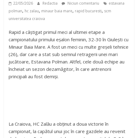
22/05/2026
Redactia
Niciun comentariu
estavana
,
,
,
,
polman
hc zalau
minaur baia mare
rapid bucuresti
scm
universitatea craiova
Rapid a câștigat primul meci al ultimei etape a
campionatului primului eșalon feminin, 32-30 în Giulești cu
Minaur Baia Mare. A fost un meci cu multe greșeli tehnice
(26), dar care a stat sub semnul retragerii unei mari
jucătoare, Estavana Polman. Altfel, cele două echipe au
încheiat un sezon dezamăgitor, în care antrenorii
principali au fost demiși.
La Craiova, HC Zalău a obținut a doua victorie în
campionat, la capătul unui joc în care gazdele au revenit