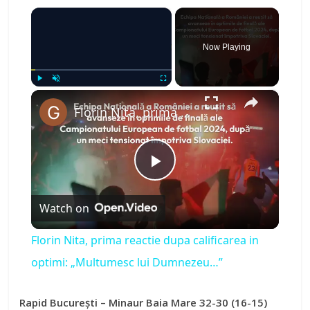
×
Now Playing
×
Play
Unmute
Fullscreen
Florin Nita, prima reactie dupa calificarea in optimi: „Multumesc lui Dumnezeu…”
P
Watch on
l
Florin Nita, prima reactie dupa calificarea in
a
optimi: „Multumesc lui Dumnezeu…”
y
Rapid București – Minaur Baia Mare 32-30 (16-15)