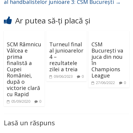
al handbalistelor junioare 3: CSM București
→
Ar putea să-ți placă și
SCM Râmnicu
Turneul final
CSM
Vâlcea e
al junioarelor
București va
prima
4 –
juca din nou
finalistă a
rezultatele
în
Cupei
zilei a treia
Champions
României,
League
09/06/2023
0
după o
27/06/2022
0
victorie clară
cu Rapid
05/09/2020
0
Lasă un răspuns