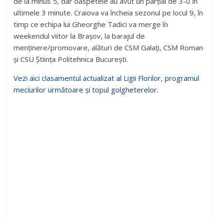
de la minus 5, dar oaspetele au avut un parțial de 3-0 în
ultimele 3 minute. Craiova va încheia sezonul pe locul 9, în
timp ce echipa lui Gheorghe Tadici va merge în
weekendul viitor la Brașov, la barajul de
menținere/promovare, alături de CSM Galați, CSM Roman
și CSU Știința Politehnica București.
Vezi aici clasamentul actualizat al Ligii Florilor, programul
meciurilor următoare și topul golgheterelor.