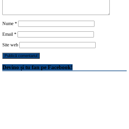
Nume
*
Email
*
Site web
Devino și tu fan pe Facebook!