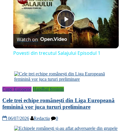
Play
Watch on
Video
Povesti din trecutul Salajului Episodul 1
Cupe Europene
Handbal feminin
Cele trei echipe românești din Liga Europeană
feminină vor juca tururi preliminare
06/07/2026
Redactia
0