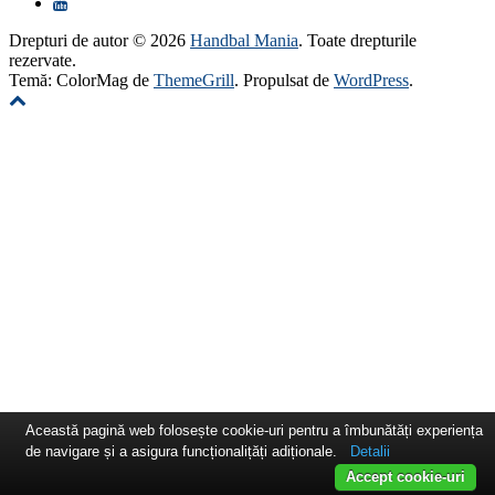
Drepturi de autor © 2026
Handbal Mania
. Toate drepturile
rezervate.
Temă: ColorMag de
ThemeGrill
. Propulsat de
WordPress
.
Această pagină web folosește cookie-uri pentru a îmbunătăți experiența
de navigare și a asigura funcționalițăți adiționale.
Detalii
Accept cookie-uri