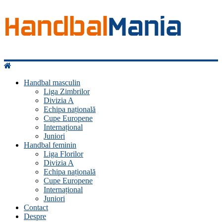
Handbal
Mania
Handbal masculin
Liga Zimbrilor
Fan
Divizia A
handbal?
Echipa națională
Ești
Cupe Europene
acasă!
Internațional
Juniori
Handbal feminin
Liga Florilor
Divizia A
Echipa națională
Cupe Europene
Internațional
Juniori
Contact
Despre