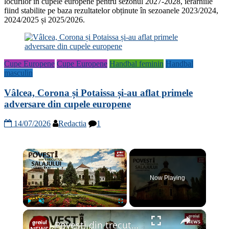
locurilor în cupele europene pentru sezonul 2027-2028, ierarhiile
fiind stabilite pe baza rezultatelor obținute în sezoanele 2023/2024,
2024/2025 și 2025/2026.
Cupe Europene
Cupe Europene
Handbal feminin
Handbal
masculin
Vâlcea, Corona și Potaissa și-au aflat primele
adversare din cupele europene
14/07/2026
Redactia
1
×
Now Playing
×
Play
Unmute
Fullscreen
Povesti din trecutul Salajului Episodul 1