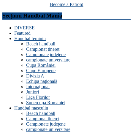
Become a Patron!
Secțiuni Handbal Mania
DIVERSE
Featured
Handbal feminin
Beach handball
Campionat tineret
Campionate județene
campionate universitare
Cupa României
Cupe Europene
Divizia A
Echipa națională
Internațional
Juniori
Liga Florilor
Supercupa Romaniei
Handbal masculin
Beach handball
Campionat tineret
Campionate județene
campionate universitare