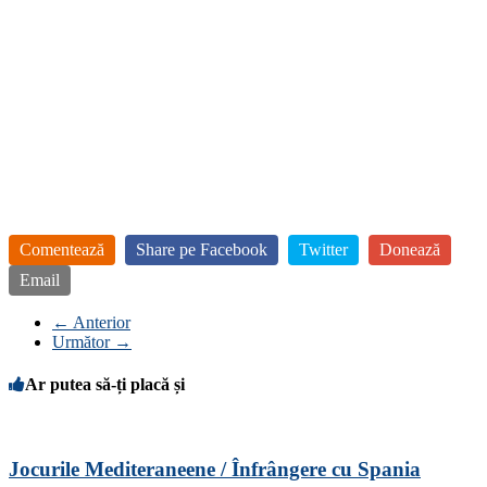
Comentează
Share pe Facebook
Twitter
Donează
Email
← Anterior
Următor →
Ar putea să-ți placă și
Jocurile Mediteraneene / Înfrângere cu Spania