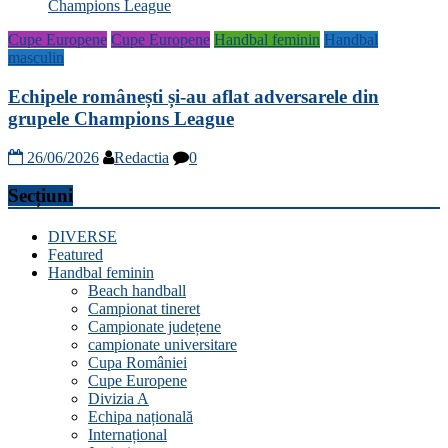
Cupe Europene
Cupe Europene
Handbal feminin
Handbal
masculin
Echipele românești și-au aflat adversarele din
grupele Champions League
26/06/2026
Redactia
0
Secțiuni
DIVERSE
Featured
Handbal feminin
Beach handball
Campionat tineret
Campionate județene
campionate universitare
Cupa României
Cupe Europene
Divizia A
Echipa națională
Internațional