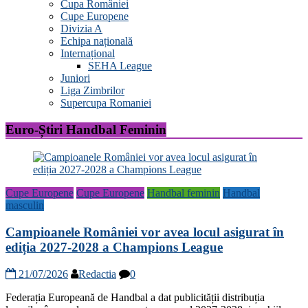
Cupa României
Cupe Europene
Divizia A
Echipa națională
Internațional
SEHA League
Juniori
Liga Zimbrilor
Supercupa Romaniei
Euro-Știri Handbal Feminin
Cupe Europene
Cupe Europene
Handbal feminin
Handbal
masculin
Campioanele României vor avea locul asigurat în
ediția 2027-2028 a Champions League
21/07/2026
Redactia
0
Federația Europeană de Handbal a dat publicității distribuția