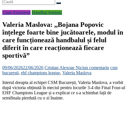
Cupe Europene
Handbal feminin
Valeria Maslova: ,,Bojana Popovic
înțelege foarte bine jucătoarele, modul în
care funcționează handbalul și felul
diferit în care reacționează fiecare
sportivă”
09/06/2026
22/06/2026
Cristian Alexoae
Niciun comentariu
csm
bucuresti
,
ehf champions league
,
Valeria Maslova
Interul dreapta al echipei CSM București, Valeria Maslova, a vorbit
după victoria obținută în meciul pentru locurile 3-4 din Final Four-ul
EHF Champions League și a explicat ce s-a schimbat față de
semifinala pierdută cu o zi înainte.