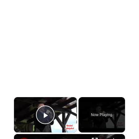
×
Now Playing
Play Video
×