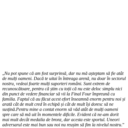
„
Nu pot spune că am fost surprinsă, dar nu mă așteptam să fie atât
de mulți oameni. Dacă te uitai în întreaga arenă, nu doar în sectorul
nostru, vedeai foarte mulți suporteri români. Sunt extrem de
recunoscătoare, pentru că știm cu toții că nu este deloc simplu nici
din punct de vedere financiar să vii la Final Four împreună cu
familia. Faptul că au făcut acest efort înseamnă enorm pentru noi și
arată cât de mult cred în echipă și cât de mult își doresc să ne
susțină.Pentru mine a contat enorm să văd atât de mulți oameni
spre care să mă uit în momentele dificile. Evident că ne-am dorit
mai mult decât medalia de bronz, dar acesta este sportul. Uneori
adversarul este mai bun sau noi nu reușim să fim la nivelul nostru
.”