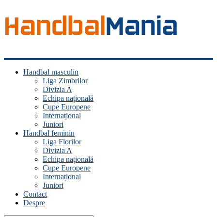
Handbal
Handbal masculin
Mania
Liga Zimbrilor
Divizia A
Fan
Echipa națională
handbal?
Cupe Europene
Ești
Internațional
acasă!
Juniori
Handbal feminin
Liga Florilor
Divizia A
Echipa națională
Cupe Europene
Internațional
Juniori
Contact
Despre