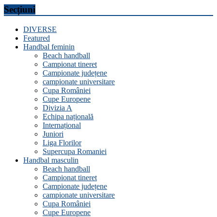
Secțiuni
DIVERSE
Featured
Handbal feminin
Beach handball
Campionat tineret
Campionate județene
campionate universitare
Cupa României
Cupe Europene
Divizia A
Echipa națională
Internațional
Juniori
Liga Florilor
Supercupa Romaniei
Handbal masculin
Beach handball
Campionat tineret
Campionate județene
campionate universitare
Cupa României
Cupe Europene