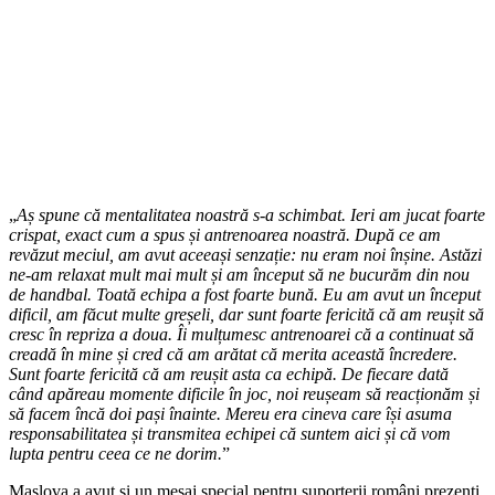
„
Aș spune că mentalitatea noastră s-a schimbat. Ieri am jucat foarte
crispat, exact cum a spus și antrenoarea noastră. După ce am
revăzut meciul, am avut aceeași senzație: nu eram noi înșine. Astăzi
ne-am relaxat mult mai mult și am început să ne bucurăm din nou
de handbal. Toată echipa a fost foarte bună. Eu am avut un început
dificil, am făcut multe greșeli, dar sunt foarte fericită că am reușit să
cresc în repriza a doua. Îi mulțumesc antrenoarei că a continuat să
creadă în mine și cred că am arătat că merita această încredere.
Sunt foarte fericită că am reușit asta ca echipă. De fiecare dată
când apăreau momente dificile în joc, noi reușeam să reacționăm și
să facem încă doi pași înainte. Mereu era cineva care își asuma
responsabilitatea și transmitea echipei că suntem aici și că vom
lupta pentru ceea ce ne dorim.
”
Maslova a avut și un mesaj special pentru suporterii români prezenți