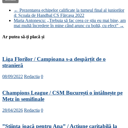
←
Prezentarea echipelor calificate la turneul final al juniorilor
4: Școala de Handbal CS Fărcașa 2022
Maria Antonescu: ,,Trebuia să fac ceea ce știu eu mai bine, am
mai multă încredere în mine când arunc cu boltă, cu efect”
→
Ar putea să-ți placă și
Liga Florilor / Campioana s-a despărțit de o
stranieră
08/09/2022
Redactia
0
Champions League / CSM București o întâlnește pe
Metz în semifinale
28/04/2026
Redactia
0
”Știința joacă pentru Ana” / Acțiune caritabilă la