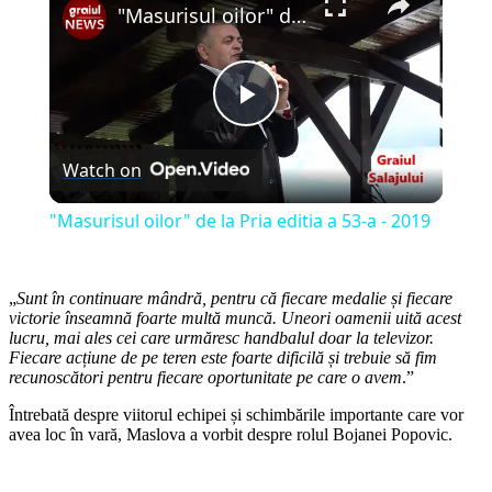
"Masurisul oilor" de la Pria editia a 53-a - 2019
Play
Watch on
Video
"Masurisul oilor" de la Pria editia a 53-a - 2019
„
Sunt în continuare mândră, pentru că fiecare medalie și fiecare
victorie înseamnă foarte multă muncă. Uneori oamenii uită acest
lucru, mai ales cei care urmăresc handbalul doar la televizor.
Fiecare acțiune de pe teren este foarte dificilă și trebuie să fim
recunoscători pentru fiecare oportunitate pe care o avem
.”
Întrebată despre viitorul echipei și schimbările importante care vor
avea loc în vară, Maslova a vorbit despre rolul Bojanei Popovic.