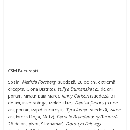
CSM București
Sosiri
:
Matilda Forsberg
(suedeză, 28 de ani, extremă
dreapta, Gloria Bistrița),
Yuliya Dumanska
(29 de ani,
portar, Minaur Baia Mare),
Jenny Carlson
(suedeză, 31
de ani, inter stânga, Molde Elite),
Denisa Șandru
(31 de
ani, portar, Rapid București),
Tyra Axner
(suedeză, 24 de
ani, inter stânga, Metz),
Pernille Brandenborg
(feroeză,
28 de ani, pivot, Storhamar),
Dorottya Faluvegi