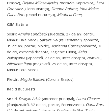
Brașov),
Dejana Milosavljevic
(Podravka Koprivnica),
Lara
Gonzalez
(Gloria Bistrița),
Simone Bohme
,
Irina Mokat
,
Oana Bors
(Rapid București),
Mirabela Coteț.
CSM Slatina
Sosiri:
Amelia Lundbäck
(suedeză, 27 de ani, centru,
Minaur Baia Mare),
Sakura Hauge Kametani
(japoneză,
39 de ani, portar, Molde),
Adrianna Gorna
(poloneză, 30
de ani, extremă dreapta, Zaglebie Lubin),
Kaho
Nakayama
(japoneză, 27 de ani, inter dreapta, Zwickau),
Nikoletta Papp
(maghiară, 29 de ani, inter dreapta,
Minaur Baia Mare),
Plecări:
Magda Balsam
(Corona Brașov).
Rapid București
Sosiri
:
Dragan Adzic
(antrenor principal),
Laura Glauser
(franțuzoaică, 32 de ani, portar, Ferencvaros),
Oana
Bors
(22 de ani, extremă dreapta, Dunărea Brăila),
Tanja