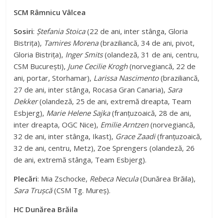
SCM Râmnicu Vâlcea
Sosiri
:
Ștefania Stoica
(22 de ani, inter stânga, Gloria
Bistrița),
Tamires Morena
(braziliancă, 34 de ani, pivot,
Gloria Bistrița),
Inger Smits
(olandeză, 31 de ani, centru,
CSM București),
June Cecilie Krogh
(norvegiancă, 22 de
ani, portar, Storhamar),
Larissa Nascimento
(braziliancă,
27 de ani, inter stânga, Rocasa Gran Canaria),
Sara
Dekker
(olandeză, 25 de ani, extremă dreapta, Team
Esbjerg),
Marie Helene Sajka
(franțuzoaică, 28 de ani,
inter dreapta, OGC Nice),
Emilie Arntzen
(norvegiancă,
32 de ani, inter stânga, Ikast),
Grace Zaadi
(franțuzoaică,
32 de ani, centru, Metz), Zoe Sprengers (olandeză, 26
de ani, extremă stânga, Team Esbjerg).
Plecări
: Mia Zschocke,
Rebeca Necula
(Dunărea Brăila),
Sara Trușcă
(CSM Tg. Mureș).
HC Dunărea Brăila