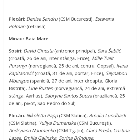
Plecări
:
Denisa Șandru
(CSM București),
Estavana
Polman
(retrasă).
Minaur Baia Mare
Sosiri
:
David Ginesta
(antrenor principal),
Sara Šablić
(croată, 26 de ani, inter stânga, Erice),
Mille Tveit
Porsmyr
(norvegiancă, 25 de ani, centru, Oopsal),
Ivana
Kapitanović
(croată, 31 de ani, portar, Erice),
Seynabou
Mbengue
(spaniolă, 27 de ani, inter dreapta, Gloria
Bistrița),
Line Rusten
(norvegiancă, 24 de ani, extremă
stânga, Aarhus),
Sabryne Santos Souza
(braziliancă, 25
de ani, pivot, São Pedro do Sul).
Plecări
:
Nikoletta Papp
(CSM Slatina),
Amalia Lundbäck
(CSM Slatina),
Yuliya Dumanska
(CSM București),
Andryiana Naumenko
(CSM Tg. Jiu),
Clara Preda
,
Cristina
Lazea
,
Emilia Galinska
,
Sorina Brîndușa
.