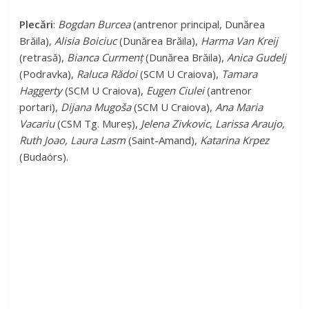
y
Plecări
:
Bogdan Burcea
(antrenor principal, Dunărea
V
Brăila),
Alisia Boiciuc
(Dunărea Brăila),
Harma Van Kreij
(retrasă),
Bianca Curmenț
(Dunărea Brăila),
Anica Gudelj
(Podravka),
Raluca Rădoi
(SCM U Craiova),
Tamara
i
Haggerty
(SCM U Craiova),
Eugen Ciulei
(antrenor
portari),
Dijana Mugoša
(SCM U Craiova),
Ana Maria
d
Vacariu
(CSM Tg. Mureș),
Jelena Zivkovic
,
Larissa Araujo,
Ruth Joao, Laura Lasm
(Saint-Amand),
Katarina Krpez
(Budaörs).
e
o