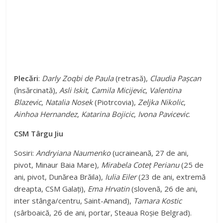
Plecări
:
Darly Zoqbi de Paula
(retrasă),
Claudia Pașcan
(însărcinată),
Asli Iskit
,
Camila Micijevic
,
Valentina
Blazevic
,
Natalia Nosek
(Piotrcovia),
Zeljka Nikolic
,
Ainhoa Hernandez
,
Katarina Bojicic
,
Ivona Pavicevic
.
CSM Târgu Jiu
Sosiri:
Andryiana Naumenko
(ucraineană, 27 de ani,
pivot, Minaur Baia Mare),
Mirabela Coteț Perianu
(25 de
ani, pivot, Dunărea Brăila),
Iulia Eiler
(23 de ani, extremă
dreapta, CSM Galați),
Ema Hrvatin
(slovenă, 26 de ani,
inter stânga/centru, Saint-Amand),
Tamara Kostic
(sârboaică, 26 de ani, portar, Steaua Roșie Belgrad).