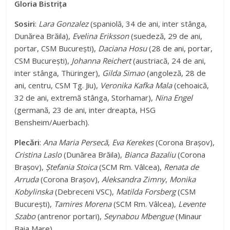
Gloria Bistrița
Sosiri
:
Lara Gonzalez
(spaniolă, 34 de ani, inter stânga,
Dunărea Brăila),
Evelina Eriksson
(suedeză, 29 de ani,
portar, CSM București),
Daciana Hosu
(28 de ani, portar,
CSM București),
Johanna Reichert
(austriacă, 24 de ani,
inter stânga, Thüringer),
Gilda Simao
(angoleză, 28 de
ani, centru, CSM Tg. Jiu),
Veronika Kafka Mala
(cehoaică,
32 de ani, extremă stânga, Storhamar),
Nina Engel
(germană, 23 de ani, inter dreapta, HSG
Bensheim/Auerbach).
Plecări
:
Ana Maria Persecă
,
Eva Kerekes
(Corona Brașov),
Cristina Laslo
(Dunărea Brăila),
Bianca Bazaliu
(Corona
Brașov),
Ștefania Stoica
(SCM Rm. Vâlcea),
Renata de
Arruda
(Corona Brașov),
Aleksandra Zimny
,
Monika
Kobylinska
(Debreceni VSC),
Matilda Forsberg
(CSM
București),
Tamires Morena
(SCM Rm. Vâlcea),
Levente
Szabo
(antrenor portari),
Seynabou Mbengue
(Minaur
Baia Mare).