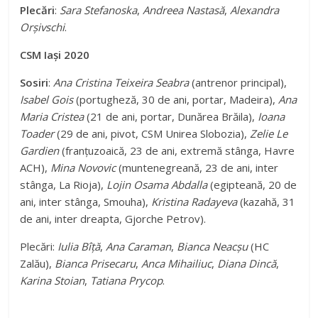
Plecări
:
Sara Stefanoska
,
Andreea Nastasă
,
Alexandra
Orșivschi
.
CSM Iași 2020
Sosiri
:
Ana Cristina Teixeira Seabra
(antrenor principal),
Isabel Gois
(portugheză, 30 de ani, portar, Madeira),
Ana
Maria Cristea
(21 de ani, portar, Dunărea Brăila),
Ioana
Toader
(29 de ani, pivot, CSM Unirea Slobozia),
Zelie Le
Gardien
(franțuzoaică, 23 de ani, extremă stânga, Havre
ACH),
Mina Novovic
(muntenegreană, 23 de ani, inter
stânga, La Rioja),
Lojin Osama Abdalla
(egipteană, 20 de
ani, inter stânga, Smouha),
Kristina Radayeva
(kazahă, 31
de ani, inter dreapta, Gjorche Petrov).
Plecări:
Iulia Bîță
,
Ana Caraman
,
Bianca Neacșu
(HC
Zalău),
Bianca Prisecaru
,
Anca Mihailiuc
,
Diana Dincă
,
Karina Stoian
,
Tatiana Prycop
.