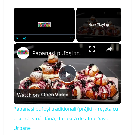
×
Now Playing
×
Play
Unmute
Fullscreen
Papanași pufoși tradiționali (prăjiți) - rețeta cu brânză, smântână, dulceață de afine Savori Urbane
P
Watch on
l
Papanași pufoși tradiționali (prăjiți) - rețeta cu
a
brânză, smântână, dulceață de afine Savori
Urbane