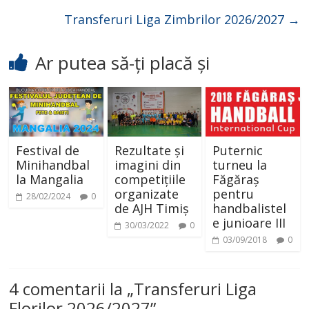
Transferuri Liga Zimbrilor 2026/2027
→
Ar putea să-ți placă și
Festival de
Rezultate și
Puternic
Minihandbal
imagini din
turneu la
la Mangalia
competițiile
Făgăraș
organizate
pentru
28/02/2024
0
de AJH Timiș
handbalistel
e junioare III
30/03/2022
0
03/09/2018
0
4 comentarii la „
Transferuri Liga
Florilor 2026/2027
”