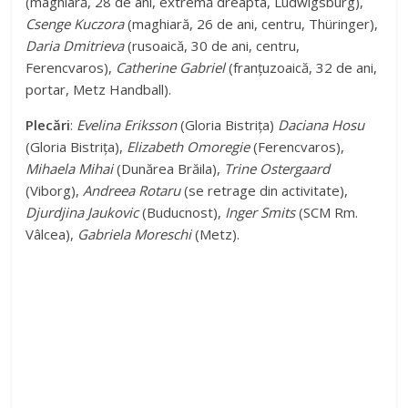
(maghiară, 28 de ani, extremă dreapta, Ludwigsburg),
Csenge Kuczora
(maghiară, 26 de ani, centru, Thüringer),
Daria Dmitrieva
(rusoaică, 30 de ani, centru,
Ferencvaros),
Catherine Gabriel
(franțuzoaică, 32 de ani,
portar, Metz Handball).
Plecări
:
Evelina Eriksson
(Gloria Bistrița)
Daciana Hosu
(Gloria Bistrița),
Elizabeth Omoregie
(Ferencvaros),
Mihaela Mihai
(Dunărea Brăila),
Trine Ostergaard
(Viborg),
Andreea Rotaru
(se retrage din activitate),
Djurdjina Jaukovic
(Buducnost),
Inger Smits
(SCM Rm.
Vâlcea),
Gabriela Moreschi
(Metz).