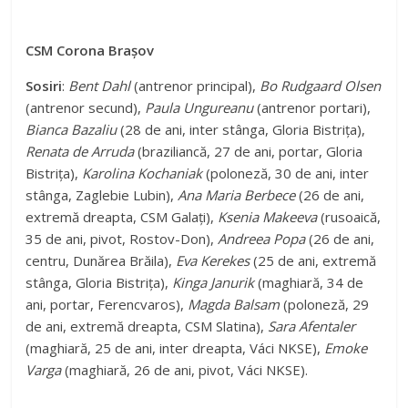
CSM Corona Brașov
Sosiri
:
Bent Dahl
(antrenor principal),
Bo Rudgaard Olsen
(antrenor secund),
Paula Ungureanu
(antrenor portari),
Bianca Bazaliu
(28 de ani, inter stânga, Gloria Bistrița),
Renata de Arruda
(braziliancă, 27 de ani, portar, Gloria
Bistrița),
Karolina Kochaniak
(poloneză, 30 de ani, inter
stânga, Zaglebie Lubin),
Ana Maria Berbece
(26 de ani,
extremă dreapta, CSM Galați),
Ksenia Makeeva
(rusoaică,
35 de ani, pivot, Rostov-Don),
Andreea Popa
(26 de ani,
centru, Dunărea Brăila),
Eva Kerekes
(25 de ani, extremă
stânga, Gloria Bistrița),
Kinga Janurik
(maghiară, 34 de
ani, portar, Ferencvaros),
Magda Balsam
(poloneză, 29
de ani, extremă dreapta, CSM Slatina),
Sara Afentaler
(maghiară, 25 de ani, inter dreapta, Váci NKSE),
Emoke
Varga
(maghiară, 26 de ani, pivot, Váci NKSE).