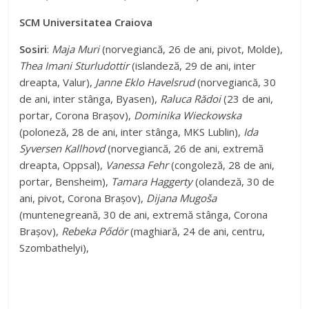
SCM Universitatea Craiova
Sosiri
:
Maja Muri
(norvegiancă, 26 de ani, pivot, Molde),
Thea Imani Sturludottir
(islandeză, 29 de ani, inter
dreapta, Valur),
Janne Eklo Havelsrud
(norvegiancă, 30
de ani, inter stânga, Byasen),
Raluca Rădoi
(23 de ani,
portar, Corona Brașov),
Dominika Wieckowska
(poloneză, 28 de ani, inter stânga, MKS Lublin),
Ida
Syversen Kallhovd
(norvegiancă, 26 de ani, extremă
dreapta, Oppsal),
Vanessa Fehr
(congoleză, 28 de ani,
portar, Bensheim),
Tamara Haggerty
(olandeză, 30 de
ani, pivot, Corona Brașov),
Dijana Mugoša
(muntenegreană, 30 de ani, extremă stânga, Corona
Brașov),
Rebeka Pődör
(maghiară, 24 de ani, centru,
Szombathelyi),