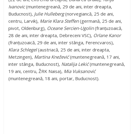
Ivanovic
(muntenegreană, 29 de ani, inter dreapta,
Buducnost),
Julie Hulleberg
(norvegiancă, 25 de ani,
centru, Larvik),
Marie Klara Steffen
(germană, 25 de ani,
pivot, Oldenburg),
Oceane Sercien-Ugolin
(franțuzoaică,
28 de ani, inter dreapta, Debreceni VSC),
Orlane Kanor
(franțuzoaică, 29 de ani, inter stânga, Ferencvaros),
Klara Schlegel
(austriacă, 25 de ani, inter dreapta,
Metzingen),
Martina Knežević
(muntenegreană, 17 ani,
inter stânga, Buducnost),
Natalija Lekić
(muntenegreană,
19 ani, centru, ŽRK Naisa),
Mia Vuksanović
(muntenegreană, 18 ani, portar, Buducnost).