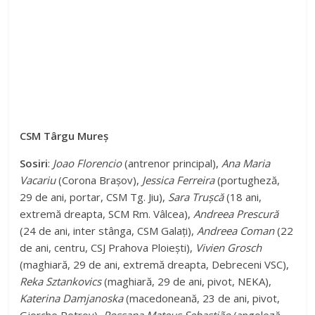
CSM Târgu Mureș
Sosiri
:
Joao Florencio
(antrenor principal),
Ana Maria
Vacariu
(Corona Brașov),
Jessica Ferreira
(portugheză,
29 de ani, portar, CSM Tg. Jiu),
Sara Trușcă
(18 ani,
extremă dreapta, SCM Rm. Vâlcea),
Andreea Prescură
(24 de ani, inter stânga, CSM Galați),
Andreea Coman
(22
de ani, centru, CSJ Prahova Ploiești),
Vivien Grosch
(maghiară, 29 de ani, extremă dreapta, Debreceni VSC),
Reka Sztankovics
(maghiară, 29 de ani, pivot, NEKA),
Katerina Damjanoska
(macedoneană, 23 de ani, pivot,