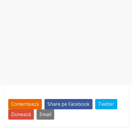
e
o
Comentează
Share pe Facebook
Twitter
Donează
Email