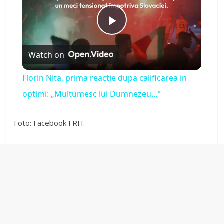
P
Watch on
l
Florin Nita, prima reactie dupa calificarea in
a
optimi: „Multumesc lui Dumnezeu…”
y
Foto: Facebook FRH.
V
i
d