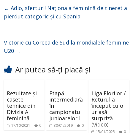
←
Adio, sferturi! Naționala feminină de tineret a
pierdut categoric și cu Spania
Victorie cu Coreea de Sud la mondialele feminine
U20
→
Ar putea să-ți placă și
Rezultate și
Etapă
Liga Florilor /
casete
intermediară
Returul a
tehnice din
în
început cu o
Divizia A
campionatul
uriașă
feminină
junioarelor I
surpriză
(video)
17/10/2021
0
30/01/2019
0
15/01/2025
0