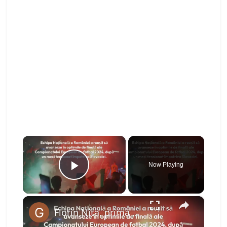
×
Now Playing
Play Video
×
Florin Nita, prima reactie dupa calificarea in optimi: „Multumesc lui Dumnezeu…”