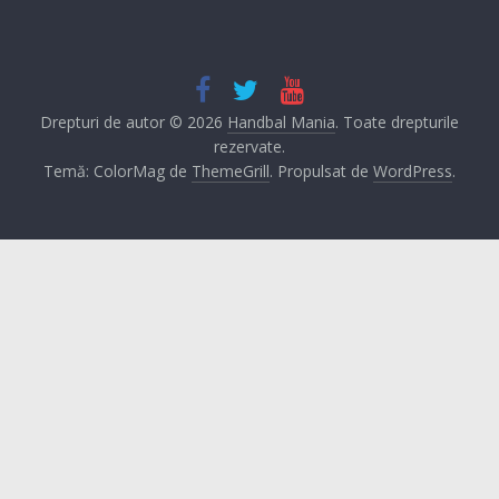
Drepturi de autor © 2026
Handbal Mania
. Toate drepturile
rezervate.
Temă: ColorMag de
ThemeGrill
. Propulsat de
WordPress
.