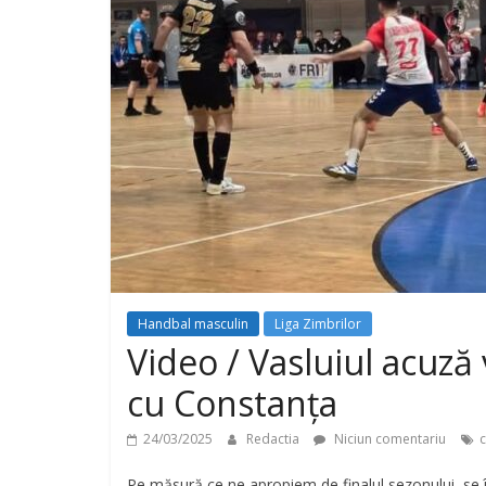
Handbal masculin
Liga Zimbrilor
Video / Vasluiul acuză 
cu Constanța
24/03/2025
Redactia
Niciun comentariu
Pe măsură ce ne apropiem de finalul sezonului, se î