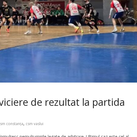
viciere de rezultat la partida
,
csm constanța
csm vaslui
nmulțesc nemulțumirile legate de arbitraje. Ultimul caz este cel al