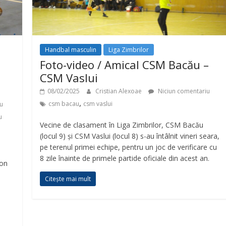
Handbal masculin
Liga Zimbrilor
Foto-video / Amical CSM Bacău –
CSM Vaslui
08/02/2025
Cristian Alexoae
Niciun comentariu
,
csm bacau
csm vaslui
u
u
Vecine de clasament în Liga Zimbrilor, CSM Bacău
(locul 9) și CSM Vaslui (locul 8) s-au întâlnit vineri seara,
pe terenul primei echipe, pentru un joc de verificare cu
8 zile înainte de primele partide oficiale din acest an.
lon
Citește mai mult