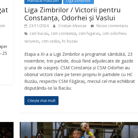
Handbal masculin
Liga Zimbrilor
gat
Liga Zimbrilor / Victorii pentru
Constanța, Odorhei și Vaslui
csm
23/11/2024
Cristian Alexoae
Niciun comentariu
,
,
,
csm bacau
csm constanța
csm fagaras
csm odorheiu
,
,
secuiesc
csm vaslui
hc buzau
apei
6-25
Etapa a XI-a a Ligii Zimbrilor a programat sâmbătă, 23
noiembrie, trei partide, două fiind adjudecate de gazde
și una de oaspeți. CSM Constanța și CSM Odorhei au
obținut victorii clare pe teren propriu în partidele cu HC
Buzău, respectiv CSM Făgăraș, meciul cel mai echilibrat
disputându-se la Bacău.
Citește mai mult