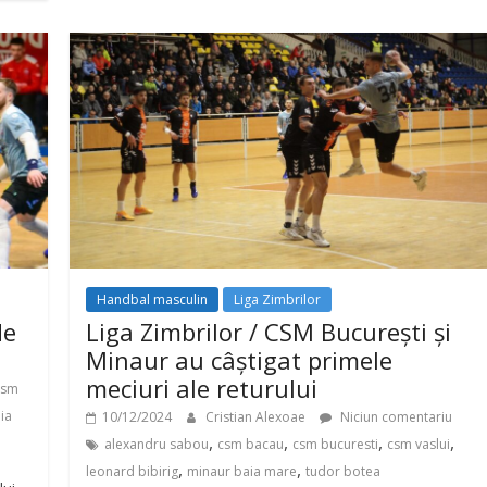
Handbal masculin
Liga Zimbrilor
de
Liga Zimbrilor / CSM București și
Minaur au câștigat primele
meciuri ale returului
csm
ia
10/12/2024
Cristian Alexoae
Niciun comentariu
,
,
,
,
alexandru sabou
csm bacau
csm bucuresti
csm vaslui
,
,
leonard bibirig
minaur baia mare
tudor botea