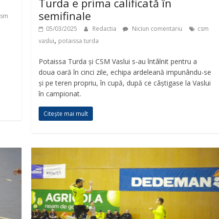
Turda e prima calificată în
semifinale
csm
05/03/2025
Redactia
Niciun comentariu
csm
,
vaslui
potaissa turda
Potaissa Turda și CSM Vaslui s-au întâlnit pentru a
doua oară în cinci zile, echipa ardeleană impunându-se
și pe teren propriu, în cupă, după ce câștigase la Vaslui
în campionat.
Citește mai mult