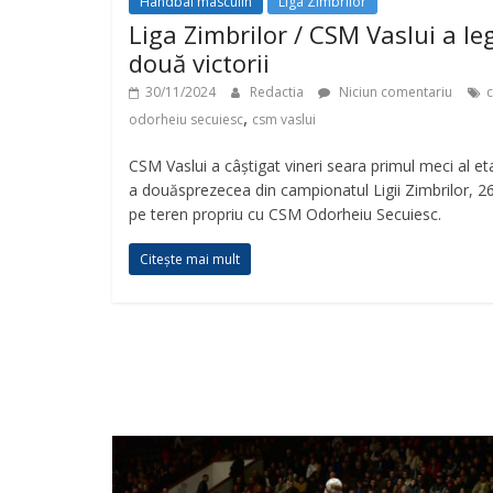
Handbal masculin
Liga Zimbrilor
Liga Zimbrilor / CSM Vaslui a le
două victorii
30/11/2024
Redactia
Niciun comentariu
,
odorheiu secuiesc
csm vaslui
CSM Vaslui a câștigat vineri seara primul meci al et
a douăsprezecea din campionatul Ligii Zimbrilor, 2
pe teren propriu cu CSM Odorheiu Secuiesc.
Citește mai mult