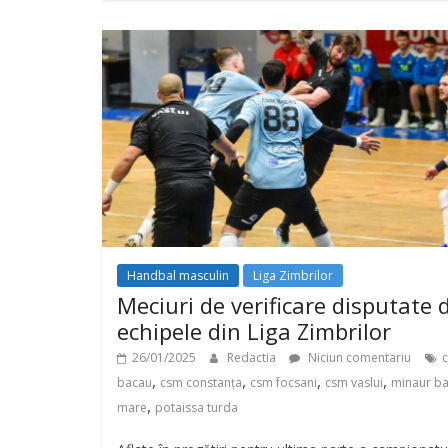
Handbal masculin
Liga Zimbrilor
Meciuri de verificare disputate 
echipele din Liga Zimbrilor
26/01/2025
Redactia
Niciun comentariu
,
,
,
,
bacau
csm constanța
csm focsani
csm vaslui
minaur ba
,
mare
potaissa turda