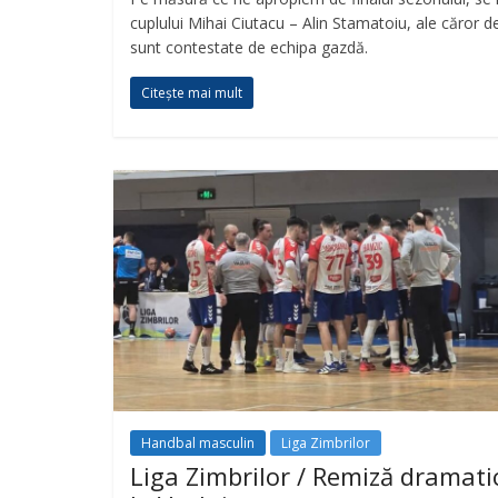
cuplului Mihai Ciutacu – Alin Stamatoiu, ale căror d
sunt contestate de echipa gazdă.
Citește mai mult
Handbal masculin
Liga Zimbrilor
Liga Zimbrilor / Remiză dramati