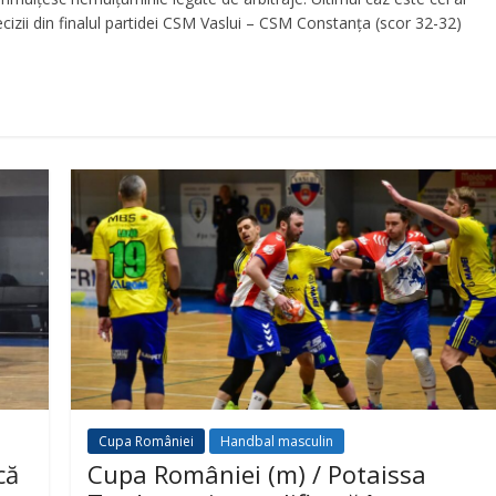
ecizii din finalul partidei CSM Vaslui – CSM Constanța (scor 32-32)
Cupa României
Handbal masculin
că
Cupa României (m) / Potaissa