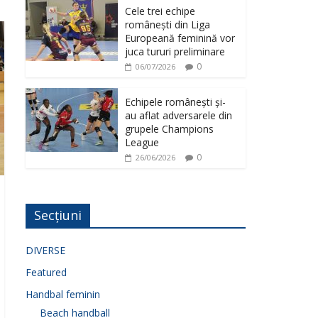
Cele trei echipe
românești din Liga
Europeană feminină vor
juca tururi preliminare
0
06/07/2026
Echipele românești și-
au aflat adversarele din
grupele Champions
League
0
26/06/2026
Secțiuni
DIVERSE
Featured
Handbal feminin
Beach handball