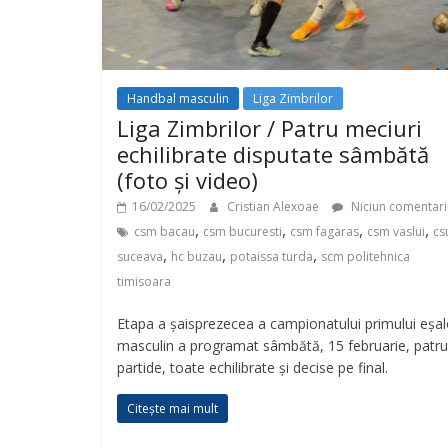
Handbal masculin
Liga Zimbrilor
Liga Zimbrilor / Patru meciuri
echilibrate disputate sâmbătă
(foto și video)
16/02/2025
Cristian Alexoae
Niciun comentari
,
,
,
,
csm bacau
csm bucuresti
csm fagaras
csm vaslui
cs
,
,
,
suceava
hc buzau
potaissa turda
scm politehnica
timisoara
Etapa a șaisprezecea a campionatului primului eșa
masculin a programat sâmbătă, 15 februarie, patru
partide, toate echilibrate și decise pe final.
Citește mai mult