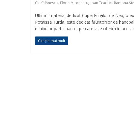
,
,
,
Ciocîrlănescu
Florin Mironescu
Ioan Tcaciuc
Ramona Ște
Ultimul material dedicat Cupei Fulgilor de Nea, o ex
Potaissa Turda, este dedicat făuritorilor de handbali
echipelor participante, pe care vi le oferim în acest 
Citește mai mult