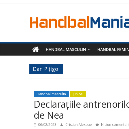
HANDBAL MASCULIN
HANDBAL FEMI
Dan Pițigoi
Handbal masculin
Juniori
Declarațiile antrenoril
de Nea
06/02/2023
Cristian Alexoae
Niciun comentari