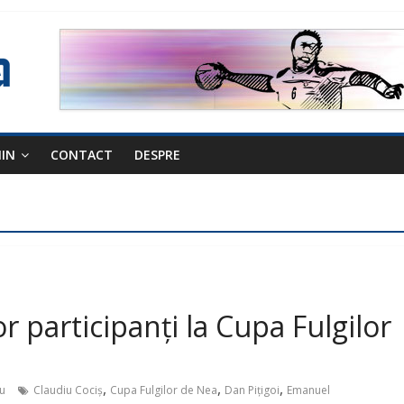
NIN
CONTACT
DESPRE
or participanți la Cupa Fulgilor
,
,
,
u
Claudiu Cociș
Cupa Fulgilor de Nea
Dan Pițigoi
Emanuel