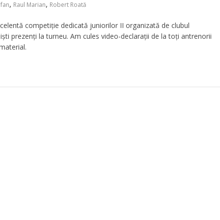
,
,
fan
Raul Marian
Robert Roată
celentă competiție dedicată juniorilor II organizată de clubul
ști prezenți la turneu. Am cules video-declarații de la toți antrenorii
material.