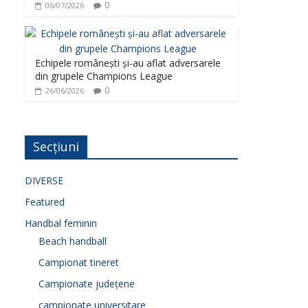
0
06/07/2026
Echipele românești și-au aflat adversarele
din grupele Champions League
0
26/06/2026
Secțiuni
DIVERSE
Featured
Handbal feminin
Beach handball
Campionat tineret
Campionate județene
campionate universitare