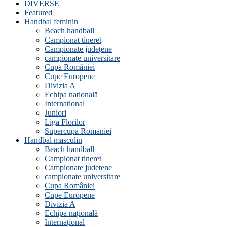
DIVERSE
Featured
Handbal feminin
Beach handball
Campionat tineret
Campionate județene
campionate universitare
Cupa României
Cupe Europene
Divizia A
Echipa națională
Internațional
Juniori
Liga Florilor
Supercupa Romaniei
Handbal masculin
Beach handball
Campionat tineret
Campionate județene
campionate universitare
Cupa României
Cupe Europene
Divizia A
Echipa națională
Internațional