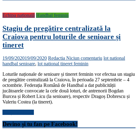
Echipa națională
Handbal feminin
Stagiu de pregătire centralizată la
Craiova pentru loturile de senioare și
tineret
19/09/2020
19/09/2020
Redactia
Niciun comentariu
lot national
handbal senioare
,
lot national tineret feminin
Loturile naționale de senioare și tineret feminin vor efectua un stagiu
de pregătire centralizată la Craiova, în perioada 27 septembrie – 4
octombrie. Federația Română de Handbal a dat publicității
jucătoarele convocate la cele două loturi, de antrenorii Bogdan
Burcea și Robert Licu (la senioare), respectiv Dragoș Dobrescu și
Valeriu Costea (la tineret).
Citește mai mult
Devino și tu fan pe Facebook!