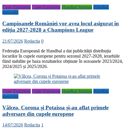
Cupe Europene
Cupe Europene
Handbal feminin
Handbal
masculin
Campioanele României vor avea locul asigurat în
ediția 2027-2028 a Champions League
21/07/2026
Redactia
0
Federația Europeană de Handbal a dat publicității distribuția
locurilor în cupele europene pentru sezonul 2027-2028, ierarhiile
fiind stabilite pe baza rezultatelor obținute în sezoanele 2023/2024,
2024/2025 și 2025/2026.
Cupe Europene
Cupe Europene
Handbal feminin
Handbal
masculin
Vâlcea, Corona și Potaissa și-au aflat primele
adversare din cupele europene
14/07/2026
Redactia
1