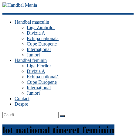
Handbal
Handbal masculin
Mania
Liga Zimbrilor
Divizia A
Fan
Echipa națională
handbal?
Cupe Europene
Ești
Internațional
acasă!
Juniori
Handbal feminin
Liga Florilor
Divizia A
Echipa națională
Cupe Europene
Internațional
Juniori
Contact
Despre
lot national tineret feminin