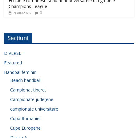
Echipele românești și-au aflat adversarele din grupele
Champions League
0
26/06/2026
Secțiuni
DIVERSE
Featured
Handbal feminin
Beach handball
Campionat tineret
Campionate județene
campionate universitare
Cupa României
Cupe Europene
Divizia A