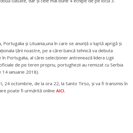
 două clasate, dar și cele mai bune 4 echipe de pe locul 3.
 Portugalia și Lituania,una în care se anunță o luptă aprigă și
 Naționala țării noastre, pe a cărei bancă tehnică va debuta
n Portugalia, al cărei selecționer antrenează lidera Ligii
oficiale de pe teren propriu, portughezii au remizat cu Serbia
e 14 ianuarie 2018).
 24 octombrie, de la ora 22, la Santo Tirso, și va fi transmis în
are poate fi urmărită online
AICI.