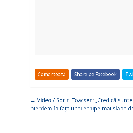
Comentează
Share pe Facebook
Twi
←
Video / Sorin Toacsen: „Cred că suntem
pierdem în fața unei echipe mai slabe de