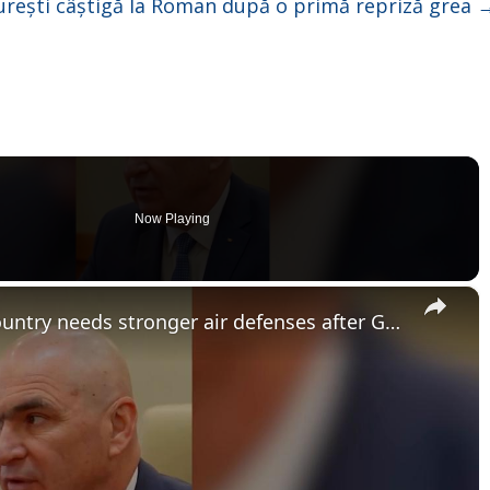
rești câștigă la Roman după o primă repriză grea
Now Playing
×
Romania: Romanian PM says country needs stronger air defenses after Galati drone incident.