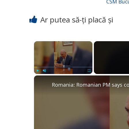
CSM Bucu
Ar putea să-ți placă și
×
Play
Unmute
Fullscreen