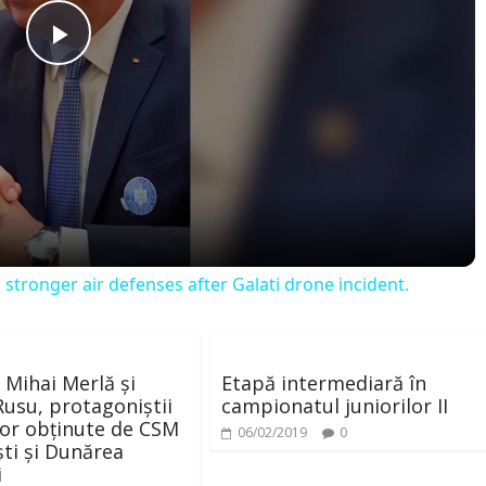
P
l
a
y
ronger air defenses after Galati drone incident.
V
i
i Mihai Merlă și
Etapă intermediară în
Rusu, protagoniștii
campionatul juniorilor II
ilor obținute de CSM
06/02/2019
0
d
ti și Dunărea
i