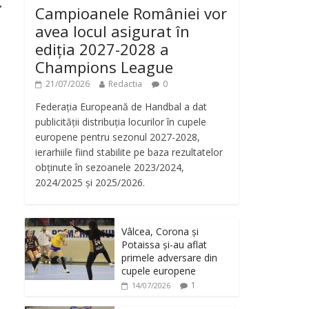
→
Campioanele României vor
avea locul asigurat în
ediția 2027-2028 a
Champions League
21/07/2026
Redactia
0
Federația Europeană de Handbal a dat
publicității distribuția locurilor în cupele
europene pentru sezonul 2027-2028,
ierarhiile fiind stabilite pe baza rezultatelor
obținute în sezoanele 2023/2024,
2024/2025 și 2025/2026.
Vâlcea, Corona și
Potaissa și-au aflat
primele adversare din
cupele europene
1
14/07/2026