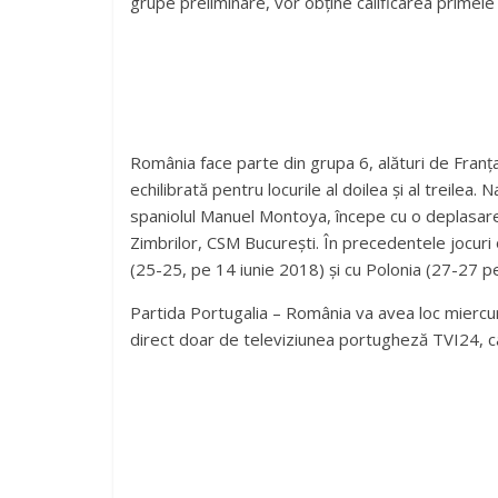
grupe preliminare, vor obține calificarea primele
România face parte din grupa 6, alături de Franța,
echilibrată pentru locurile al doilea și al treilea.
spaniolul Manuel Montoya, începe cu o deplasare î
Zimbrilor, CSM București. În precedentele jocuri 
(25-25, pe 14 iunie 2018) și cu Polonia (27-27 p
Partida Portugalia – România va avea loc miercuri,
direct doar de televiziunea portugheză TVI24, c