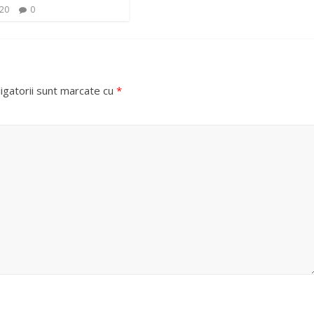
020
0
e
o
igatorii sunt marcate cu
*