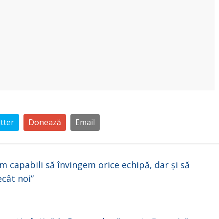
tter
Donează
Email
 capabili să învingem orice echipă, dar și să
cât noi”