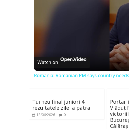
Watch on
Romania: Romanian PM says country needs st
Turneu final juniori 4:
Portari
rezultatele zilei a patra
Vlăduț 
victori
13/06/2026
0
Bucureș
Călăraș