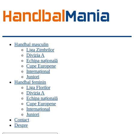
Handbal
Handbal masculin
Mania
Liga Zimbrilor
Divizia A
Fan
Echipa națională
handbal?
Cupe Europene
Ești
Internațional
acasă!
Juniori
Handbal feminin
Liga Florilor
Divizia A
Echipa națională
Cupe Europene
Internațional
Juniori
Contact
Despre