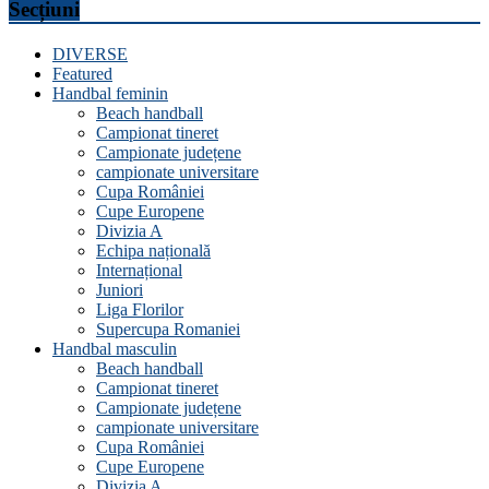
Secțiuni
DIVERSE
Featured
Handbal feminin
Beach handball
Campionat tineret
Campionate județene
campionate universitare
Cupa României
Cupe Europene
Divizia A
Echipa națională
Internațional
Juniori
Liga Florilor
Supercupa Romaniei
Handbal masculin
Beach handball
Campionat tineret
Campionate județene
campionate universitare
Cupa României
Cupe Europene
Divizia A