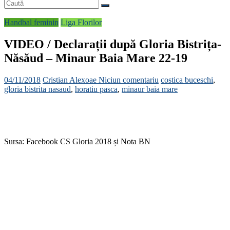
Handbal feminin
Liga Florilor
VIDEO / Declarații după Gloria Bistrița-
Năsăud – Minaur Baia Mare 22-19
04/11/2018
Cristian Alexoae
Niciun comentariu
costica buceschi
,
gloria bistrita nasaud
,
horatiu pasca
,
minaur baia mare
Sursa: Facebook CS Gloria 2018 și Nota BN