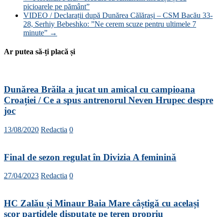
picioarele pe pământ”
VIDEO / Declarații după Dunărea Călărași – CSM Bacău 33-
28, Serhiy Bebeshko: ”Ne cerem scuze pentru ultimele 7
minute”
→
Ar putea să-ți placă și
Dunărea Brăila a jucat un amical cu campioana
Croației / Ce a spus antrenorul Neven Hrupec despre
joc
13/08/2020
Redactia
0
Final de sezon regulat în Divizia A feminină
27/04/2023
Redactia
0
HC Zalău și Minaur Baia Mare câștigă cu același
scor partidele disputate pe teren propriu