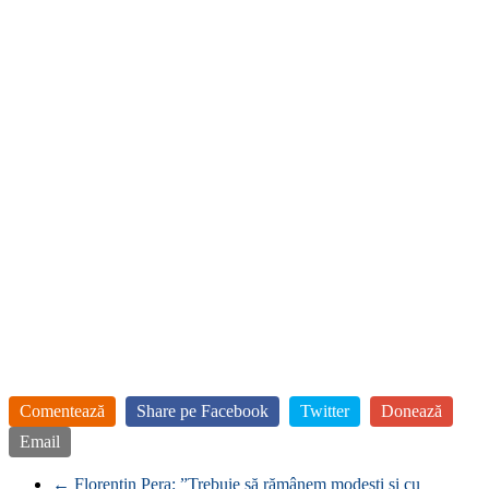
Comentează
Share pe Facebook
Twitter
Donează
Email
←
Florentin Pera: ”Trebuie să rămânem modești și cu