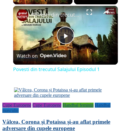
×
Povesti din trecutul Salajului Episodul 1
Play
Watch on
Video
Povesti din trecutul Salajului Episodul 1
Cupe Europene
Cupe Europene
Handbal feminin
Handbal
masculin
Vâlcea, Corona și Potaissa și-au aflat primele
adversare din cupele europene