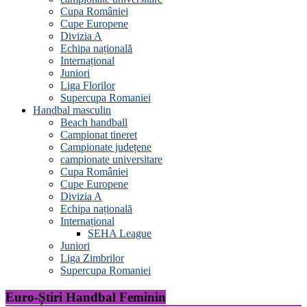
Cupa României
Cupe Europene
Divizia A
Echipa națională
Internațional
Juniori
Liga Florilor
Supercupa Romaniei
Handbal masculin
Beach handball
Campionat tineret
Campionate județene
campionate universitare
Cupa României
Cupe Europene
Divizia A
Echipa națională
Internațional
SEHA League
Juniori
Liga Zimbrilor
Supercupa Romaniei
Euro-Știri Handbal Feminin