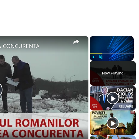
×
×
A CONCURENTA
Play
Unmute
Fullsc
Now Playing