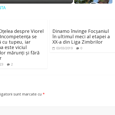
NTA
Oțelea despre Viorel
Dinamo învinge Focșaniul
 Incompetența se
în ultimul meci al etapei a
 cu tupeu, iar
XX-a din Liga Zimbrilor
a este viciul
03/03/2019
0
or mărunți și fără
r
023
2
igatorii sunt marcate cu
*