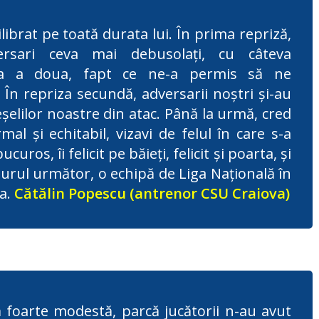
librat pe toată durata lui. În prima repriză,
rsari ceva mai debusolați, cu câteva
aza a doua, fapt ce ne-a permis să ne
 În repriza secundă, adversarii noștri și-au
șelilor noastre din atac. Până la urmă, cred
al și echitabil, vizavi de felul în care s-a
uros, îi felicit pe băieți, felicit și poarta, și
turul următor, o echipă de Liga Națională în
va.
Cătălin Popescu (antrenor CSU Craiova)
 foarte modestă, parcă jucătorii n-au avut