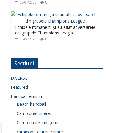
0
06/07/2026
Echipele românești și-au aflat adversarele
din grupele Champions League
0
26/06/2026
Secțiuni
DIVERSE
Featured
Handbal feminin
Beach handball
Campionat tineret
Campionate județene
campionate universitare