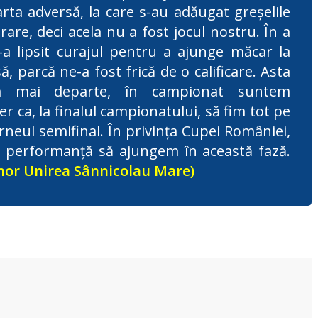
ta adversă, la care s-au adăugat greșelile
rare, deci acela nu a fost jocul nostru. În a
-a lipsit curajul pentru a ajunge măcar la
, parcă ne-a fost frică de o calificare. Asta
m mai departe, în campionat suntem
r ca, la finalul campionatului, să fim tot pe
rneul semifinal. În privința Cupei României,
 performanță să ajungem în această fază.
nor Unirea Sânnicolau Mare)