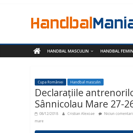
HANDBAL MASCULIN
HANDBAL FEMI
Cupa României
Handbal masculin
Declarațiile antrenori
Sânnicolau Mare 27-2
08/12/2018
Cristian Alexoae
Niciun comentari
mare