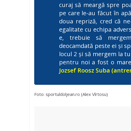
curaj să meargă spre poar
pe care le-au făcut în apă
doua repriză, cred că ne
egalitate cu echipa adversă
e, trebuie să merge
deocamdată peste ei și spe
locul 2 și să mergem la tu
pentru noi a fost o mare
Jozsef Roosz Suba (antre
Foto: sportuldoljean.ro (Alex Vîrtosu)