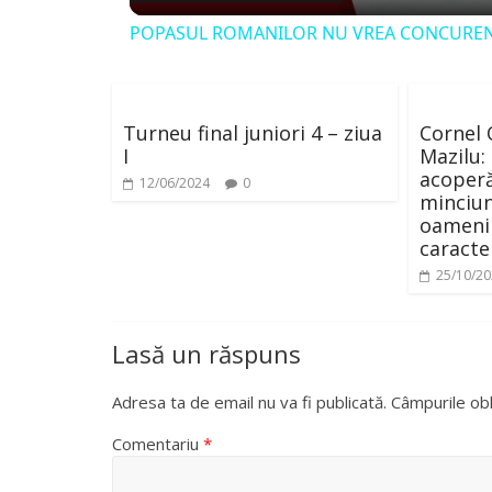
POPASUL ROMANILOR NU VREA CONCURE
y
V
Turneu final juniori 4 – ziua
Cornel 
I
Mazilu:
i
acoperă
12/06/2024
0
minciun
oamenil
d
caracte
25/10/2
e
Lasă un răspuns
o
Adresa ta de email nu va fi publicată.
Câmpurile obl
Comentariu
*