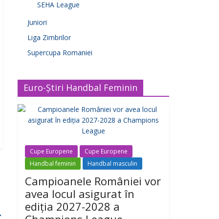
SEHA League
Juniori
Liga Zimbrilor
Supercupa Romaniei
Euro-Știri Handbal Feminin
Cupe Europene
Cupe Europene
Handbal feminin
Handbal masculin
Campioanele României vor
avea locul asigurat în
ediția 2027-2028 a
→