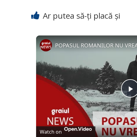
Ar putea să-ți placă și
POPASUL ROMANILOR NU VRE
P
l
a
Watch on