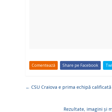
Comentează
Share pe Facebook
Twi
←
CSU Craiova e prima echipă calificată 
Rezultate, imagini și 