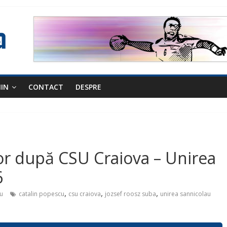
NIN
CONTACT
DESPRE
lor după CSU Craiova – Unirea
6
,
,
,
u
catalin popescu
csu craiova
jozsef roosz suba
unirea sannicolau