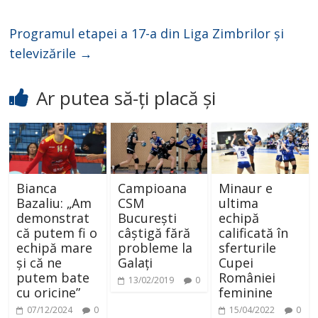
Programul etapei a 17-a din Liga Zimbrilor și
televizările
→
Ar putea să-ți placă și
Bianca
Campioana
Minaur e
Bazaliu: „Am
CSM
ultima
demonstrat
București
echipă
că putem fi o
câștigă fără
calificată în
echipă mare
probleme la
sferturile
și că ne
Galați
Cupei
putem bate
României
13/02/2019
0
cu oricine”
feminine
07/12/2024
0
15/04/2022
0