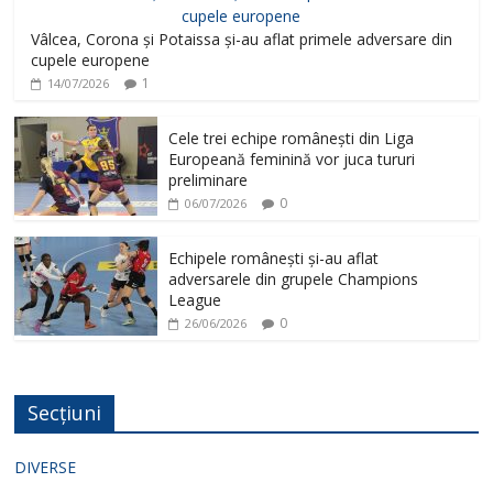
Vâlcea, Corona și Potaissa și-au aflat primele adversare din
cupele europene
1
14/07/2026
Cele trei echipe românești din Liga
Europeană feminină vor juca tururi
preliminare
0
06/07/2026
Echipele românești și-au aflat
adversarele din grupele Champions
League
0
26/06/2026
Secțiuni
DIVERSE