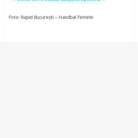
a
Foto: Rapid București – Handbal Feminin
y
V
i
d
e
o