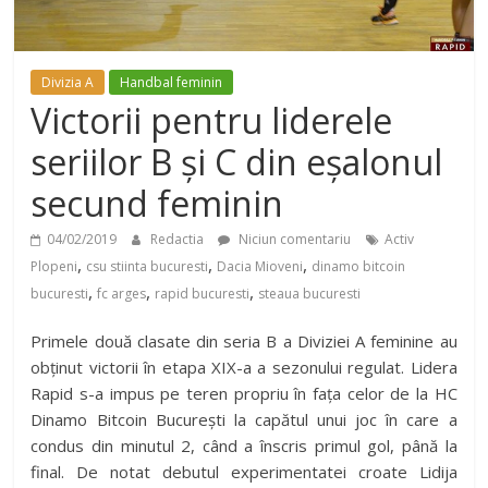
Divizia A
Handbal feminin
Victorii pentru liderele
seriilor B și C din eșalonul
secund feminin
04/02/2019
Redactia
Niciun comentariu
Activ
,
,
,
Plopeni
csu stiinta bucuresti
Dacia Mioveni
dinamo bitcoin
,
,
,
bucuresti
fc arges
rapid bucuresti
steaua bucuresti
Primele două clasate din seria B a Diviziei A feminine au
obținut victorii în etapa XIX-a a sezonului regulat. Lidera
Rapid s-a impus pe teren propriu în fața celor de la HC
Dinamo Bitcoin București la capătul unui joc în care a
condus din minutul 2, când a înscris primul gol, până la
final. De notat debutul experimentatei croate Lidija