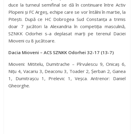
duce la turneul semifinal se dă în continuare între Activ
Plopeni și FC Argeș, echipe care se vor întâlni în martie, la
Pitești. După ce HC Dobrogea Sud Constanța a trimis
doar 7 jucători la Alexandria în competiția masculină,
SZNKK Odorhei s-a deplasat marți pe terenul Daciei
Mioveni cu 8 jucătoare.
Dacia Mioveni – ACS SZNKK Odorhei 32-17 (13-7)
Mioveni: Mititelu, Dumitrache – Pîrvulescu 9, Onicaș 6,
Nițu 4, Vacariu 3, Deaconu 3, Toader 2, Șerban 2, Ganea
1, Dumitrașcu 1, Prelevic 1, Veșca. Antrenor: Daniel
Gheorghe.