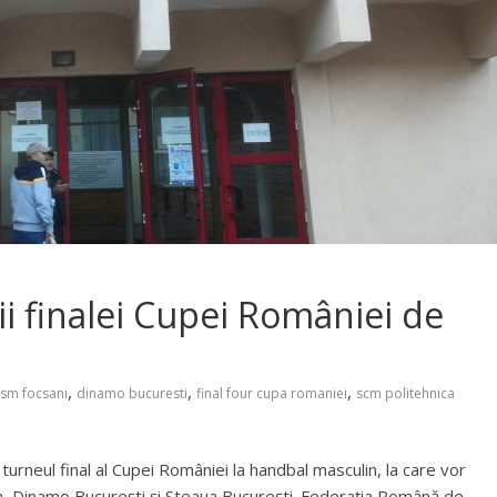
ii finalei Cupei României de
,
,
,
csm focsani
dinamo bucuresti
final four cupa romaniei
scm politehnica
turneul final al Cupei României la handbal masculin, la care vor
a, Dinamo București și Steaua București. Federația Română de