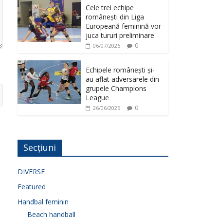
Cele trei echipe
românești din Liga
Europeană feminină vor
juca tururi preliminare
0
06/07/2026
Echipele românești și-
au aflat adversarele din
grupele Champions
League
0
26/06/2026
Secțiuni
DIVERSE
Featured
Handbal feminin
Beach handball