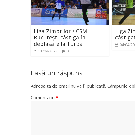
Liga Zimbrilor / CSM
Liga Zi
București câștigă în
câștiga
deplasare la Turda
04/04/2
11/09/2023
0
Lasă un răspuns
Adresa ta de email nu va fi publicată.
Câmpurile obl
Comentariu
*