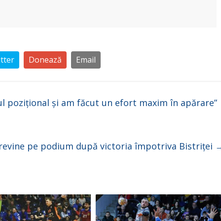
tter
Donează
Email
l pozițional și am făcut un efort maxim în apărare”
evine pe podium după victoria împotriva Bistriței