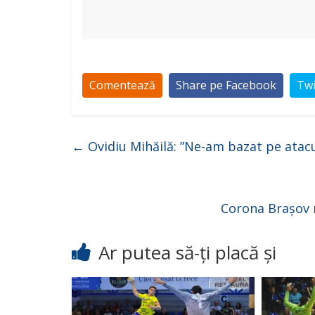
Comentează
Share pe Facebook
Twi
←
Ovidiu Mihăilă: ”Ne-am bazat pe atacu
Corona Brașov r
Ar putea să-ți placă și