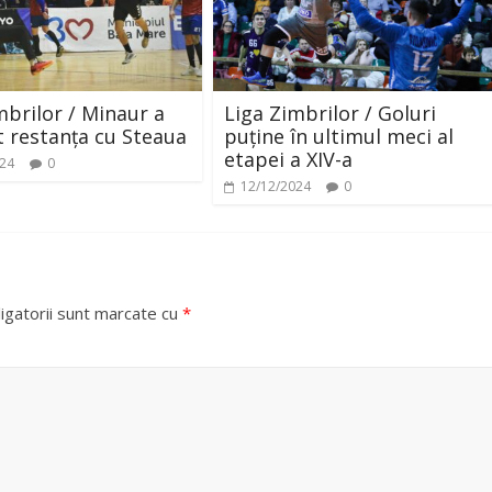
mbrilor / Minaur a
Liga Zimbrilor / Goluri
t restanța cu Steaua
puține în ultimul meci al
etapei a XIV-a
024
0
12/12/2024
0
igatorii sunt marcate cu
*