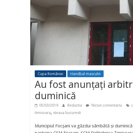
Cupa României
Handbal masculin
Au fost anunțați arbitr
duminică
05/03/2019
Redactia
Niciun comentariu
,
timisoara
steaua bucuresti
Municipiul Focșani va găzdui sâmbătă și duminică 
participa CSM Focșani, SCM Politehnica Timișoar