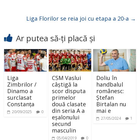
Liga Florilor se reia joi cu etapa a 20-a
→
Ar putea să-ți placă și
Liga
CSM Vaslui
Doliu în
Zimbrilor /
câștigă la
handbalul
Dinamo a
scor disputa
românesc:
surclasat
primelor
Ștefan
Constanța
două clasate
Birtalan nu
din seria A a
mai e
20/09/2025
0
eșalonului
27/05/2024
1
secund
masculin
05/04/2019
0