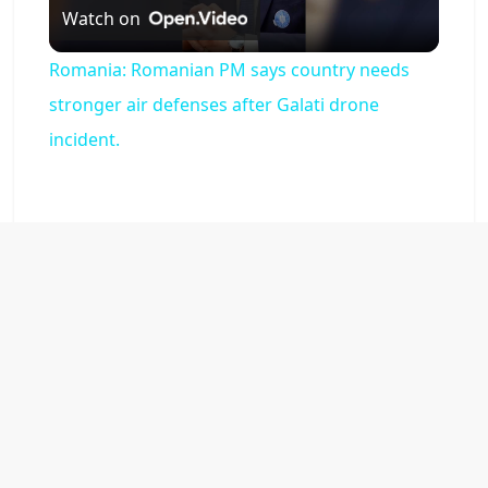
Watch on
l
Romania: Romanian PM says country needs
a
stronger air defenses after Galati drone
incident.
y
V
i
d
e