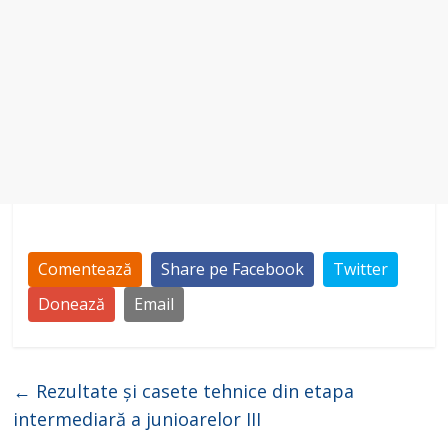
o
Comentează
Share pe Facebook
Twitter
Donează
Email
←
Rezultate și casete tehnice din etapa
intermediară a junioarelor III