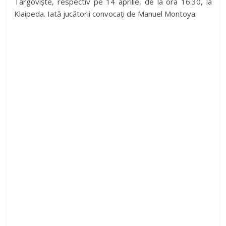
Târgoviște, respectiv pe 14 aprilie, de la ora 16.30, la
Klaipeda. Iată jucătorii convocați de Manuel Montoya: