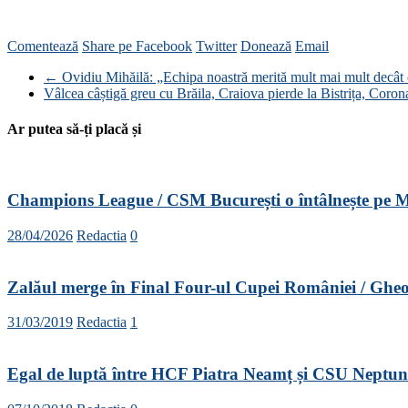
Comentează
Share pe Facebook
Twitter
Donează
Email
←
Ovidiu Mihăilă: „Echipa noastră merită mult mai mult decât 
Vâlcea câștigă greu cu Brăila, Craiova pierde la Bistrița, Coro
Ar putea să-ți placă și
Champions League / CSM București o întâlnește pe Me
28/04/2026
Redactia
0
Zalăul merge în Final Four-ul Cupei României / Gheor
31/03/2019
Redactia
1
Egal de luptă între HCF Piatra Neamț și CSU Neptu