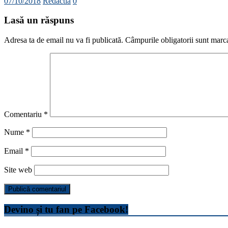
07/10/2018
Redactia
0
Lasă un răspuns
Adresa ta de email nu va fi publicată.
Câmpurile obligatorii sunt marc
Comentariu
*
Nume
*
Email
*
Site web
Devino și tu fan pe Facebook!