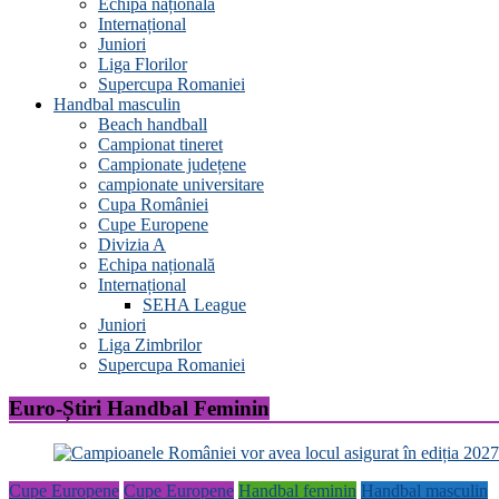
Echipa națională
Internațional
Juniori
Liga Florilor
Supercupa Romaniei
Handbal masculin
Beach handball
Campionat tineret
Campionate județene
campionate universitare
Cupa României
Cupe Europene
Divizia A
Echipa națională
Internațional
SEHA League
Juniori
Liga Zimbrilor
Supercupa Romaniei
Euro-Știri Handbal Feminin
Cupe Europene
Cupe Europene
Handbal feminin
Handbal masculin