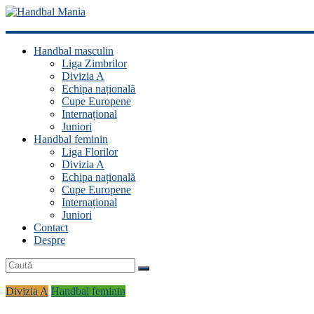
Handbal
Handbal masculin
Mania
Liga Zimbrilor
Divizia A
Fan
Echipa națională
handbal?
Cupe Europene
Ești
Internațional
acasă!
Juniori
Handbal feminin
Liga Florilor
Divizia A
Echipa națională
Cupe Europene
Internațional
Juniori
Contact
Despre
Divizia A
Handbal feminin