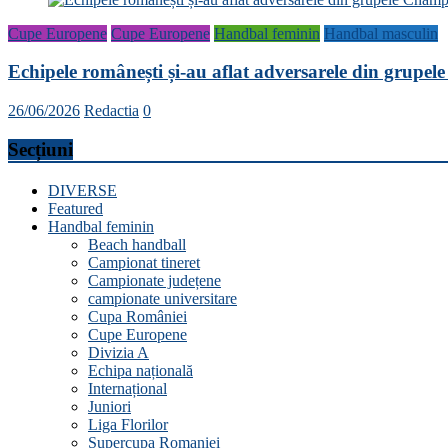
Cupe Europene
Cupe Europene
Handbal feminin
Handbal masculin
Echipele românești și-au aflat adversarele din grup
26/06/2026
Redactia
0
Secțiuni
DIVERSE
Featured
Handbal feminin
Beach handball
Campionat tineret
Campionate județene
campionate universitare
Cupa României
Cupe Europene
Divizia A
Echipa națională
Internațional
Juniori
Liga Florilor
Supercupa Romaniei