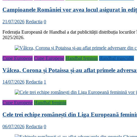
Campioanele României vor avea locul asigurat în ed
21/07/2026
Redactia
0
Federația Europeană de Handbal a dat publicității distribuția locurilor
2025/2026.
Cupe Europene
Cupe Europene
Handbal feminin
Handbal masculin
Vâlcea, Corona și Potaissa și-au aflat primele advers
14/07/2026
Redactia
1
Cupe Europene
Handbal feminin
Cele trei echipe românești din Liga Europeană femini
06/07/2026
Redactia
0