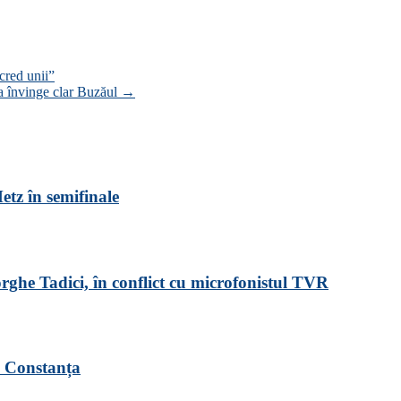
cred unii”
na învinge clar Buzăul
→
tz în semifinale
ghe Tadici, în conflict cu microfonistul TVR
n Constanța