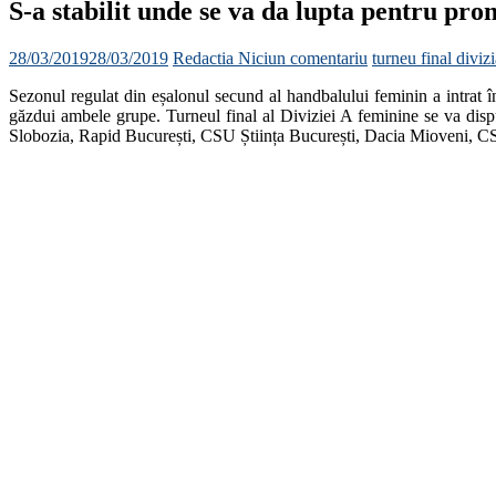
S-a stabilit unde se va da lupta pentru pr
28/03/2019
28/03/2019
Redactia
Niciun comentariu
turneu final divi
Sezonul regulat din eșalonul secund al handbalului feminin a intrat î
găzdui ambele grupe. Turneul final al Diviziei A feminine se va disp
Slobozia, Rapid București, CSU Știința București, Dacia Mioveni, C