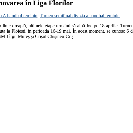
omovarea în Liga Florilor
zia A handbal feminin
,
Turneu semifinal divizia a handbal feminin
n linie dreaptă, ultimele etape urmând să aibă loc pe 18 aprilie. Turne
uta la Ploiești, în perioada 16-19 mai. În acest moment, se cunosc 6 di
SM Tîrgu Mureș și Crișul Chișineu-Criș.