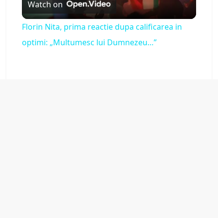
Watch on
l
Florin Nita, prima reactie dupa calificarea in
a
optimi: „Multumesc lui Dumnezeu…”
y
V
i
d
e