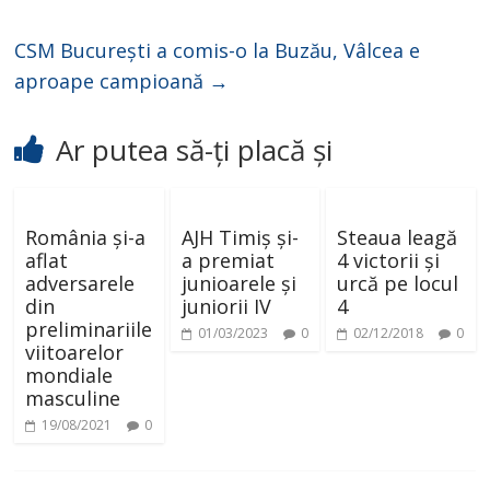
CSM București a comis-o la Buzău, Vâlcea e
aproape campioană
→
Ar putea să-ți placă și
România și-a
AJH Timiș și-
Steaua leagă
aflat
a premiat
4 victorii și
adversarele
junioarele și
urcă pe locul
din
juniorii IV
4
preliminariile
01/03/2023
0
02/12/2018
0
viitoarelor
mondiale
masculine
19/08/2021
0