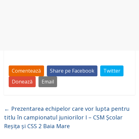
o
Comentează
Share pe Facebook
Twitter
Donează
Email
←
Prezentarea echipelor care vor lupta pentru
titlu în campionatul juniorilor I – CSM Școlar
Reșița și CSS 2 Baia Mare