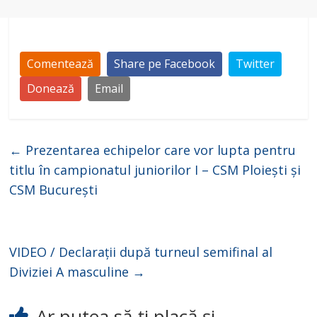
Comentează
Share pe Facebook
Twitter
Donează
Email
←
Prezentarea echipelor care vor lupta pentru
titlu în campionatul juniorilor I – CSM Ploiești și
CSM București
VIDEO / Declarații după turneul semifinal al
Diviziei A masculine
→
Ar putea să-ți placă și