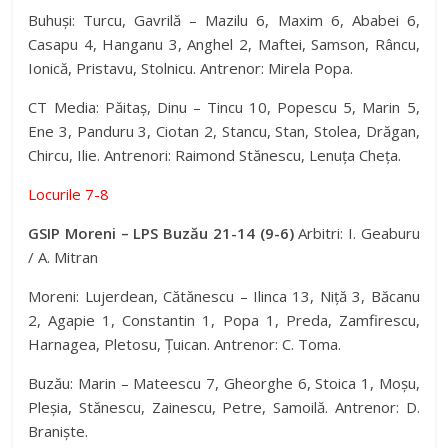
Buhuși: Turcu, Gavrilă – Mazilu 6, Maxim 6, Ababei 6,
Casapu 4, Hanganu 3, Anghel 2, Maftei, Samson, Râncu,
Ionică, Pristavu, Stolnicu. Antrenor: Mirela Popa.
CT Media: Păitaș, Dinu – Tincu 10, Popescu 5, Marin 5,
Ene 3, Panduru 3, Ciotan 2, Stancu, Stan, Stolea, Drăgan,
Chircu, Ilie. Antrenori: Raimond Stănescu, Lenuța Cheța.
Locurile 7-8
GSIP Moreni – LPS Buzău 21-14 (9-6)
Arbitri: I. Geaburu
/ A. Mitran
Moreni: Lujerdean, Cătănescu – Ilinca 13, Niță 3, Băcanu
2, Agapie 1, Constantin 1, Popa 1, Preda, Zamfirescu,
Harnagea, Pletosu, Țuican. Antrenor: C. Toma.
Buzău: Marin – Mateescu 7, Gheorghe 6, Stoica 1, Moșu,
Pleșia, Stănescu, Zainescu, Petre, Samoilă. Antrenor: D.
Braniște.