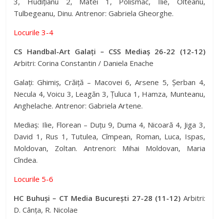
3, Hudițianu 2, Matei 1, Polismac, Ilie, Olteanu,
Tulbegeanu, Dinu. Antrenor: Gabriela Gheorghe.
Locurile 3-4
CS Handbal-Art Galați – CSS Mediaș 26-22 (12-12)
Arbitri: Corina Constantin / Daniela Enache
Galați: Ghimiș, Crăiță – Macovei 6, Arsene 5, Șerban 4,
Necula 4, Voicu 3, Leagăn 3, Țuluca 1, Hamza, Munteanu,
Anghelache. Antrenor: Gabriela Artene.
Mediaș: Ilie, Florean – Duțu 9, Duma 4, Nicoară 4, Jiga 3,
David 1, Rus 1, Tutulea, Cîmpean, Roman, Luca, Ispas,
Moldovan, Zoltan. Antrenori: Mihai Moldovan, Maria
Cîndea.
Locurile 5-6
HC Buhuși – CT Media București 27-28 (11-12)
Arbitri:
D. Cânța, R. Nicolae