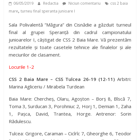
06/05/2019
Redactia
Niciun comentariu
css 2 baia
,
mare
turneu final speranta junioare I
Sala Polivalentă ”Măgura” din Cisnădie a găzduit turneul
final al grupei Speranță din cadrul campionatului
junioarelor I, câștigat de CSS 2 Baia Mare. Vă prezentăm
rezultatele și toate casetele tehnice ale finalelor și ale
meciurilor de clasament.
Locurile 1-2
CSS 2 Baia Mare – CSS Tulcea 26-19 (12-11)
Arbitri:
Marina Agliceriu / Mirabela Turdean
Baia Mare: Chercheș, Olaru, Agoșton – Borș 8, Bîscă 7,
Toma 3, Surducan 3, Porohniuc 2, Horj 1, Demian 1, Zaha
1, Pașca, David, Trantea, Horge. Antrenor: Sorin
Rădulescu.
Tulcea: Grigore, Caraman – Cicîrîc 7, Gheorghe 6, Teodor