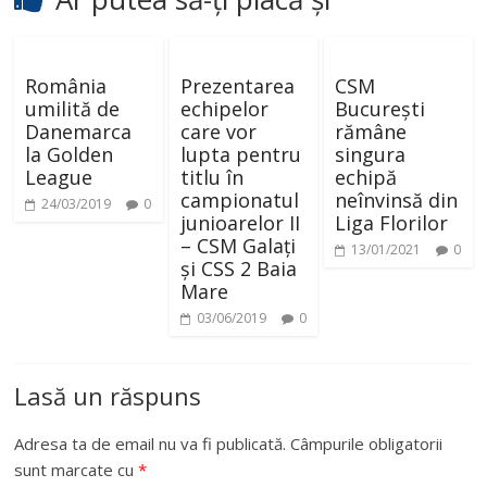
România
Prezentarea
CSM
umilită de
echipelor
București
Danemarca
care vor
rămâne
la Golden
lupta pentru
singura
League
titlu în
echipă
campionatul
neînvinsă din
24/03/2019
0
junioarelor II
Liga Florilor
– CSM Galați
13/01/2021
0
și CSS 2 Baia
Mare
03/06/2019
0
Lasă un răspuns
Adresa ta de email nu va fi publicată.
Câmpurile obligatorii
sunt marcate cu
*