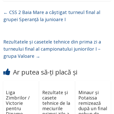
←
CSS 2 Baia Mare a câștigat turneul final al
grupei Speranță la junioare I
Rezultatele și casetele tehnice din prima zi a
turneului final al campionatului juniorilor I –
grupa Valoare
→
Ar putea să-ți placă și
Liga
Rezultate și
Minaur și
Zimbrilor /
casete
Potaissa
Victorie
tehnice de la
remizează
pentru
meciurile
după un final
Dinamo,
primei zile a
nebun de