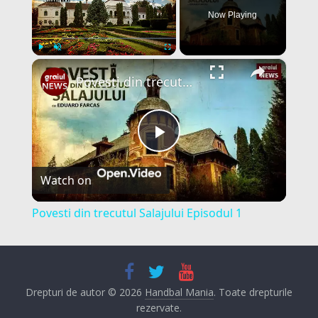
Now Playing
×
Play
Unmute
Fullscreen
Povesti din trecutul Salajului Episodul 1
P
Watch on
l
Povesti din trecutul Salajului Episodul 1
a
y
Drepturi de autor © 2026
Handbal Mania
. Toate drepturile
rezervate.