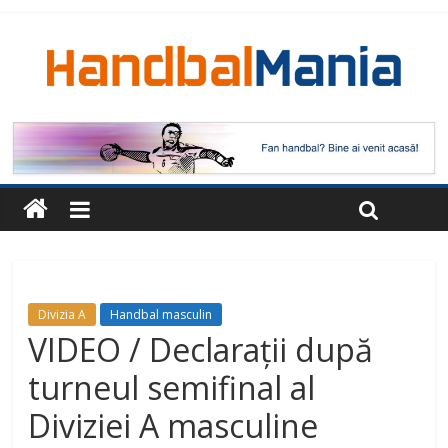
Divizia A
Handbal masculin
VIDEO / Declarații după
turneul semifinal al
Diviziei A masculine