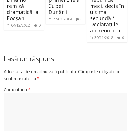
remiză
Cupei
meci, decis în
dramatică la
Dunării
ultima
Focșani
secundă /
22/08/2019
0
Declarațiile
04/12/2022
0
antrenorilor
30/11/2018
0
Lasă un răspuns
Adresa ta de email nu va fi publicată.
Câmpurile obligatorii
sunt marcate cu
*
Comentariu
*