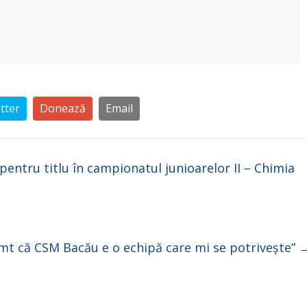
tter
Donează
Email
entru titlu în campionatul junioarelor II – Chimia
imt că CSM Bacău e o echipă care mi se potrivește”