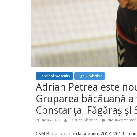
Handbal masculin
Liga Zimbrilor
Adrian Petrea este no
Gruparea băcăuană a tr
Constanța, Făgăraș și
04/06/2019
Cristian Alexoae
Niciun comentari
CSM Bacău va aborda sezonul 2018-2019 cu un no