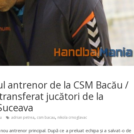
ul antrenor de la CSM Bacău /
ansferat jucători de la
 Suceava
,
,
u
adrian petrea
csm bacau
nikola crnoglavac
u antrenor principal. După ce a preluat echipa și a salvat-o de