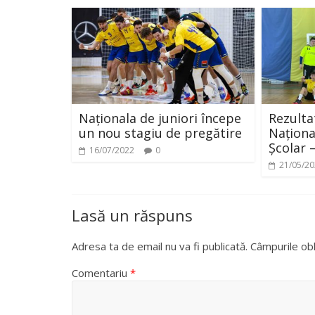
Naționala de juniori începe
Rezulta
un nou stagiu de pregătire
Naționa
Școlar 
16/07/2022
0
21/05/2
Lasă un răspuns
Adresa ta de email nu va fi publicată.
Câmpurile obl
Comentariu
*