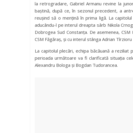
la retrogradare, Gabriel Armanu revine la junori 
baștină, după ce, în sezonul precedent, a ant
reușind să o mențină în prima ligă. La capitolu
aducându-l pe interul dreapta sârb Nikola Crnog
Dobrogea Sud Constanța. De asemenea, CSM Bac
CSM Făgăraș, și cu interul stânga Adrian Tîrzioru
La capitolul plecări, echipa băcăuană a reziliat 
perioada următoare va fi clarificată situația 
Alexandru Bologa și Bogdan Tudorancea.