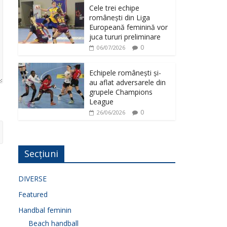
Cele trei echipe
românești din Liga
Europeană feminină vor
juca tururi preliminare
0
06/07/2026
Echipele românești și-
au aflat adversarele din
grupele Champions
League
0
26/06/2026
Secțiuni
DIVERSE
Featured
Handbal feminin
Beach handball