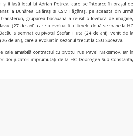
și îi lasă locul lui Adrian Petrea, care se întoarce în orașul de
renat la Dunărea Călărași și CSM Făgăraș, pe aceasta din urmă
l transferuri, gruparea băcăuană a reușit o lovitură de imagine,
lavac (27 de ani), care a evoluat în ultimele două sezoane la HC
ău a semnat cu pivotul Ștefan Huta (24 de ani), venit de la
 (26 de ani), care a evoluat în sezonul trecut la CSU Suceava.
pe cale amiabilă contractul cu pivotul rus Pavel Maksimov, iar în
celor doi jucători împrumutați de la HC Dobrogea Sud Constanța,