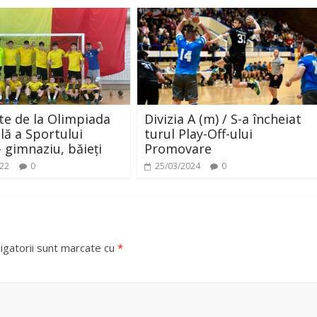
te de la Olimpiada
Divizia A (m) / S-a încheiat
lă a Sportului
turul Play-Off-ului
– gimnaziu, băieți
Promovare
022
0
25/03/2024
0
igatorii sunt marcate cu
*