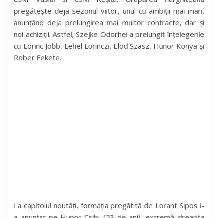
pregătește deja sezonul viitor, unul cu ambiții mai mari,
anunțând deja prelungirea mai multor contracte, dar și
noi achiziții. Astfel, Szejke Odorhei a prelungit înțelegerile
cu Lorinc Jobb, Lehel Lorinczi, Elod Szasz, Hunor Konya și
Rober Fekete.
La capitolul noutăți, formația pregătită de Lorant Sipos i-
a anunțat pe Hunor Csibi (23 de ani), extremă dreapta