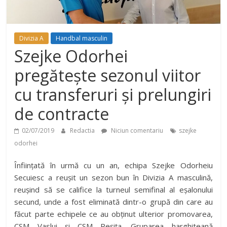
Divizia A
Handbal masculin
Szejke Odorhei
pregătește sezonul viitor
cu transferuri și prelungiri
de contracte
02/07/2019
Redactia
Niciun comentariu
szejke
odorhei
Înființată în urmă cu un an, echipa Szejke Odorheiu
Secuiesc a reușit un sezon bun în Divizia A masculină,
reușind să se califice la turneul semifinal al eșalonului
secund, unde a fost eliminată dintr-o grupă din care au
făcut parte echipele ce au obținut ulterior promovarea,
CSM Vaslui și CSM Reșița. Gruparea harghiteană