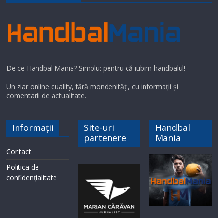
i
d
e
De ce Handbal Mania? Simplu: pentru că iubim handbalul!
o
Un ziar online quality, fără mondenități, cu informații și
comentarii de actualitate.
Informații
Site-uri
Handbal
partenere
Mania
Contact
Politica de
confidențialitate