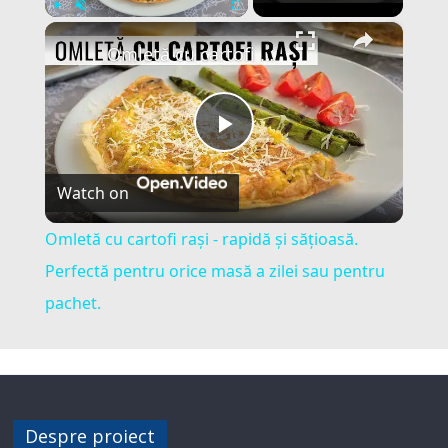
×
Play
Unmute
Fullscreen
Omletă cu cartofi rași - rapidă și sățioasă. Perfectă pentru orice masă a zilei sau pentru pachet.
P
Watch on
l
Omletă cu cartofi rași - rapidă și sățioasă.
a
Perfectă pentru orice masă a zilei sau pentru
pachet.
y
V
Despre proiect