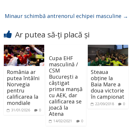
Minaur schimbă antrenorul echipei masculine
→
Ar putea să-ți placă și
Cupa EHF
masculină /
CSM
România ar
Steaua
București a
putea întâlni
obține la
câștigat
Norvegia
Baia Mare a
prima manșă
pentru
doua victorie
cu AEK, dar
calificarea la
în campionat
calificarea se
mondiale
22/09/2018
0
joacă la
31/01/2026
0
Atena
14/02/2021
0