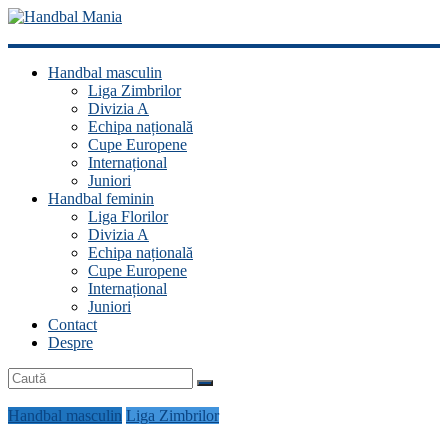
Handbal
Handbal masculin
Mania
Liga Zimbrilor
Divizia A
Fan
Echipa națională
handbal?
Cupe Europene
Ești
Internațional
acasă!
Juniori
Handbal feminin
Liga Florilor
Divizia A
Echipa națională
Cupe Europene
Internațional
Juniori
Contact
Despre
Handbal masculin
Liga Zimbrilor