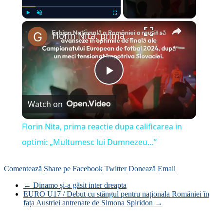
×
Play
Unmute
Fullscreen
Florin Nita, prima reactie dupa calificarea in optimi: „Multumesc lui Dumnezeu…”
Play
Watch on
Video
Florin Nita, prima reactie dupa calificarea in
optimi: „Multumesc lui Dumnezeu…”
Comentează
Share pe Facebook
Twitter
Donează
Email
←
Dinamo și-a găsit inter dreapta
EURO U17 / Debut cu stângul pentru naționala României în
fața Austriei antrenate de Simona Spiridon
→