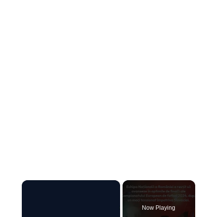
×
Now Playing