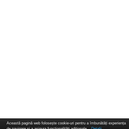
Această pagină web folosește cookie-uri pentru a îmbunătăți experiența
de navigare și a asigura funcționalițăți adiționale.
Detalii