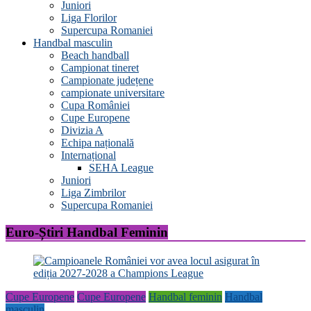
Juniori
Liga Florilor
Supercupa Romaniei
Handbal masculin
Beach handball
Campionat tineret
Campionate județene
campionate universitare
Cupa României
Cupe Europene
Divizia A
Echipa națională
Internațional
SEHA League
Juniori
Liga Zimbrilor
Supercupa Romaniei
Euro-Știri Handbal Feminin
Cupe Europene
Cupe Europene
Handbal feminin
Handbal
masculin