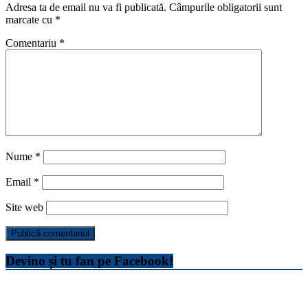
Adresa ta de email nu va fi publicată.
Câmpurile obligatorii sunt
marcate cu
*
Comentariu
*
Nume
*
Email
*
Site web
Devino și tu fan pe Facebook!