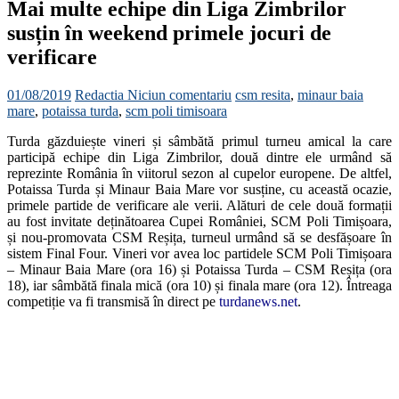
Mai multe echipe din Liga Zimbrilor
susțin în weekend primele jocuri de
verificare
01/08/2019
Redactia
Niciun comentariu
csm resita
,
minaur baia
mare
,
potaissa turda
,
scm poli timisoara
Turda găzduiește vineri și sâmbătă primul turneu amical la care
participă echipe din Liga Zimbrilor, două dintre ele urmând să
reprezinte România în viitorul sezon al cupelor europene. De altfel,
Potaissa Turda și Minaur Baia Mare vor susține, cu această ocazie,
primele partide de verificare ale verii. Alături de cele două formații
au fost invitate deținătoarea Cupei României, SCM Poli Timișoara,
și nou-promovata CSM Reșița, turneul urmând să se desfășoare în
sistem Final Four. Vineri vor avea loc partidele SCM Poli Timișoara
– Minaur Baia Mare (ora 16) și Potaissa Turda – CSM Reșița (ora
18), iar sâmbătă finala mică (ora 10) și finala mare (ora 12). Întreaga
competiție va fi transmisă în direct pe
turdanews.net
.