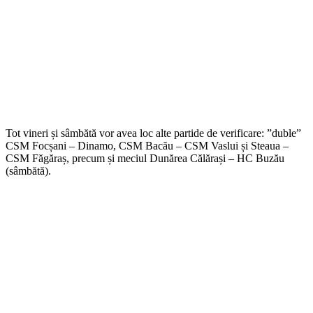
Tot vineri și sâmbătă vor avea loc alte partide de verificare: ”duble”
CSM Focșani – Dinamo, CSM Bacău – CSM Vaslui și Steaua –
CSM Făgăraș, precum și meciul Dunărea Călărași – HC Buzău
(sâmbătă).