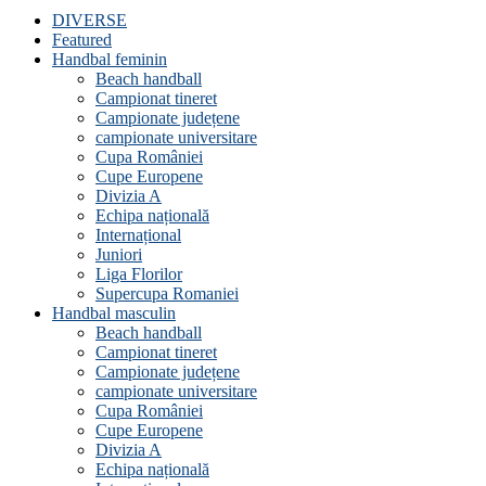
DIVERSE
Featured
Handbal feminin
Beach handball
Campionat tineret
Campionate județene
campionate universitare
Cupa României
Cupe Europene
Divizia A
Echipa națională
Internațional
Juniori
Liga Florilor
Supercupa Romaniei
Handbal masculin
Beach handball
Campionat tineret
Campionate județene
campionate universitare
Cupa României
Cupe Europene
Divizia A
Echipa națională