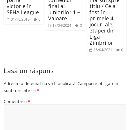
patra
turneului
marșul spre
victorie în
final al
titlu / Ce a
SEHA League
juniorilor 1 –
fost în
Valoare
primele 4
31/10/2018
0
jocuri ale
17/04/2024
0
etapei din
Liga
Zimbrilor
18/04/2021
0
Lasă un răspuns
Adresa ta de email nu va fi publicată.
Câmpurile obligatorii
sunt marcate cu
*
Comentariu
*