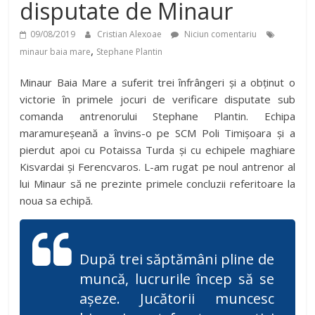
disputate de Minaur
09/08/2019
Cristian Alexoae
Niciun comentariu
,
minaur baia mare
Stephane Plantin
Minaur Baia Mare a suferit trei înfrângeri și a obținut o
victorie în primele jocuri de verificare disputate sub
comanda antrenorului Stephane Plantin. Echipa
maramureșeană a învins-o pe SCM Poli Timișoara și a
pierdut apoi cu Potaissa Turda și cu echipele maghiare
Kisvardai și Ferencvaros. L-am rugat pe noul antrenor al
lui Minaur să ne prezinte primele concluzii referitoare la
noua sa echipă.
După trei săptămâni pline de
muncă, lucrurile încep să se
așeze. Jucătorii muncesc