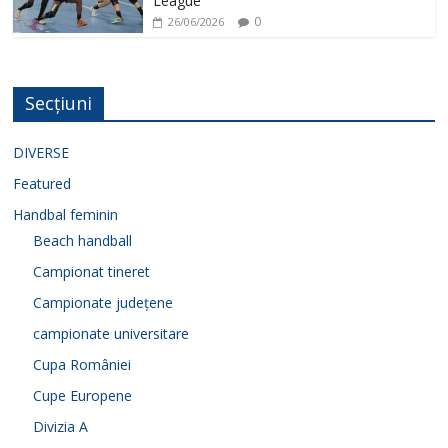
League
0
26/06/2026
Secțiuni
DIVERSE
Featured
Handbal feminin
Beach handball
Campionat tineret
Campionate județene
campionate universitare
Cupa României
Cupe Europene
Divizia A