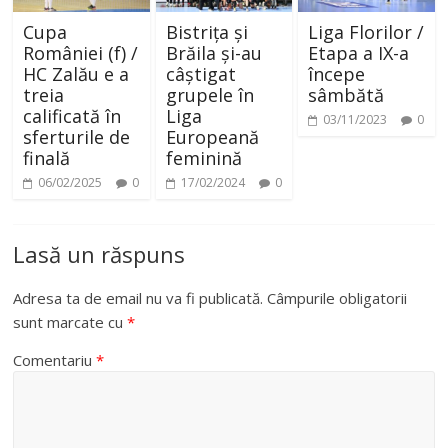
Cupa
Bistrița și
Liga Florilor /
României (f) /
Brăila și-au
Etapa a IX-a
HC Zalău e a
câștigat
începe
treia
grupele în
sâmbătă
calificată în
Liga
03/11/2023
0
sferturile de
Europeană
finală
feminină
06/02/2025
0
17/02/2024
0
Lasă un răspuns
Adresa ta de email nu va fi publicată.
Câmpurile obligatorii
sunt marcate cu
*
Comentariu
*