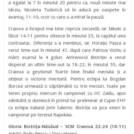
a egalat la 7 în minutul 20 pentru ca, nouă minute mai
târziu, Nicoleta Tudorică să le aducă pe oaspete în
avantaj, 11-10, scor cu care s-a intrat la pauză.
Craiova a început mai bine repriza secundă, iar Nikolic a
făcut 14-11 pentru oltence în minutul 35, la capătul unui
contraatac. Diferența s-a menținut, iar Horațiu Pașca a
cerut time-out în minutul 47, după care Patricia Vizitiu a
mărit ecartul la 4 goluri. Antrenorul Bistriței a cerut
disperat un ultim time-out la 18-22, în minutul 55, dar
Craiova a gestionat foarte bine finalul meciului și a
obținut o victorie meritată. Pentru echipa lui Bogdan
Burcea urmează o săptămână cu trei meciuri, toate pe
teren propriu: miercuri în campionat cu HC Zalău, apoi
sâmbătă și duminică în primul tur preliminar al Cupei EHF
cu echipa italiană Jomi Salerno. Bistrița va juca vineri în
campionat pe terenul Rapidului.
Gloria Bistrița-Năsăud – SCM Craiova 22-24 (10-11)
Arbitri: Radu Iliescu / Doru Manea