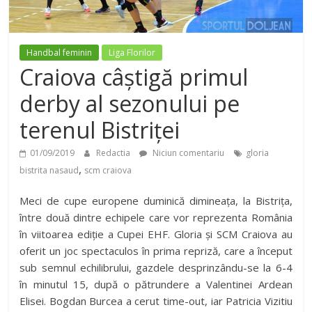
Handbal feminin
Liga Florilor
Craiova câștigă primul
derby al sezonului pe
terenul Bistriței
01/09/2019
Redactia
Niciun comentariu
gloria
,
bistrita nasaud
scm craiova
Meci de cupe europene duminică dimineața, la Bistrița,
între două dintre echipele care vor reprezenta România
în viitoarea ediție a Cupei EHF. Gloria și SCM Craiova au
oferit un joc spectaculos în prima repriză, care a început
sub semnul echilibrului, gazdele desprinzându-se la 6-4
în minutul 15, după o pătrundere a Valentinei Ardean
Elisei. Bogdan Burcea a cerut time-out, iar Patricia Vizitiu