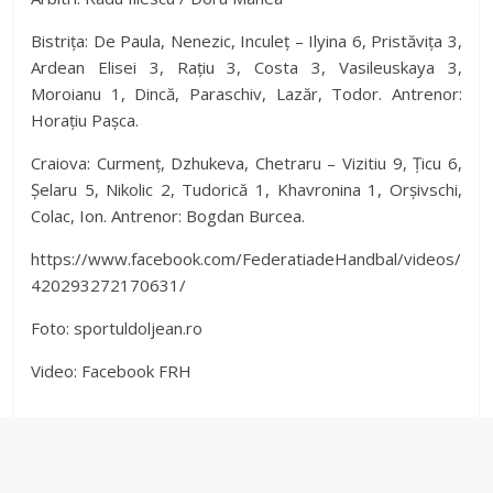
Bistrița: De Paula, Nenezic, Inculeț – Ilyina 6, Pristăvița 3,
Ardean Elisei 3, Rațiu 3, Costa 3, Vasileuskaya 3,
Moroianu 1, Dincă, Paraschiv, Lazăr, Todor. Antrenor:
Horațiu Pașca.
Craiova: Curmenț, Dzhukeva, Chetraru – Vizitiu 9, Țicu 6,
Șelaru 5, Nikolic 2, Tudorică 1, Khavronina 1, Orșivschi,
Colac, Ion. Antrenor: Bogdan Burcea.
https://www.facebook.com/FederatiadeHandbal/videos/
420293272170631/
Foto: sportuldoljean.ro
Video: Facebook FRH