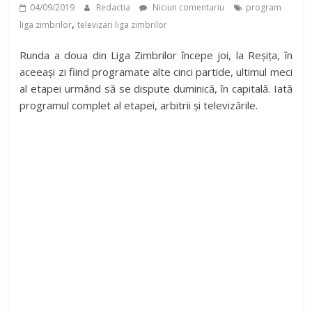
04/09/2019
Redactia
Niciun comentariu
program
,
liga zimbrilor
televizari liga zimbrilor
Runda a doua din Liga Zimbrilor începe joi, la Reșița, în
aceeași zi fiind programate alte cinci partide, ultimul meci
al etapei urmând să se dispute duminică, în capitală. Iată
programul complet al etapei, arbitrii și televizările.