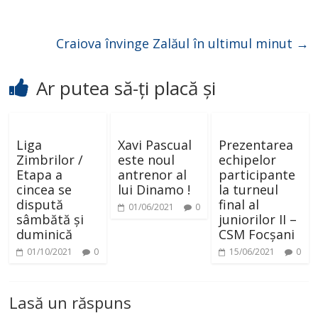
Craiova învinge Zalăul în ultimul minut
→
Ar putea să-ți placă și
Liga
Xavi Pascual
Prezentarea
Zimbrilor /
este noul
echipelor
Etapa a
antrenor al
participante
cincea se
lui Dinamo !
la turneul
dispută
final al
01/06/2021
0
sâmbătă și
juniorilor II –
duminică
CSM Focșani
01/10/2021
0
15/06/2021
0
Lasă un răspuns