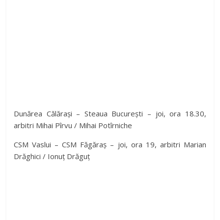
Dunărea Călărași – Steaua București – joi, ora 18.30,
arbitri Mihai Pîrvu / Mihai Potîrniche
CSM Vaslui – CSM Făgăraș – joi, ora 19, arbitri Marian
Drăghici / Ionuț Drăguț