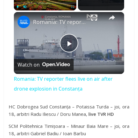
×
Play
Unmute
Fullscreen
Romania: TV reporter flees live on air after drone explosion in Constanța
P
Watch on
l
Romania: TV reporter flees live on air after
a
drone explosion in Constanța
y
HC Dobrogea Sud Constanța – Potaissa Turda – joi, ora
18, arbitri Radu Iliescu / Doru Manea,
live TVR HD
V
SCM Politehnica Timișoara – Minaur Baia Mare – joi, ora
18, arbitri Gabriel Badiu / Ioan Barbu