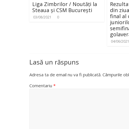
Liga Zimbrilor / Noutăți la
Rezulta
Steaua și CSM București
din ziua
final a
03/08/2021
0
junioril
semifina
golaver
04/06/202
Lasă un răspuns
Adresa ta de email nu va fi publicată.
Câmpurile obl
Comentariu
*