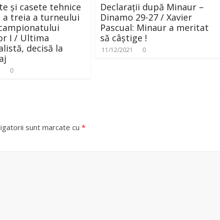
te și casete tehnice
Declarații după Minaur –
 a treia a turneului
Dinamo 29-27 / Xavier
l campionatului
Pascual: Minaur a meritat
or I / Ultima
să câștige !
listă, decisă la
11/12/2021
0
aj
1
0
igatorii sunt marcate cu
*