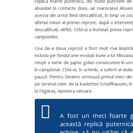
replică foarte puternică, din toate punctele d
abundat în contacte dure, iar marocanul Alouini
acesta din urmă fiind descalificat, în timp ce co
ultimul minut al primei reprize, după o intervenț
descalificați. Altfel, CSM-ul a încheiat prima rep
campionilor.
Cea de-a doua repriză a fost mult mai liniștită 
inclusiv pe fondul unei evoluții bune a lui Miss
reușit o serie de șapte goluri consecutive în ur
în campionat. CSM-ul, în schimb, a suferit al doi
pauză. Pentru Dinamo urmează primul meci din 
pe terenul celor de la Kadetten Schaffhausen, î
la Făgăraș, duminica viitoare.
A fost un meci foarte gr
această replică puternică
echipe, să nu uităm că 