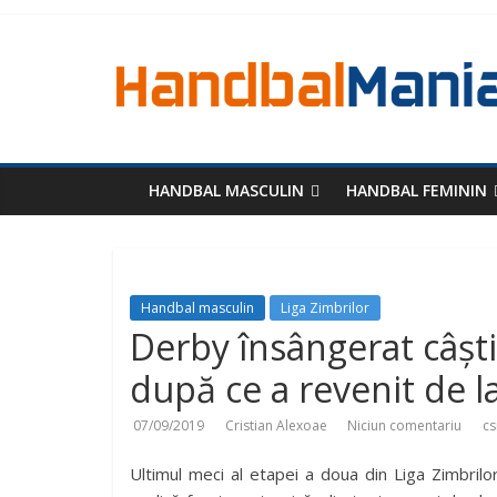
HANDBAL MASCULIN
HANDBAL FEMININ
Handbal masculin
Liga Zimbrilor
Derby însângerat câș
după ce a revenit de l
07/09/2019
Cristian Alexoae
Niciun comentariu
cs
Ultimul meci al etapei a doua din Liga Zimbri