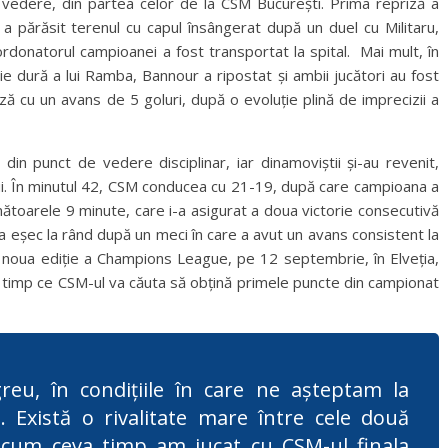
e vedere, din partea celor de la CSM București. Prima repriză a
 a părăsit terenul cu capul însângerat după un duel cu Militaru,
ordonatorul campioanei a fost transportat la spital. Mai mult, în
ie dură a lui Ramba, Bannour a ripostat și ambii jucători au fost
riză cu un avans de 5 goluri, după o evoluție plină de imprecizii a
din punct de vedere disciplinar, iar dinamoviștii și-au revenit,
aoui. În minutul 42, CSM conducea cu 21-19, după care campioana a
mătoarele 9 minute, care i-a asigurat a doua victorie consecutivă
lea eșec la rând după un meci în care a avut un avans consistent la
noua ediție a Champions League, pe 12 septembrie, în Elveția,
n timp ce CSM-ul va căuta să obțină primele puncte din campionat
eu, în condițiile în care ne așteptam la
. Există o rivalitate mare între cele două
acum ceva timp am jucat cu CSM-ul finala