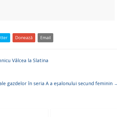
tter
Donează
Email
icu Vâlcea la Slatina
e ale gazdelor în seria A a eșalonului secund feminin