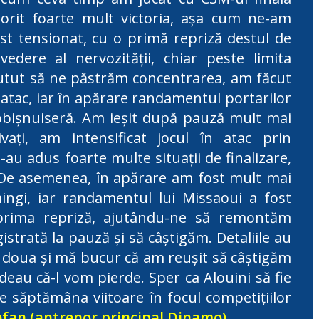
dorit foarte mult victoria, așa cum ne-am
fost tensionat, cu o primă repriză destul de
edere al nervozității, chiar peste limita
putut să ne păstrăm concentrarea, am făcut
 atac, iar în apărare randamentul portarilor
 obișnuiseră. Am ieșit după pauză mult mai
vați, am intensificat jocul în atac prin
-au adus foarte multe situații de finalizare,
. De asemenea, în apărare am fost mult mai
ingi, iar randamentul lui Missaoui a fost
rima repriză, ajutându-ne să remontăm
istrată la pauză și să câștigăm. Detaliile au
 a doua și mă bucur că am reușit să câștigăm
deau că-l vom pierde. Sper ca Alouini să fie
de săptămâna viitoare în focul competițiilor
efan (antrenor principal Dinamo)