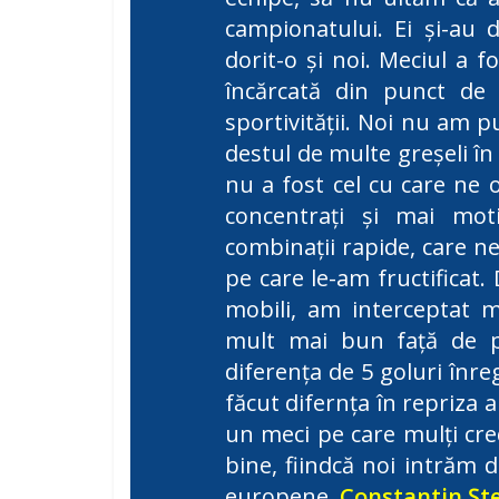
campionatului. Ei și-au 
dorit-o și noi. Meciul a 
încărcată din punct de v
sportivității. Noi nu am 
destul de multe greșeli în
nu a fost cel cu care ne
concentrați și mai moti
combinații rapide, care ne
pe care le-am fructificat
mobili, am interceptat m
mult mai bun față de p
diferența de 5 goluri înreg
făcut difernța în repriza
un meci pe care mulți cre
bine, fiindcă noi intrăm 
europene.
Constantin Șt