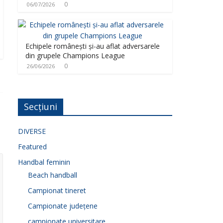
0
06/07/2026
Echipele românești și-au aflat adversarele
din grupele Champions League
0
26/06/2026
Secțiuni
DIVERSE
Featured
Handbal feminin
Beach handball
Campionat tineret
Campionate județene
campionate universitare