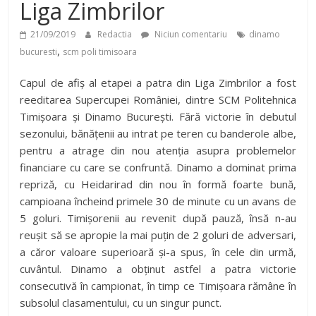
Liga Zimbrilor
21/09/2019
Redactia
Niciun comentariu
dinamo
,
bucuresti
scm poli timisoara
Capul de afiș al etapei a patra din Liga Zimbrilor a fost
reeditarea Supercupei României, dintre SCM Politehnica
Timișoara și Dinamo București. Fără victorie în debutul
sezonului, bănățenii au intrat pe teren cu banderole albe,
pentru a atrage din nou atenția asupra problemelor
financiare cu care se confruntă. Dinamo a dominat prima
repriză, cu Heidarirad din nou în formă foarte bună,
campioana încheind primele 30 de minute cu un avans de
5 goluri. Timișorenii au revenit după pauză, însă n-au
reușit să se apropie la mai puțin de 2 goluri de adversari,
a căror valoare superioară și-a spus, în cele din urmă,
cuvântul. Dinamo a obținut astfel a patra victorie
consecutivă în campionat, în timp ce Timișoara rămâne în
subsolul clasamentului, cu un singur punct.