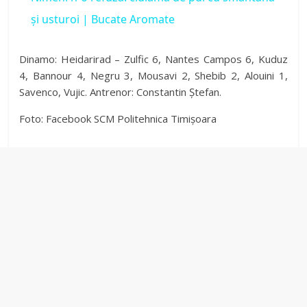
a
și usturoi | Bucate Aromate
y
Dinamo: Heidarirad – Zulfic 6, Nantes Campos 6, Kuduz
4, Bannour 4, Negru 3, Mousavi 2, Shebib 2, Alouini 1,
Savenco, Vujic. Antrenor: Constantin Ștefan.
V
Foto: Facebook SCM Politehnica Timișoara
i
d
e
o