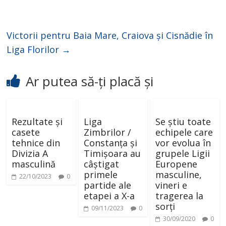
Victorii pentru Baia Mare, Craiova și Cisnădie în
Liga Florilor
→
Ar putea să-ți placă și
Rezultate și
Liga
Se știu toate
casete
Zimbrilor /
echipele care
tehnice din
Constanța și
vor evolua în
Divizia A
Timișoara au
grupele Ligii
masculină
câștigat
Europene
primele
masculine,
22/10/2023
0
partide ale
vineri e
etapei a X-a
tragerea la
sorți
09/11/2023
0
30/09/2020
0