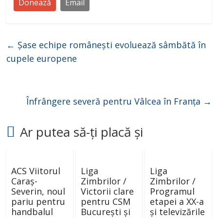
Donează
Email
←
Șase echipe românești evoluează sâmbătă în
cupele europene
Înfrângere severă pentru Vâlcea în Franța
→
Ar putea să-ți placă și
ACS Viitorul
Liga
Liga
Caraș-
Zimbrilor /
Zimbrilor /
Severin, noul
Victorii clare
Programul
pariu pentru
pentru CSM
etapei a XX-a
handbalul
București și
și televizările