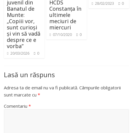
juvenil din
HCDS
28/02/2023
0
Banatul de
Constanța în
Munte:
ultimele
„Copiii vor,
meciuri de
sunt curioși
miercuri
și vin să vadă
07/10/2020
0
despre ce e
vorba”
20/03/2026
0
Lasă un răspuns
Adresa ta de email nu va fi publicată.
Câmpurile obligatorii
sunt marcate cu
*
Comentariu
*