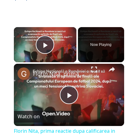
×
Now Playing
Play Video
×
Florin Nita, prima reactie dupa calificarea in optimi: „Multumesc lui Dumnezeu…”
P
Watch on
l
Florin Nita, prima reactie dupa calificarea in