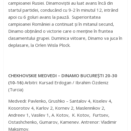
campioanei Rusiei. Dinamoviștii au luat avans încă din
startul partidei, conducând cu 9-2 în minutul 12, intrând
apoi cu 6 goluri avans la pauză. Superioritatea
campioanei României a continuat și în mitanul secund,
Dinamo obținând o victorie care o menține în fruntea
clasamentului grupei. Duminica viitoare, Dinamo va juca în
deplasare, la Orlen Wisla Plock.
CHEKHOVSKIE MEDVEDI – DINAMO BUCUREȘTI 20-30
(10-16)
Arbitri: Kursad Erdogan / Ibrahim Özdeniz
(Turcia)
Medvedi: Pavlenko, Grushko – Santalov 4, Kiselev 4,
Kosorotov 4, Karlov 2, Kornev 2, Maslennikov 2,
Andreev 1, Vasilev 1, A. Kotov, K. Kotov, Furtsev,
Ostashchenko, Gumarov, Kamenev. Antrenor: Vladimir
Maksimov.