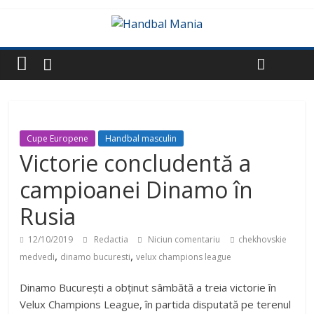
Cupe Europene
Handbal masculin
Victorie concludentă a
campioanei Dinamo în
Rusia
12/10/2019
Redactia
Niciun comentariu
chekhovskie
,
,
medvedi
dinamo bucuresti
velux champions league
Dinamo București a obținut sâmbătă a treia victorie în
Velux Champions League, în partida disputată pe terenul