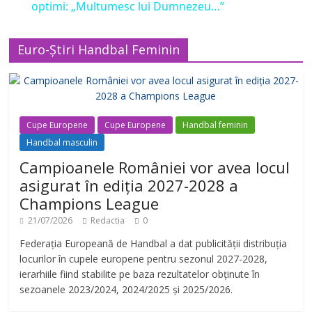
a
optimi: „Multumesc lui Dumnezeu…”
y
Euro-Știri Handbal Feminin
V
i
Cupe Europene
Cupe Europene
Handbal feminin
Handbal masculin
Campioanele României vor avea locul
d
asigurat în ediția 2027-2028 a
Champions League
e
21/07/2026
Redactia
0
Federația Europeană de Handbal a dat publicității distribuția
o
locurilor în cupele europene pentru sezonul 2027-2028,
ierarhiile fiind stabilite pe baza rezultatelor obținute în
sezoanele 2023/2024, 2024/2025 și 2025/2026.