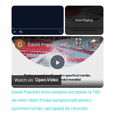
×
Now Playing
×
Play
Unmute
Fullscreen
David Popovici este campion european la 100 de metri liber! Proba excepțională pentru sportivul român, apropiată de recordul mondial
P
Watch on
l
David Popovici este campion european la 100
a
de metri liber! Proba excepțională pentru
sportivul român, apropiată de recordul