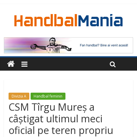
Divizia A
Handbal feminin
CSM Tîrgu Mureș a
câștigat ultimul meci
oficial pe teren propriu