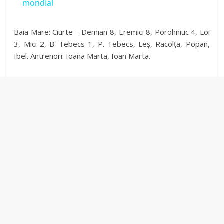
y
mondial
V
Baia Mare: Ciurte – Demian 8, Eremici 8, Porohniuc 4, Loi
3, Mici 2, B. Tebecs 1, P. Tebecs, Leș, Racolța, Popan,
Ibel. Antrenori: Ioana Marta, Ioan Marta.
i
d
e
o