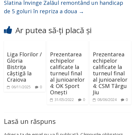
Slatina învinge Zalăul remontând un handicap
de 5 goluri în repriza a doua
→
Ar putea să-ți placă și
Liga Florilor /
Prezentarea
Prezentarea
Gloria
echipelor
echipelor
Bistrița
calificate la
calificate la
câștigă la
turneul final
turneul final
Craiova
al junioarelor
al junioarelor
4: OK Sport
4: CSM Târgu
06/11/2025
0
Onești
Jiu
31/05/2022
0
08/06/2024
0
Lasă un răspuns
Adresa ta de email nu va fi publicată.
Câmpurile obligatorii