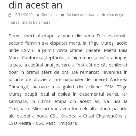
din acest an
12/11/2019
Redactia
Niciun comentariu
csm tirgu
,
mures
marta baia mare
Primul meci al etapei a noua din seria D a eșalonului
secund feminin s-a disputat marți, la Tîrgu Mureș, acolo
unde CSM-ul a primit vizita ultimei clasate, Marta Baia
Mare. Conform așteptărilor, echipa mureșeană s-a impus
la pas, la capătul unui joc care a fost cât de cât echilibrat
doar în primul sfert de oră. De remarcat revenirea în
jocurile de divizie a internaționalei de tineret Andreea
Târșoagă, autoare a 4 goluri din acțiune. CSM Tîrgu
Mureș ocupă locul al doilea în clasamentul seriei, iar
sâmbătă, în ultima etapă din acest an, va juca la
Timișoara. Miercuri vor avea loc celelalte două partide
ale etapei a noua, CSU Oradea – Crișul Chișineu-Criș și
CSU Reșița – CSU Vest Timișoara.