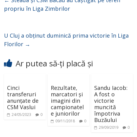
←
Steaua și CSM Bacău au câștigat pe teren
propriu în Liga Zimbrilor
U Cluj a obținut duminică prima victorie în Liga
Florilor
→
Ar putea să-ți placă și
Cinci
Rezultate,
Sandu Iacob:
transferuri
marcatori și
A fost o
anunțate de
imagini din
victorie
CSM Vaslui
campionatel
muncită
e juniorilor
împotriva
24/05/2023
0
Buzăului
09/11/2018
0
29/09/2019
0