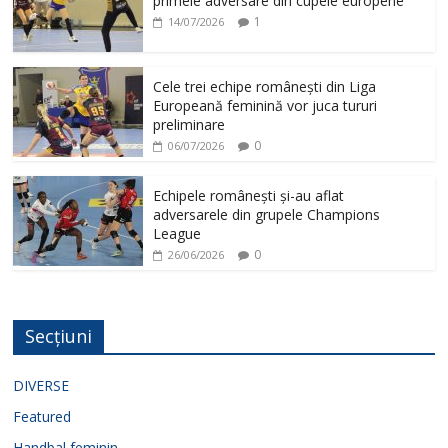
primele adversare din cupele europene
1
14/07/2026
Cele trei echipe românești din Liga
Europeană feminină vor juca tururi
preliminare
0
06/07/2026
Echipele românești și-au aflat
adversarele din grupele Champions
League
0
26/06/2026
Secțiuni
DIVERSE
Featured
Handbal feminin