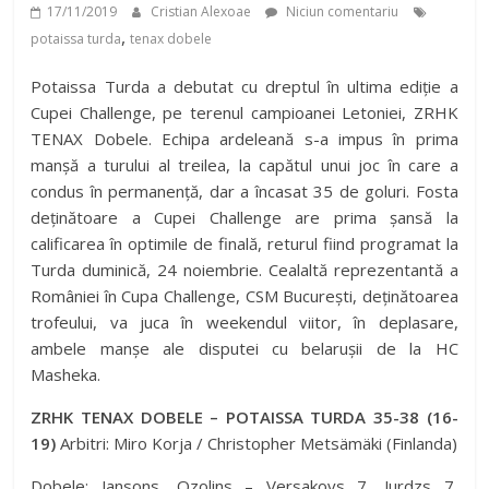
17/11/2019
Cristian Alexoae
Niciun comentariu
,
potaissa turda
tenax dobele
Potaissa Turda a debutat cu dreptul în ultima ediție a
Cupei Challenge, pe terenul campioanei Letoniei, ZRHK
TENAX Dobele. Echipa ardeleană s-a impus în prima
manșă a turului al treilea, la capătul unui joc în care a
condus în permanență, dar a încasat 35 de goluri. Fosta
deținătoare a Cupei Challenge are prima șansă la
calificarea în optimile de finală, returul fiind programat la
Turda duminică, 24 noiembrie. Cealaltă reprezentantă a
României în Cupa Challenge, CSM București, deținătoarea
trofeului, va juca în weekendul viitor, în deplasare,
ambele manșe ale disputei cu belarușii de la HC
Masheka.
ZRHK TENAX DOBELE – POTAISSA TURDA 35-38 (16-
19)
Arbitri: Miro Korja / Christopher Metsämäki (Finlanda)
Dobele: Jansons, Ozolins – Versakovs 7, Jurdzs 7,