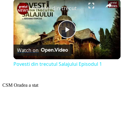
×
Play
Unmute
Fullscreen
Povesti din trecutul Salajului Episodul 1
Play
Watch on
Video
Povesti din trecutul Salajului Episodul 1
CSM Oradea a stat