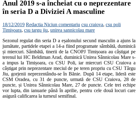
Anul 2019 s-a încheiat cu o neprezentare
în seria D a Diviziei A masculine
18/12/2019
Redactia
Niciun comentariu
csu craiova
,
csu poli
Timișoara
,
csu targu jiu
,
unirea sannicolau mare
Sezonul regulat din seria D a eșalonului secund masculin a ajuns la
jumătate, partidele etapei a 14-a fiind programate sâmbătă, duminică
și miercuri. Sâmbătă, tinerii de la CNOPJ Timișoara au câștigat pe
terenul lui HC Beldiman Arad, duminică Unirea Sânnicolau Mare s-
a impus la Timișoara, cu CSU Poli, iar miercuri CSU Craiova a
câștigat prin neprezentare meciul de pe teren propriu cu CSU Târgu
Jiu, gorjenii neprezentându-se în Bănie. După 14 etape, lideră este
CSM Oradea, cu 31 de puncte, urmată de CSU Craiova, 28 de
puncte, și Unirea Sânnicolau Mare, 27 de puncte. Cele trei echipe
vor lupta, din ianuarie până în aprilie, pentru cele două locuri care
asigură calificarea la turneul semifinal.