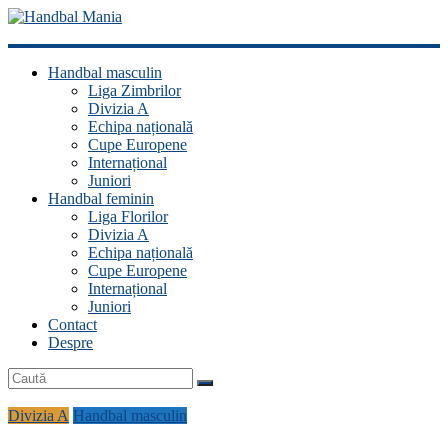
Handbal
Handbal masculin
Mania
Liga Zimbrilor
Divizia A
Fan
Echipa națională
handbal?
Cupe Europene
Ești
Internațional
acasă!
Juniori
Handbal feminin
Liga Florilor
Divizia A
Echipa națională
Cupe Europene
Internațional
Juniori
Contact
Despre
Divizia A
Handbal masculin