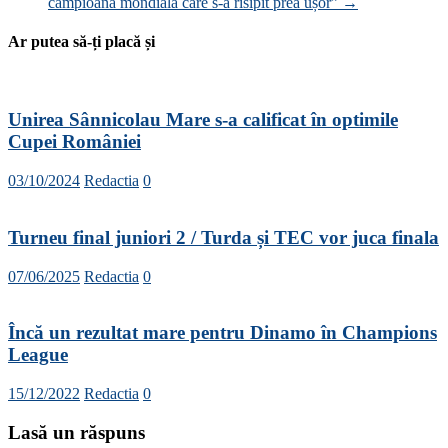
campioană mondială care s-a risipit prea ușor”
→
Ar putea să-ți placă și
Unirea Sânnicolau Mare s-a calificat în optimile
Cupei României
03/10/2024
Redactia
0
Turneu final juniori 2 / Turda și TEC vor juca finala
07/06/2025
Redactia
0
Încă un rezultat mare pentru Dinamo în Champions
League
15/12/2022
Redactia
0
Lasă un răspuns