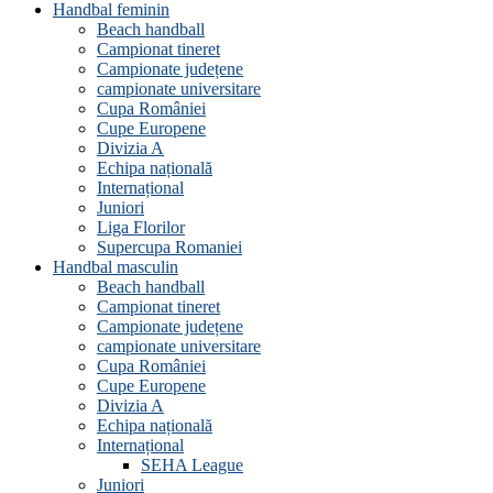
Handbal feminin
Beach handball
Campionat tineret
Campionate județene
campionate universitare
Cupa României
Cupe Europene
Divizia A
Echipa națională
Internațional
Juniori
Liga Florilor
Supercupa Romaniei
Handbal masculin
Beach handball
Campionat tineret
Campionate județene
campionate universitare
Cupa României
Cupe Europene
Divizia A
Echipa națională
Internațional
SEHA League
Juniori