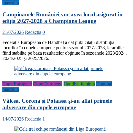
masculin
Campioanele României vor avea locul asigurat în
ediția 2027-2028 a Champions League
21/07/2026
Redactia
0
Federația Europeană de Handbal a dat publicității distribuția
locurilor în cupele europene pentru sezonul 2027-2028, ierarhiile
fiind stabilite pe baza rezultatelor obținute în sezoanele 2023/2024,
2024/2025 și 2025/2026.
Cupe Europene
Cupe Europene
Handbal feminin
Handbal
masculin
Vâlcea, Corona și Potaissa și-au aflat primele
adversare din cupele europene
14/07/2026
Redactia
1