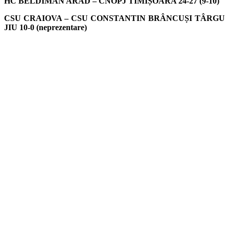
HC BELDIMAN ARAD – CNOPJ TIMIȘOARA 24-27 (9-10)
CSU CRAIOVA – CSU CONSTANTIN BRÂNCUȘI TÂRGU
JIU 10-0 (neprezentare)