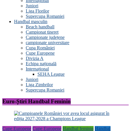
Internațional
Juniori
Liga Florilor
Supercupa Romaniei
Handbal masculin
Beach handball
Campionat tineret
Campionate județene
campionate universitare
Cupa României
Cupe Europene
Divizia A
Echipa națională
Internațional
SEHA League
Juniori
Liga Zimbrilor
Supercupa Romaniei
Euro-Știri Handbal Feminin
Cupe Europene
Cupe Europene
Handbal feminin
Handbal