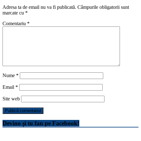
Adresa ta de email nu va fi publicată.
Câmpurile obligatorii sunt
marcate cu
*
Comentariu
*
Nume
*
Email
*
Site web
Devino și tu fan pe Facebook!