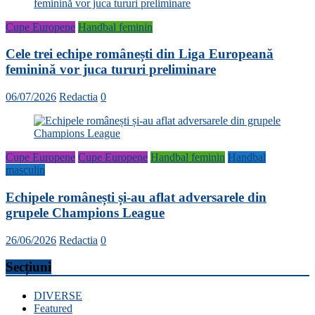
Cupe Europene
Handbal feminin
Cele trei echipe românești din Liga Europeană
feminină vor juca tururi preliminare
06/07/2026
Redactia
0
Cupe Europene
Cupe Europene
Handbal feminin
Handbal
masculin
Echipele românești și-au aflat adversarele din
grupele Champions League
26/06/2026
Redactia
0
Secțiuni
DIVERSE
Featured