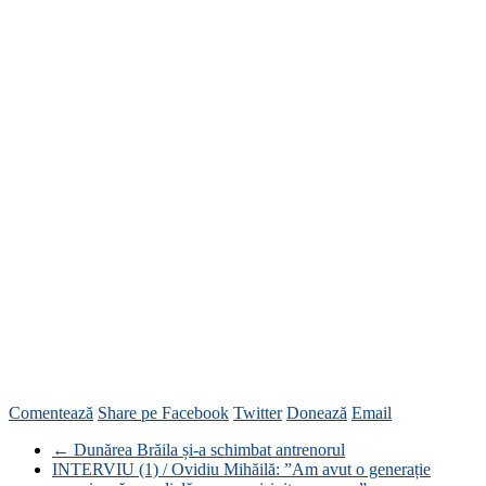
Comentează
Share pe Facebook
Twitter
Donează
Email
←
Dunărea Brăila și-a schimbat antrenorul
INTERVIU (1) / Ovidiu Mihăilă: ”Am avut o generație