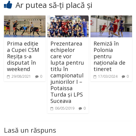
Ar putea să-ți placă și
Prima ediție
Prezentarea
Remiză în
a Cupei CSM
echipelor
Polonia
Reșița s-a
care vor
pentru
disputat în
lupta pentru
naționala de
weekend
titlu în
tineret
campionatul
29/08/2021
0
17/03/2024
0
juniorilor I –
Potaissa
Turda și LPS
Suceava
06/05/2019
0
Lasă un răspuns