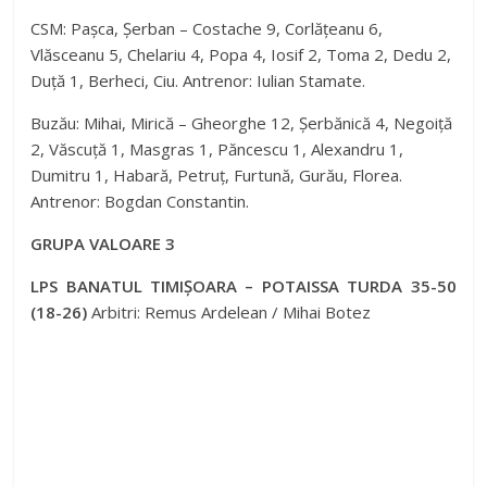
CSM: Pașca, Șerban – Costache 9, Corlățeanu 6,
Vlăsceanu 5, Chelariu 4, Popa 4, Iosif 2, Toma 2, Dedu 2,
Duță 1, Berheci, Ciu. Antrenor: Iulian Stamate.
Buzău: Mihai, Mirică – Gheorghe 12, Șerbănică 4, Negoiță
2, Văscuță 1, Masgras 1, Păncescu 1, Alexandru 1,
Dumitru 1, Habară, Petruț, Furtună, Gurău, Florea.
Antrenor: Bogdan Constantin.
GRUPA VALOARE 3
LPS BANATUL TIMIȘOARA – POTAISSA TURDA 35-50
(18-26)
Arbitri: Remus Ardelean / Mihai Botez