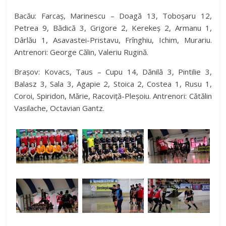
Bacău: Farcaș, Marinescu – Doagă 13, Toboșaru 12,
Petrea 9, Bădică 3, Grigore 2, Kerekeș 2, Armanu 1,
Dârlău 1, Asavastei-Pristavu, Frînghiu, Ichim, Murariu.
Antrenori: George Călin, Valeriu Rugină.
Brașov: Kovacs, Taus – Cupu 14, Dănilă 3, Pintilie 3,
Balasz 3, Sala 3, Agapie 2, Stoica 2, Costea 1, Rusu 1,
Coroi, Spiridon, Mărie, Racoviță-Pleșoiu. Antrenori: Cătălin
Vasilache, Octavian Gantz.