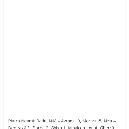
Piatra Neamț: Radu, Niță – Avram 19, Morariu 5, Nica 4,
Dedeagă 3, Florea 2, Ghiga 1, Mihalcea, Ignat, Ghercă.