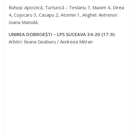
Buhuși: Apostică, Turturică – Teslariu 7, Maxim 4, Direa
4, Cojocaru 3, Casapu 2, Atomei 1, Anghel. Antrenor:
y
Ioana Manoilă.
V
UNIREA DOBROEȘTI – LPS SUCEAVA 34-20 (17-9)
Arbitri: Ileana Geaburu / Andreea Mitran
i
d
e
o