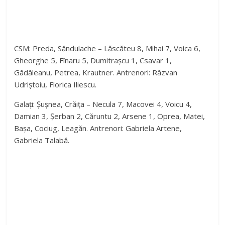
CSM: Preda, Săndulache – Lăscăteu 8, Mihai 7, Voica 6,
Gheorghe 5, Fînaru 5, Dumitrașcu 1, Csavar 1,
Gădăleanu, Petrea, Krautner. Antrenori: Răzvan
Udriștoiu, Florica Iliescu.
Galați: Șușnea, Crăița – Necula 7, Macovei 4, Voicu 4,
Damian 3, Șerban 2, Căruntu 2, Arsene 1, Oprea, Matei,
Bașa, Cociug, Leagăn. Antrenori: Gabriela Artene,
Gabriela Talabă.