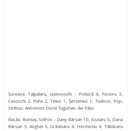
Suceava: Talpalaru, Iasinovschi – Prelucă 6, Fecioru 5,
Casoschi 2, Puha 2, Tiniuc 1, Șerseniuc 1, Tudose, Pop,
Strilciuc. Antrenori: Dorel Țugurlan, Ilie Pâțu.
Bacău: Bontaș, Sofron – Dany Bârsan 10, Scutaru 5, Daria
Bârsan 5, Anghel 5, Grădinaru 4, Hermeziu 4, Tăbăcaru