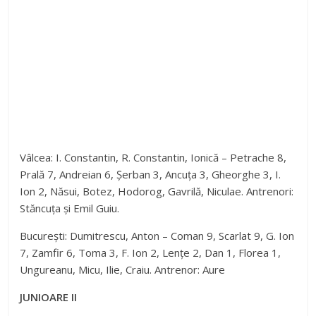
Vâlcea: I. Constantin, R. Constantin, Ionică – Petrache 8,
Prală 7, Andreian 6, Șerban 3, Ancuța 3, Gheorghe 3, I.
Ion 2, Năsui, Botez, Hodorog, Gavrilă, Niculae. Antrenori:
Stăncuța și Emil Guiu.
București: Dumitrescu, Anton – Coman 9, Scarlat 9, G. Ion
7, Zamfir 6, Toma 3, F. Ion 2, Lențe 2, Dan 1, Florea 1,
Ungureanu, Micu, Ilie, Craiu. Antrenor: Aure
JUNIOARE II