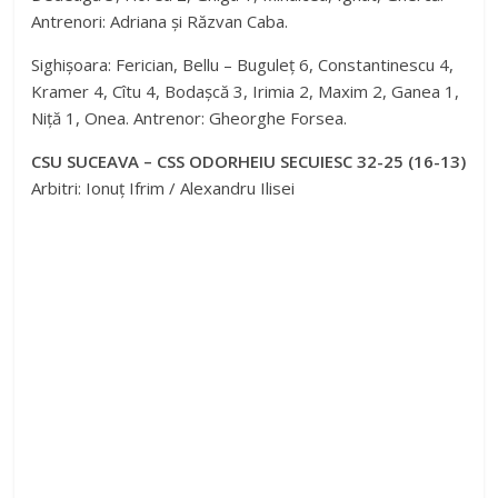
Antrenori: Adriana și Răzvan Caba.
Sighișoara: Ferician, Bellu – Buguleț 6, Constantinescu 4,
Kramer 4, Cîtu 4, Bodașcă 3, Irimia 2, Maxim 2, Ganea 1,
Niță 1, Onea. Antrenor: Gheorghe Forsea.
CSU SUCEAVA – CSS ODORHEIU SECUIESC 32-25 (16-13)
Arbitri: Ionuț Ifrim / Alexandru Ilisei