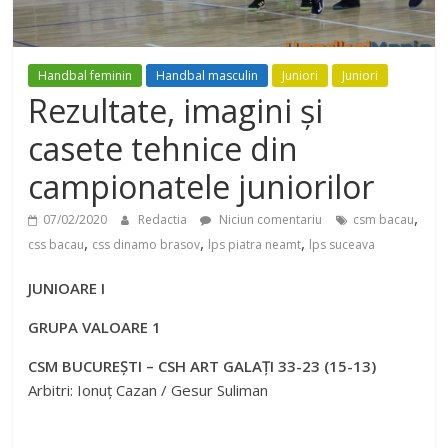
Handbal feminin
Handbal masculin
Juniori
Juniori
Rezultate, imagini și
casete tehnice din
campionatele juniorilor
,
07/02/2020
Redactia
Niciun comentariu
csm bacau
,
,
,
css bacau
css dinamo brasov
lps piatra neamt
lps suceava
JUNIOARE I
GRUPA VALOARE 1
CSM BUCUREȘTI – CSH ART GALAȚI 33-23 (15-13)
Arbitri: Ionuț Cazan / Gesur Suliman