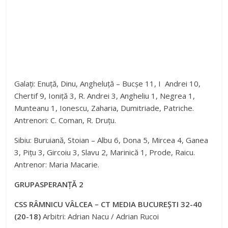
Galați: Enuță, Dinu, Angheluță – Bucșe 11, I Andrei 10,
Chertif 9, Ioniță 3, R. Andrei 3, Angheliu 1, Negrea 1,
Munteanu 1, Ionescu, Zaharia, Dumitriade, Patriche.
Antrenori: C. Coman, R. Druțu.
Sibiu: Buruiană, Stoian – Albu 6, Dona 5, Mircea 4, Ganea
3, Pițu 3, Gircoiu 3, Slavu 2, Marinică 1, Prode, Raicu.
Antrenor: Maria Macarie.
GRUPASPERANȚĂ 2
CSS RÂMNICU VÂLCEA – CT MEDIA BUCUREȘTI 32-40
(20-18)
Arbitri: Adrian Nacu / Adrian Rucoi