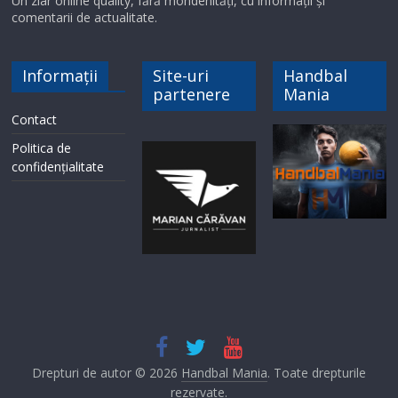
Un ziar online quality, fără mondenități, cu informații și
comentarii de actualitate.
Informații
Site-uri
Handbal
partenere
Mania
Contact
Politica de
confidențialitate
Drepturi de autor © 2026
Handbal Mania
. Toate drepturile
rezervate.