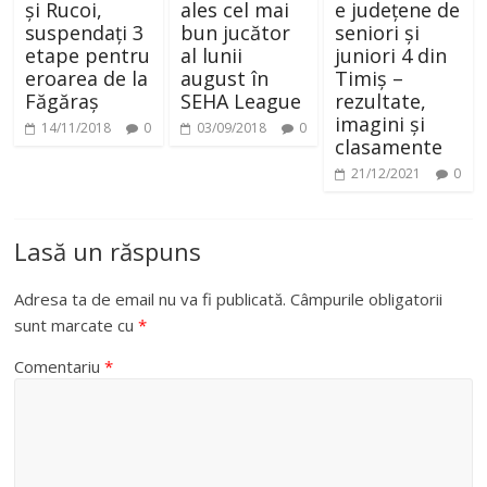
și Rucoi,
ales cel mai
e județene de
suspendați 3
bun jucător
seniori și
etape pentru
al lunii
juniori 4 din
eroarea de la
august în
Timiș –
Făgăraș
SEHA League
rezultate,
imagini și
14/11/2018
0
03/09/2018
0
clasamente
21/12/2021
0
Lasă un răspuns
Adresa ta de email nu va fi publicată.
Câmpurile obligatorii
sunt marcate cu
*
Comentariu
*