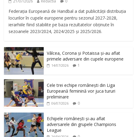
21/07/2026
Redactia
0
Federația Europeană de Handbal a dat publicității distribuția
locurilor în cupele europene pentru sezonul 2027-2028,
ierarhiile fiind stabilite pe baza rezultatelor obținute în
sezoanele 2023/2024, 2024/2025 și 2025/2026.
Vâlcea, Corona și Potaissa și-au aflat
primele adversare din cupele europene
1
14/07/2026
Cele trei echipe românești din Liga
Europeană feminină vor juca tururi
preliminare
0
06/07/2026
Echipele românești și-au aflat
adversarele din grupele Champions
League
0
26/06/2026