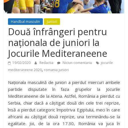
Handbal masculin
Juniori
Două înfrângeri pentru
naționala de juniori la
Jocurile Mediteraneene
19/02/2020
Redactia
Niciun comentariu
jocurile
,
mediteraneene 2020
romania juniori
Naționala masculină de juniori a pierdut miercuri ambele
partide disputate în faza grupelor la Jocurile
Mediteraneene de la Atena. Astfel, România a pierdut cu
Serbia, chiar dacă a câștigat două din cele trei reprize,
însă a pierdut categoric împotriva Egiptului, meci în care
africanii au câștigat două reprize, una terminându-se la
egalitate. Joi, de la ora 17.30, România va juca în