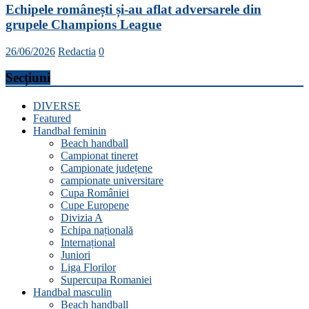
Echipele românești și-au aflat adversarele din
grupele Champions League
26/06/2026
Redactia
0
Secțiuni
DIVERSE
Featured
Handbal feminin
Beach handball
Campionat tineret
Campionate județene
campionate universitare
Cupa României
Cupe Europene
Divizia A
Echipa națională
Internațional
Juniori
Liga Florilor
Supercupa Romaniei
Handbal masculin
Beach handball