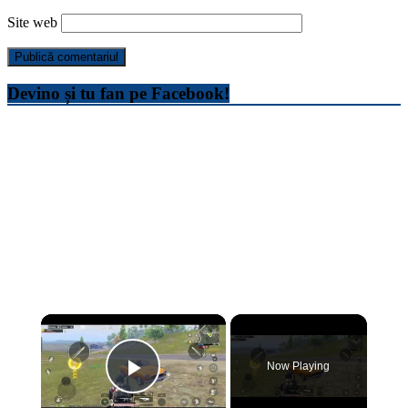
Site web
Devino și tu fan pe Facebook!
×
Now Playing
Play Video