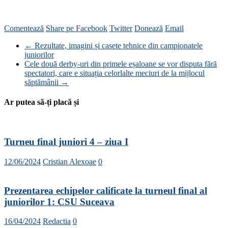
Comentează
Share pe Facebook
Twitter
Donează
Email
←
Rezultate, imagini și casete tehnice din campionatele
juniorilor
Cele două derby-uri din primele eșaloane se vor disputa fără
spectatori, care e situația celorlalte meciuri de la mijlocul
săptămânii
→
Ar putea să-ți placă și
Turneu final juniori 4 – ziua I
12/06/2024
Cristian Alexoae
0
Prezentarea echipelor calificate la turneul final al
juniorilor 1: CSU Suceava
16/04/2024
Redactia
0