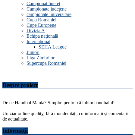
Campionat tineret
Campionate județene
campionate universitare
Cupa României
Cupe Europene
Divizia A
Echipa națională
Internațional
SEHA League
Juniori
Liga Zimbrilor
Supercupa Romaniei
Despre proiect
De ce Handbal Mania? Simplu: pentru că iubim handbalul!
Un ziar online quality, fără mondenități, cu informații și comentarii
de actualitate.
Informații