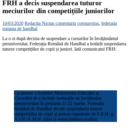
FRH a decis suspendarea tuturor
meciurilor din competițiile juniorilor
10/03/2020
Redactia
Niciun comentariu
coronavirus
,
federatia
romana de handbal
La o zi după decizia de suspendare a cursurilor în învățământul
preuniversitar, Federația Română de Handbal a hotărât suspendarea
tuturor competițiilor de copii și juniori. Iată comunicatul FRH:
Ca urmare a hotărârii Ministerului Educației și
Cercetării de a închide instituțiile de învățământ
preuniversitar în perioada 11-22 martie, Federația
Română de Handbal decide suspendarea tuturor
competițiilor de copii și juniori organizate de F.R.H. și
A.J.H./A.M.H. până la redeschiderea școlilor.