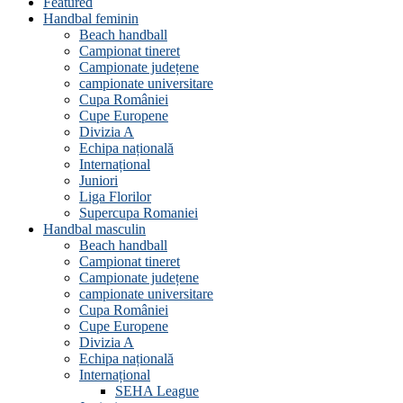
Featured
Handbal feminin
Beach handball
Campionat tineret
Campionate județene
campionate universitare
Cupa României
Cupe Europene
Divizia A
Echipa națională
Internațional
Juniori
Liga Florilor
Supercupa Romaniei
Handbal masculin
Beach handball
Campionat tineret
Campionate județene
campionate universitare
Cupa României
Cupe Europene
Divizia A
Echipa națională
Internațional
SEHA League