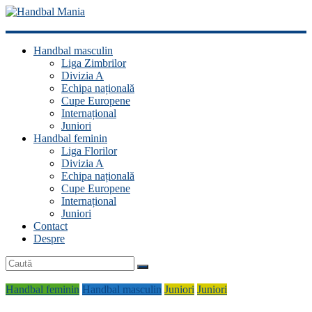
Handbal
Handbal masculin
Mania
Liga Zimbrilor
Divizia A
Fan
Echipa națională
handbal?
Cupe Europene
Ești
Internațional
acasă!
Juniori
Handbal feminin
Liga Florilor
Divizia A
Echipa națională
Cupe Europene
Internațional
Juniori
Contact
Despre
Handbal feminin
Handbal masculin
Juniori
Juniori