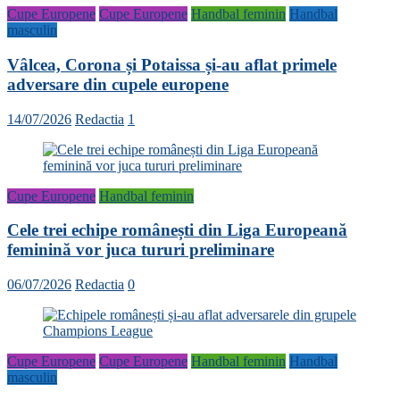
Cupe Europene
Cupe Europene
Handbal feminin
Handbal
masculin
Vâlcea, Corona și Potaissa și-au aflat primele
adversare din cupele europene
14/07/2026
Redactia
1
Cupe Europene
Handbal feminin
Cele trei echipe românești din Liga Europeană
feminină vor juca tururi preliminare
06/07/2026
Redactia
0
Cupe Europene
Cupe Europene
Handbal feminin
Handbal
masculin