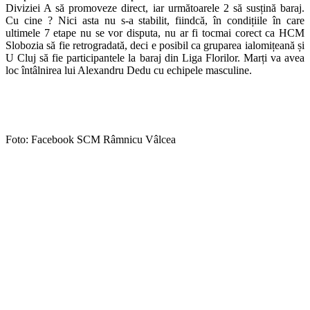
Diviziei A să promoveze direct, iar următoarele 2 să susțină baraj.
Cu cine ? Nici asta nu s-a stabilit, fiindcă, în condițiile în care
ultimele 7 etape nu se vor disputa, nu ar fi tocmai corect ca HCM
Slobozia să fie retrogradată, deci e posibil ca gruparea ialomițeană și
U Cluj să fie participantele la baraj din Liga Florilor. Marți va avea
loc întâlnirea lui Alexandru Dedu cu echipele masculine.
Foto: Facebook SCM Râmnicu Vâlcea