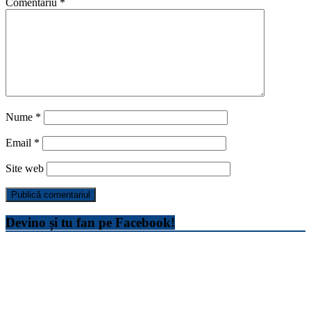
Comentariu
*
Nume
*
Email
*
Site web
Devino și tu fan pe Facebook!