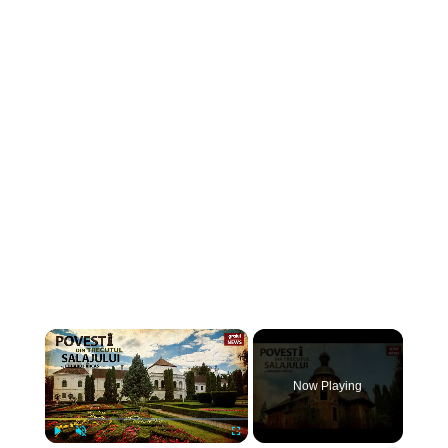
×
Now Playing