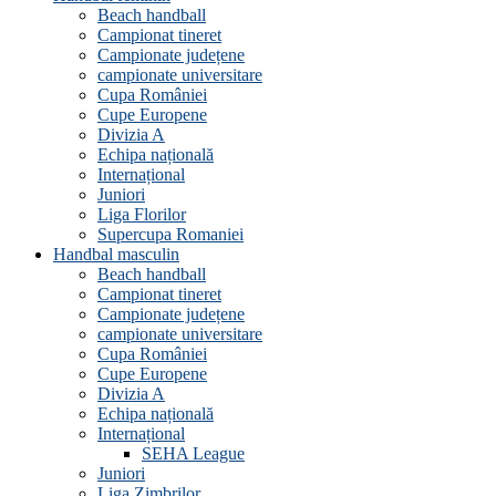
Beach handball
Campionat tineret
Campionate județene
campionate universitare
Cupa României
Cupe Europene
Divizia A
Echipa națională
Internațional
Juniori
Liga Florilor
Supercupa Romaniei
Handbal masculin
Beach handball
Campionat tineret
Campionate județene
campionate universitare
Cupa României
Cupe Europene
Divizia A
Echipa națională
Internațional
SEHA League
Juniori
Liga Zimbrilor