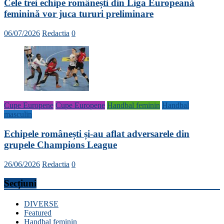
Cele trei echipe românești din Liga Europeană
feminină vor juca tururi preliminare
06/07/2026
Redactia
0
Cupe Europene
Cupe Europene
Handbal feminin
Handbal
masculin
Echipele românești și-au aflat adversarele din
grupele Champions League
26/06/2026
Redactia
0
Secțiuni
DIVERSE
Featured
Handbal feminin