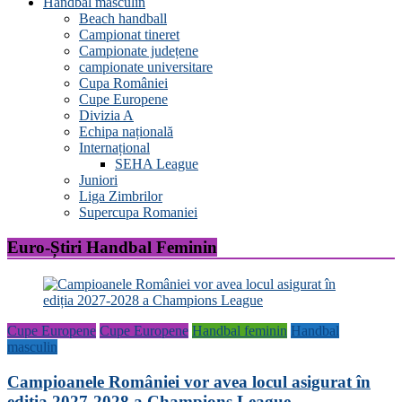
Handbal masculin
Beach handball
Campionat tineret
Campionate județene
campionate universitare
Cupa României
Cupe Europene
Divizia A
Echipa națională
Internațional
SEHA League
Juniori
Liga Zimbrilor
Supercupa Romaniei
Euro-Știri Handbal Feminin
Cupe Europene
Cupe Europene
Handbal feminin
Handbal
masculin
Campioanele României vor avea locul asigurat în
ediția 2027-2028 a Champions League