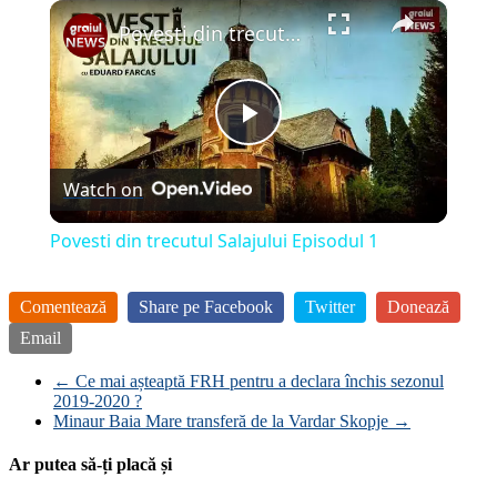
×
Play
Unmute
Fullscreen
Povesti din trecutul Salajului Episodul 1
Play
Watch on
Video
Povesti din trecutul Salajului Episodul 1
Comentează
Share pe Facebook
Twitter
Donează
Email
←
Ce mai așteaptă FRH pentru a declara închis sezonul
2019-2020 ?
Minaur Baia Mare transferă de la Vardar Skopje
→
Ar putea să-ți placă și