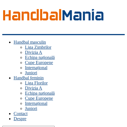
Handbal
Handbal masculin
Mania
Liga Zimbrilor
Divizia A
Fan
Echipa națională
handbal?
Cupe Europene
Ești
Internațional
acasă!
Juniori
Handbal feminin
Liga Florilor
Divizia A
Echipa națională
Cupe Europene
Internațional
Juniori
Contact
Despre