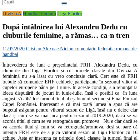
Divizia A
Handbal feminin
Liga Florilor
După întâlnirea lui Alexandru Dedu cu
cluburile feminine, a rămas… ca-n tren
11/05/2020
Cristian Alexoae
Niciun comentariu
federatia romana de
handbal
Întrevederea de luni a președintelui FRH, Alexandru Dedu, cu
cluburile din Liga Florilor și cu primele clasate din Divizia A
feminină nu s-a lăsat cu vreo concluzie clară. Cert este că FRH
trebuie să comunice EHF echipele participante în sezonul viitor al
cupelor europene până pe 1 iunie. În aceste condiții, s-a renunțat la
ideea disputării de jocuri în iunie-iulie, însă e posibil ca, în luna
august, să aibă loc turneul final al eșalonului secund și Final Four-ul
Cupei României. Interesant e că mai toată lumea a spus că are
bugetul asigurat pentru viitorul sezon de Ligă, însă nu e deloc clar
dacă și cum se va mai juca pentru sezonul 2019-2020, dacă se va
acorda titlul și cum se va retrograda sau promova. Nu e clar dacă se
va acorda titlul și cum se va retrograda/promova, deși se pare că
intenția FRH este de a juca viitorul sezon al Ligii Florilor cu 16
echipe. Asta ar însemna ca primele două clasate la turneul final al