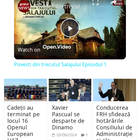
Povesti din trecutul Salajului Episodul 1
P
Watch on
l
Povesti din trecutul Salajului Episodul 1
a
y
Cadeții au
Xavier
Conducerea
V
terminat pe
Pascual se
FRH sfidează
locul 16
desparte de
hotărârile
Openul
Dinamo
Consiliului de
i
European
Administrație
03/06/2024
1