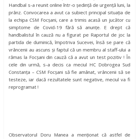
Handbal s-a reunit online într-o ședință de urgență luni, la
prânz. Convocarea a avut ca subiect principal situația de
la echipa CSM Focșani, care a trimis acasă un jucător cu
simptome de Covid-19 fără să anunțe. E drept că
handbalistul în cauză nu a figurat pe Raportul de joc la
partida de duminică, împotriva Sucevei, însă se pare că
vrâncenii au ascuns și faptul că un membru al staff-ului a
rămas la Focșani din cauză că a avut un test pozitiv ! În
cele din urmă, s-a decis ca meciul HC Dobrogea Sud
Constanța – CSM Focșani să fie amânat, vrâncenii să se
testeze, iar dacă rezultatele sunt negative, meciul va fi
reprogramat !
Observatorul Doru Manea a menționat că astfel de