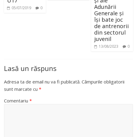
U17
și ale
Adunării
d
05/07/2019
0
Generale și
își bate joc
e
de antrenorii
din sectorul
juvenil
o
13/08/2023
0
Lasă un răspuns
Adresa ta de email nu va fi publicată.
Câmpurile obligatorii
sunt marcate cu
*
Comentariu
*