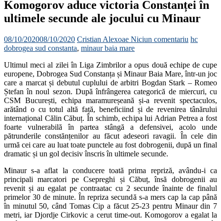
Komogorov aduce victoria Constanței în
ultimele secunde ale jocului cu Minaur
08/10/2020
08/10/2020
Cristian Alexoae
Niciun comentariu
hc
dobrogea sud constanta
,
minaur baia mare
Ultimul meci al zilei în Liga Zimbrilor a opus două echipe de cupe
europene, Dobrogea Sud Constanța și Minaur Baia Mare, într-un joc
care a marcat și debutul cuplului de arbitri Bogdan Stark – Romeo
Ștefan în noul sezon. După înfrângerea categorică de miercuri, cu
CSM București, echipa maramureșeană și-a revenit spectaculos,
arătând o cu totul altă față, beneficiind și de revenirea tânărului
internațional Călin Căbuț. În schimb, echipa lui Adrian Petrea a fost
foarte vulnerabilă în partea stângă a defensivei, acolo unde
pătrunderile constănțenilor au făcut adeseori ravagii. În cele din
urmă cei care au luat toate punctele au fost dobrogenii, după un final
dramatic și un gol decisiv înscris în ultimele secunde.
Minaur s-a aflat la conducere toată prima repriză, avându-i ca
principali marcatori pe Csepreghi și Căbuț, însă dobrogenii au
revenit și au egalat pe contraatac cu 2 secunde înainte de finalul
primelor 30 de minute. În repriza secundă s-a mers cap la cap până
în minutul 50, când Tomas Cip a făcut 25-23 pentru Minaur din 7
metri, iar Djordje Cirkovic a cerut time-out. Komogorov a egalat la