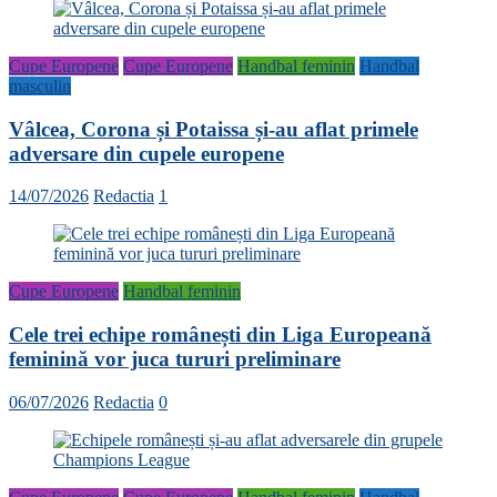
Cupe Europene
Cupe Europene
Handbal feminin
Handbal
masculin
Vâlcea, Corona și Potaissa și-au aflat primele
adversare din cupele europene
14/07/2026
Redactia
1
Cupe Europene
Handbal feminin
Cele trei echipe românești din Liga Europeană
feminină vor juca tururi preliminare
06/07/2026
Redactia
0