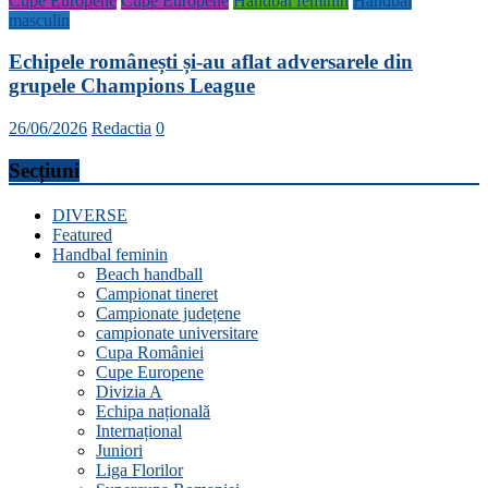
Cupe Europene
Cupe Europene
Handbal feminin
Handbal
masculin
Echipele românești și-au aflat adversarele din
grupele Champions League
26/06/2026
Redactia
0
Secțiuni
DIVERSE
Featured
Handbal feminin
Beach handball
Campionat tineret
Campionate județene
campionate universitare
Cupa României
Cupe Europene
Divizia A
Echipa națională
Internațional
Juniori
Liga Florilor