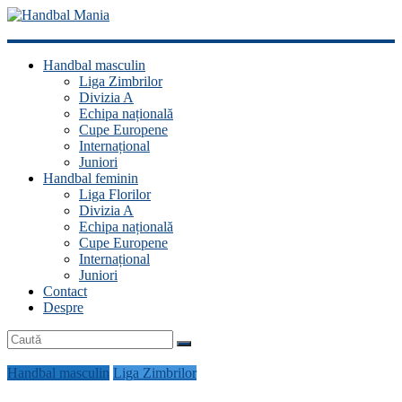
Handbal
Handbal masculin
Mania
Liga Zimbrilor
Divizia A
Fan
Echipa națională
handbal?
Cupe Europene
Ești
Internațional
acasă!
Juniori
Handbal feminin
Liga Florilor
Divizia A
Echipa națională
Cupe Europene
Internațional
Juniori
Contact
Despre
Handbal masculin
Liga Zimbrilor