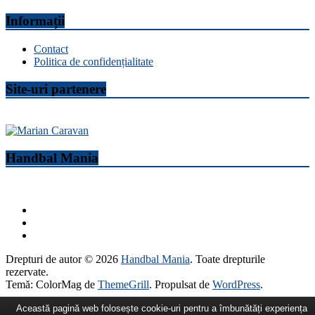
Informații
Contact
Politica de confidențialitate
Site-uri partenere
Handbal Mania
Drepturi de autor © 2026
Handbal Mania
. Toate drepturile
rezervate.
Temă: ColorMag de
ThemeGrill
. Propulsat de
WordPress
.
Această pagină web folosește cookie-uri pentru a îmbunătăți experiența