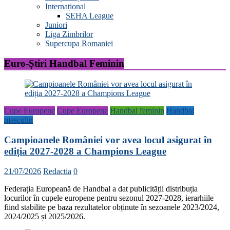
Internațional
SEHA League
Juniori
Liga Zimbrilor
Supercupa Romaniei
Euro-Știri Handbal Feminin
Cupe Europene
Cupe Europene
Handbal feminin
Handbal
masculin
Campioanele României vor avea locul asigurat în
ediția 2027-2028 a Champions League
21/07/2026
Redactia
0
Federația Europeană de Handbal a dat publicității distribuția
locurilor în cupele europene pentru sezonul 2027-2028, ierarhiile
fiind stabilite pe baza rezultatelor obținute în sezoanele 2023/2024,
2024/2025 și 2025/2026.