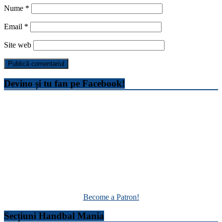
Nume
*
Email
*
Site web
Devino și tu fan pe Facebook!
Become a Patron!
Secțiuni Handbal Mania