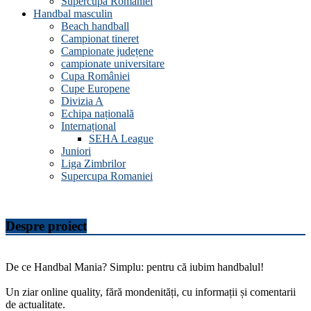
Supercupa Romaniei
Handbal masculin
Beach handball
Campionat tineret
Campionate județene
campionate universitare
Cupa României
Cupe Europene
Divizia A
Echipa națională
Internațional
SEHA League
Juniori
Liga Zimbrilor
Supercupa Romaniei
Despre proiect
De ce Handbal Mania? Simplu: pentru că iubim handbalul!
Un ziar online quality, fără mondenități, cu informații și comentarii
de actualitate.