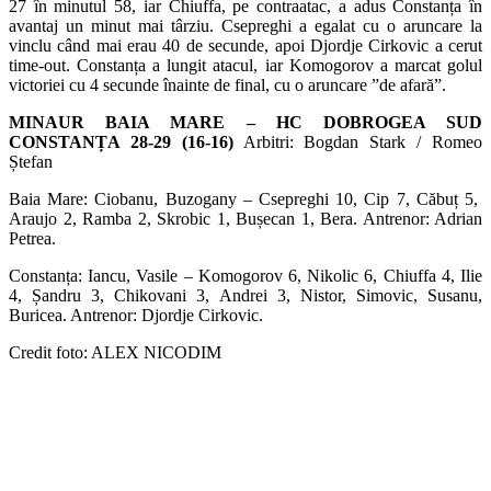
27 în minutul 58, iar Chiuffa, pe contraatac, a adus Constanța în
avantaj un minut mai târziu. Csepreghi a egalat cu o aruncare la
vinclu când mai erau 40 de secunde, apoi Djordje Cirkovic a cerut
time-out. Constanța a lungit atacul, iar Komogorov a marcat golul
victoriei cu 4 secunde înainte de final, cu o aruncare ”de afară”.
MINAUR BAIA MARE – HC DOBROGEA SUD
CONSTANȚA 28-29 (16-16)
Arbitri: Bogdan Stark / Romeo
Ștefan
Baia Mare: Ciobanu, Buzogany – Csepreghi 10, Cip 7, Căbuț 5,
Araujo 2, Ramba 2, Skrobic 1, Bușecan 1, Bera. Antrenor: Adrian
Petrea.
Constanța: Iancu, Vasile – Komogorov 6, Nikolic 6, Chiuffa 4, Ilie
4, Șandru 3, Chikovani 3, Andrei 3, Nistor, Simovic, Susanu,
Buricea. Antrenor: Djordje Cirkovic.
Credit foto: ALEX NICODIM