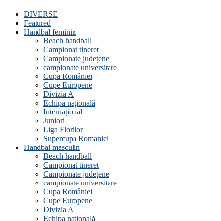
DIVERSE
Featured
Handbal feminin
Beach handball
Campionat tineret
Campionate județene
campionate universitare
Cupa României
Cupe Europene
Divizia A
Echipa națională
Internațional
Juniori
Liga Florilor
Supercupa Romaniei
Handbal masculin
Beach handball
Campionat tineret
Campionate județene
campionate universitare
Cupa României
Cupe Europene
Divizia A
Echipa națională