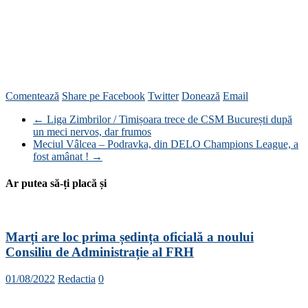
Comentează
Share pe Facebook
Twitter
Donează
Email
←
Liga Zimbrilor / Timișoara trece de CSM București după
un meci nervos, dar frumos
Meciul Vâlcea – Podravka, din DELO Champions League, a
fost amânat !
→
Ar putea să-ți placă și
Marți are loc prima ședința oficială a noului
Consiliu de Administrație al FRH
01/08/2022
Redactia
0