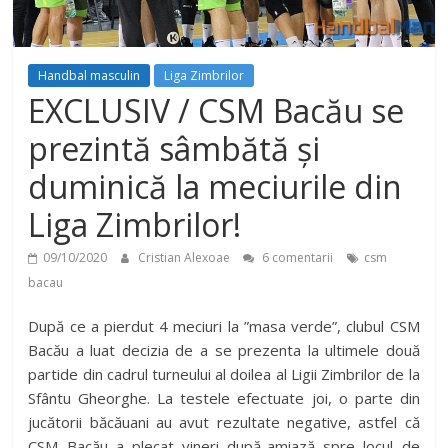
Handbal masculin
Liga Zimbrilor
EXCLUSIV / CSM Bacău se
prezintă sâmbătă și
duminică la meciurile din
Liga Zimbrilor!
09/10/2020
Cristian Alexoae
6 comentarii
csm
bacau
După ce a pierdut 4 meciuri la ”masa verde”, clubul CSM
Bacău a luat decizia de a se prezenta la ultimele două
partide din cadrul turneului al doilea al Ligii Zimbrilor de la
Sfântu Gheorghe. La testele efectuate joi, o parte din
jucătorii băcăuani au avut rezultate negative, astfel că
CSM Bacău a plecat vineri după-amiază spre locul de