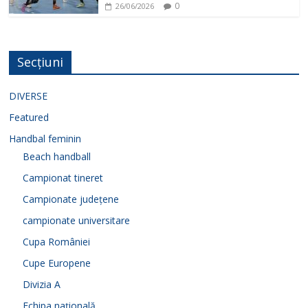
0
26/06/2026
Secțiuni
DIVERSE
Featured
Handbal feminin
Beach handball
Campionat tineret
Campionate județene
campionate universitare
Cupa României
Cupe Europene
Divizia A
Echipa națională