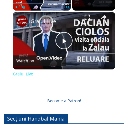
×
Play
Unmute
Fullscreen
Graiul Live
P
Watch on
l
Graiul Live
a
y
Become a Patron!
V
Secțiuni Handbal Mania