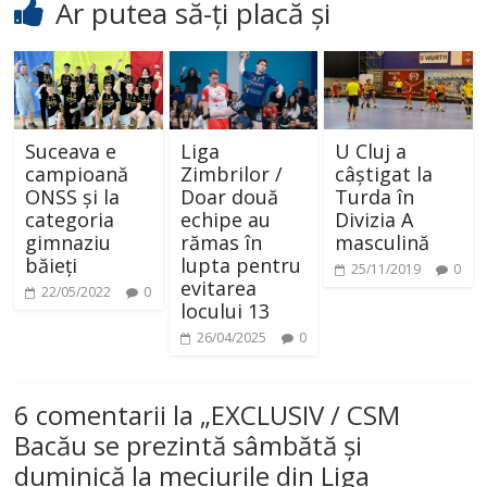
Ar putea să-ți placă și
Suceava e
Liga
U Cluj a
campioană
Zimbrilor /
câștigat la
ONSS și la
Doar două
Turda în
categoria
echipe au
Divizia A
gimnaziu
rămas în
masculină
băieți
lupta pentru
25/11/2019
0
evitarea
22/05/2022
0
locului 13
26/04/2025
0
6 comentarii la „
EXCLUSIV / CSM
Bacău se prezintă sâmbătă și
duminică la meciurile din Liga