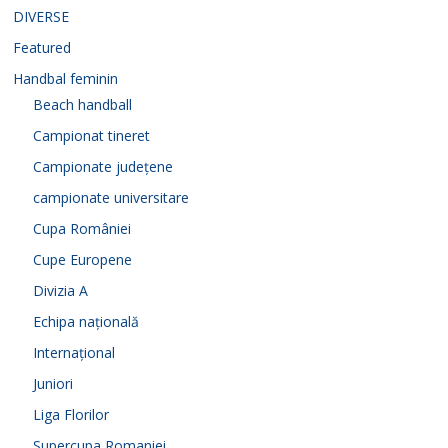
i
DIVERSE
Featured
d
Handbal feminin
Beach handball
e
Campionat tineret
Campionate județene
o
campionate universitare
Cupa României
Cupe Europene
Divizia A
Echipa națională
Internațional
Juniori
Liga Florilor
Supercupa Romaniei