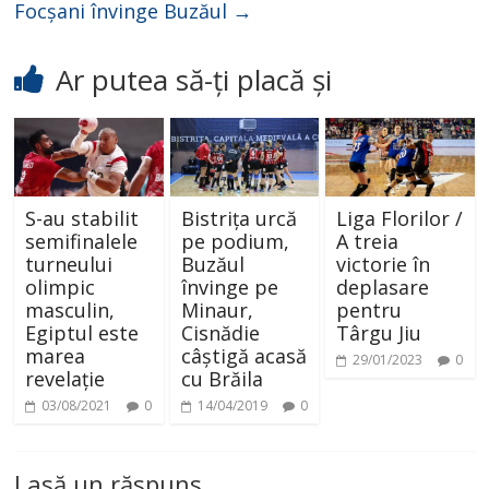
Focșani învinge Buzăul
→
Ar putea să-ți placă și
S-au stabilit
Bistrița urcă
Liga Florilor /
semifinalele
pe podium,
A treia
turneului
Buzăul
victorie în
olimpic
învinge pe
deplasare
masculin,
Minaur,
pentru
Egiptul este
Cisnădie
Târgu Jiu
marea
câștigă acasă
29/01/2023
0
revelație
cu Brăila
03/08/2021
0
14/04/2019
0
Lasă un răspuns