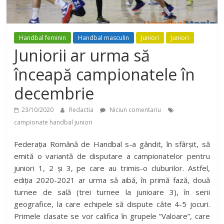
Handbal feminin
Handbal masculin
Juniori
Juniori
Juniorii ar urma să
înceapă campionatele în
decembrie
23/10/2020
Redactia
Niciun comentariu
campionate handbal juniori
Federația Română de Handbal s-a gândit, în sfârșit, să
emită o variantă de disputare a campionatelor pentru
juniori 1, 2 și 3, pe care au trimis-o cluburilor. Astfel,
ediția 2020-2021 ar urma să aibă, în primă fază, două
turnee de sală (trei turnee la junioare 3), în serii
geografice, la care echipele să dispute câte 4-5 jocuri.
Primele clasate se vor califica în grupele ”Valoare”, care