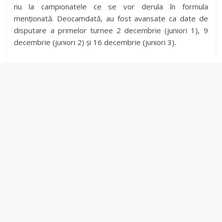
nu la campionatele ce se vor derula în formula
V
menționată. Deocamdată, au fost avansate ca date de
disputare a primelor turnee 2 decembrie (juniori 1), 9
i
decembrie (juniori 2) și 16 decembrie (juniori 3).
d
e
o